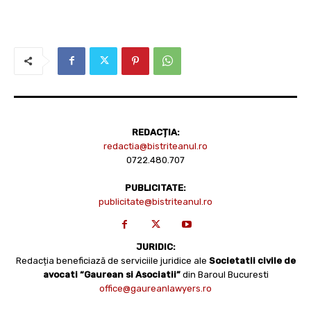
REDACȚIA:
redactia@bistriteanul.ro
0722.480.707
PUBLICITATE:
publicitate@bistriteanul.ro
JURIDIC:
Redacția beneficiază de serviciile juridice ale
Societatii civile de
avocati “Gaurean si Asociatii”
din Baroul Bucuresti
office@gaureanlawyers.ro