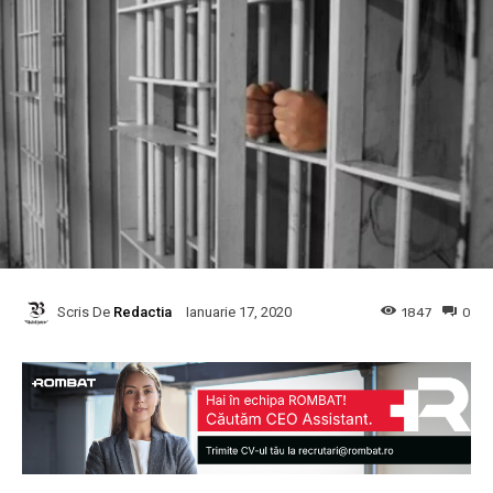
Scris De
Redactia
1847
0
Ianuarie 17, 2020