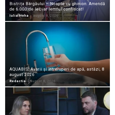
Bistrița Bârgăului – Noapte cu ghinion: Amendă
de 6.000 de lei, iar lemnul confiscat!
Iulia Hoha
-
august 8, 2026
AQUABIS: Avarii și întreruperi de apă, astăzi, 8
august 2026
Redactia
-
august 8, 2026