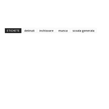
ETICHETE
detinuti
inchisoare
munca
scoala generala