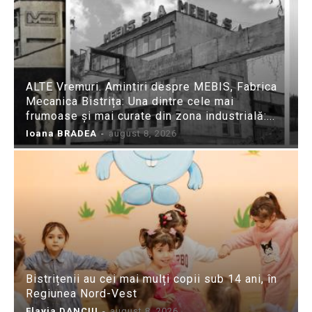
ALTE Vremuri. Amintiri despre MEBIS, Fabrica
Mecanica Bistrița: Una dintre cele mai
frumoase și mai curate din zona industrială:...
Ioana BRADEA
-
august 8, 2026
Bistrițenii au cei mai mulți copii sub 14 ani, în
Regiunea Nord-Vest
Flavia DANCIU
-
august 8, 2026