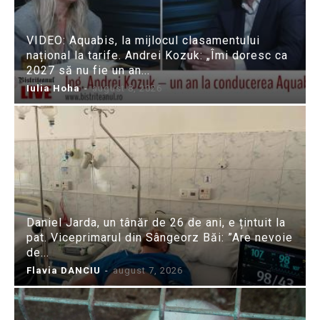
VIDEO: Aquabis, la mijlocul clasamentului
național la tarife. Andrei Kozuk: „Îmi doresc ca
2027 să nu fie un an...
Iulia Hoha
-
august 8, 2026
Daniel Jarda, un tânăr de 26 de ani, e țintuit la
pat. Viceprimarul din Sângeorz Băi: ”Are nevoie
de...
Flavia DANCIU
-
august 7, 2026