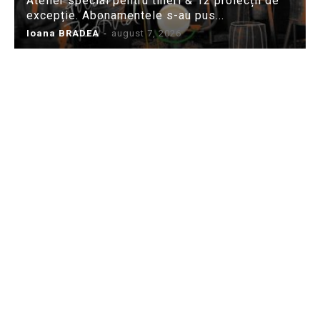
Atelier special pentru tineri & 12 proiecții de
excepție. Abonamentele s-au pus...
Ioana BRADEA
-
august 7, 2026