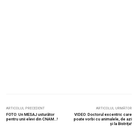
ARTICOLUL PRECEDENT
ARTICOLUL URMĂTOR
FOTO: Un MESAJ usturător
VIDEO: Doctorul excentric care
pentru unii elevi din CNAM…!
poate vorbi cu animalele, de azi
și la Bistrița!