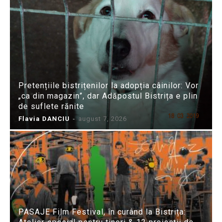
Pretențiile bistrițenilor la adopția câinilor: Vor
„ca din magazin”, dar Adăpostul Bistrița e plin
de suflete rănite
Flavia DANCIU
-
august 7, 2026
PASAJE Film Festival, în curând la Bistrița: