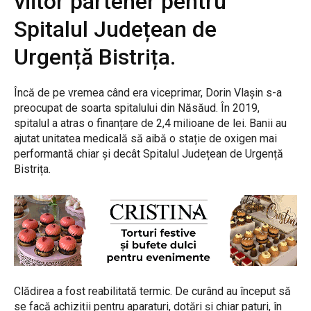
viitor partener pentru
Spitalul Județean de
Urgență Bistrița.
Încă de pe vremea când era viceprimar, Dorin Vlașin s-a
preocupat de soarta spitalului din Năsăud. În 2019,
spitalul a atras o finanțare de 2,4 milioane de lei. Banii au
ajutat unitatea medicală să aibă o stație de oxigen mai
performantă chiar și decât Spitalul Județean de Urgență
Bistrița.
Clădirea a fost reabilitată termic. De curând au început să
se facă achiziții pentru aparaturi, dotări și chiar paturi, în