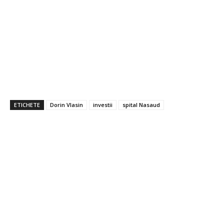
ETICHETE
Dorin Vlasin
investii
spital Nasaud