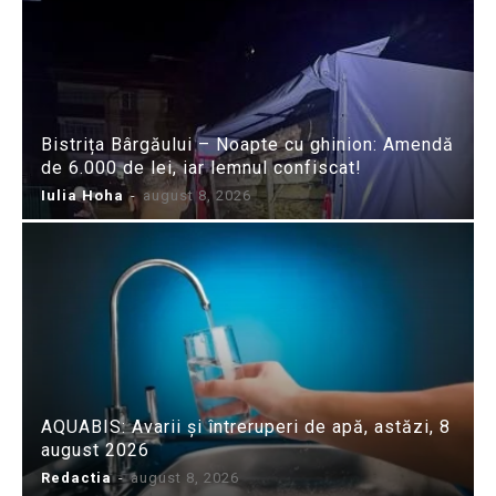
Bistrița Bârgăului – Noapte cu ghinion: Amendă
de 6.000 de lei, iar lemnul confiscat!
Iulia Hoha
-
august 8, 2026
AQUABIS: Avarii și întreruperi de apă, astăzi, 8
august 2026
Redactia
-
august 8, 2026