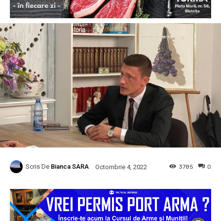
Scris De
Bianca SARA
3785
0
Octombrie 4, 2022