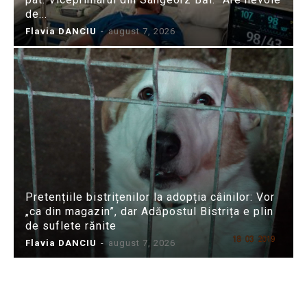
de...
Flavia DANCIU
-
august 7, 2026
Pretențiile bistrițenilor la adopția câinilor: Vor
„ca din magazin”, dar Adăpostul Bistrița e plin
de suflete rănite
Flavia DANCIU
-
august 7, 2026