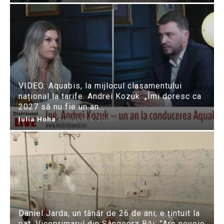
VIDEO: Aquabis, la mijlocul clasamentului
național la tarife. Andrei Kozuk: „Îmi doresc ca
2027 să nu fie un an...
Iulia Hoha
-
august 8, 2026
Daniel Jarda, un tânăr de 26 de ani, e țintuit la
pat. Viceprimarul din Sângeorz Băi: ”Are nevoie