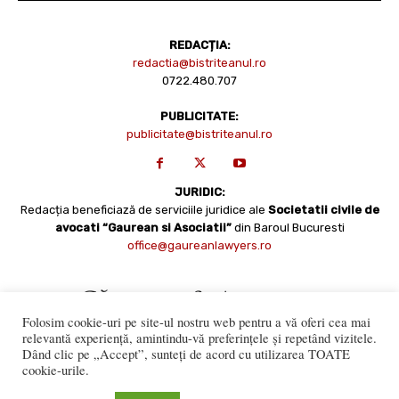
REDACȚIA:
redactia@bistriteanul.ro
0722.480.707
PUBLICITATE:
publicitate@bistriteanul.ro
JURIDIC:
Redacția beneficiază de serviciile juridice ale
Societatii civile de
avocati “Gaurean si Asociatii”
din Baroul Bucuresti
office@gaureanlawyers.ro
Folosim cookie-uri pe site-ul nostru web pentru a vă oferi cea mai
relevantă experiență, amintindu-vă preferințele și repetând vizitele.
Dând clic pe „Accept”, sunteți de acord cu utilizarea TOATE
cookie-urile.
Reproducerea totală sau parțială a materialelor este permisă