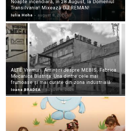
Noapte incendiară, în 28 August, la Domeniul
Transilvania! Mixează DJ REMAN!
Iulia Hoha
-
august 8, 2026
ALTE Vremuri. Amintiri despre MEBIS, Fabrica
Mecanica Bistrița: Una dintre cele mai
frumoase și mai curate din zona industrială:...
Ioana BRADEA
-
august 8, 2026