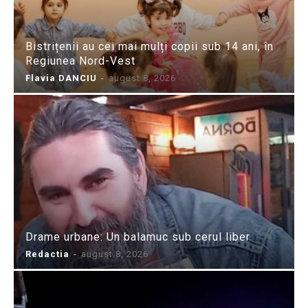
Bistrițenii au cei mai mulți copii sub 14 ani, în
Regiunea Nord-Vest
Flavia DANCIU
-
august 8, 2026
Drame urbane: Un balamuc sub cerul liber
Redactia
-
august 8, 2026