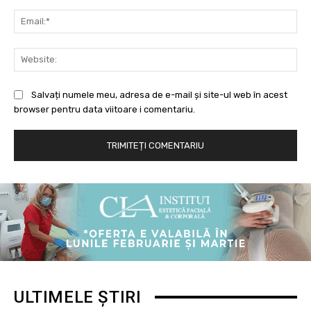
Ema
Web
Salvați numele meu, adresa de e-mail și site-ul web în acest
browser pentru data viitoare i comentariu.
ULTIMELE ȘTIRI