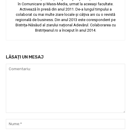
în Comunicare și Mass-Media, urmat la aceeași facultate.
Activează în presă din anul 2011. De-a lungul timpului a
colaborat cu mai multe ziare locale și câțiva ani cu o revistă
regională de business. Din anul 2013 este corespondent pe
Bistrița-Năsăud al ziarului național Adevărul. Colaborarea cu
Bistrițeanul.ro a început în anul 2014.
LĂSAȚI UN MESAJ
Comentariu:
Nu