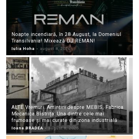
Noapte incendiară, în 28 August, la Domeniul
Transilvania! Mixează DJ REMAN!
Iulia Hoha
-
august 8, 2026
ALTE Vremuri. Amintiri despre MEBIS, Fabrica
Mecanica Bistrița: Una dintre cele mai
frumoase și mai curate din zona industrială:...
Ioana BRADEA
-
august 8, 2026