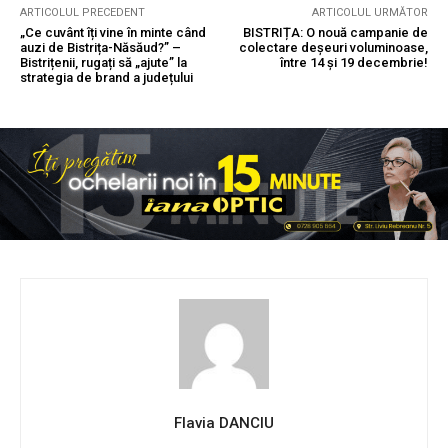
ARTICOLUL PRECEDENT
ARTICOLUL URMĂTOR
„Ce cuvânt îți vine în minte când
BISTRIȚA: O nouă campanie de
auzi de Bistrița-Năsăud?” –
colectare deșeuri voluminoase,
Bistrițenii, rugați să „ajute” la
între 14 și 19 decembrie!
strategia de brand a județului
Flavia DANCIU