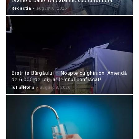
Drame urbane: Un balamuc sub cerul liber
Redactia
-
august 8, 2026
Bistrița Bârgăului – Noapte cu ghinion: Amendă
de 6.000 de lei, iar lemnul confiscat!
Iulia Hoha
-
august 8, 2026