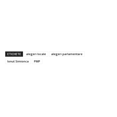
ETICHETE
alegeri locale
alegeri parlamentare
Ionut Simionca
PMP