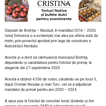
Deputat de Bistrița – Năsăud, în mandatul 2016 – 2020,
Ionuț Simionca s-a evidențiat, mai ales pe ultima sută de
metri, prin proiectul aprobat prin lege de construire a
Autostrăzii Nordului.
Acesta și-a dorit să cârmuiască municipiul Bistrița,
depunându-și candidatura pentru fotoliul de primar, la
alegerile din 27 septembrie 2020.
Acesta a obținut 4.356 de voturi, clasându-se pe locul 3,
după Cristian Niculae și Ioan Turc- cel ce a adjudecat
mandatul de primar pentru anii 2020 – 2024.
A spus pas la fotoliul de consilier local, lăsându-și trei