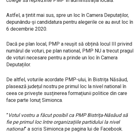
colege să reprezinte PMP în administrația locală.
Astfel, a țintit mai sus, spre un loc în Camera Deputaților,
depunându-și candidatura pentru alegerile ce au avut loc în
6 decembrie 2020.
Dacă pe plan local, PMP a reușit să obțină locul III privind
numărul de voturi, pe plan national, PMP NU a trecut pragul
de voturi necesare pentru a prinde un loc în Camera
Deputaților.
De altfel, voturile acordate PMP-ului, în Bistrița Năsăud,
plasează județul nostru pe primul loc la nivel national în
ceea ce privește susținerea formațiunii politice din care
face parte Ionuț Simionca.
”
Votul vostru a făcut posibil ca PMP Bistrița-Năsăud să
fie pe primul loc între organizațiile partidului la nivel
national
” a scris Simionca pe pagina lui de Facebook.