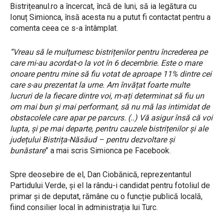
Bistrițeanul.ro a încercat, încă de luni, să ia legătura cu
Ionuț Simionca, însă acesta nu a putut fi contactat pentru a
comenta ceea ce s-a întâmplat.
”Vreau să le mulțumesc bistrițenilor pentru încrederea pe
care mi-au acordat-o la vot în 6 decembrie. Este o mare
onoare pentru mine să fiu votat de aproape 11% dintre cei
care s-au prezentat la urne. Am învățat foarte multe
lucruri de la fiecare dintre voi, m-ați determinat să fiu un
om mai bun și mai performant, să nu mă las intimidat de
obstacolele care apar pe parcurs. (..) Vă asigur însă că voi
lupta, și pe mai departe, pentru cauzele bistrițenilor și ale
județului Bistrița-Năsăud – pentru dezvoltare și
bunăstare
” a mai scris Simionca pe Facebook.
Spre deosebire de el, Dan Ciobănică, reprezentantul
Partidului Verde, și el la rându-i candidat pentru fotoliul de
primar și de deputat, rămâne cu o funcție publică locală,
fiind consilier local în administrația lui Turc.