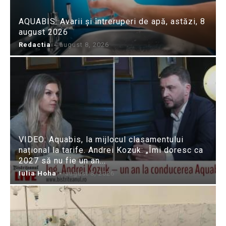
AQUABIS: Avarii și întreruperi de apă, astăzi, 8
august 2026
Redactia
-
august 8, 2026
VIDEO: Aquabis, la mijlocul clasamentului
național la tarife. Andrei Kozuk: „Îmi doresc ca
2027 să nu fie un an...
Iulia Hoha
-
august 8, 2026