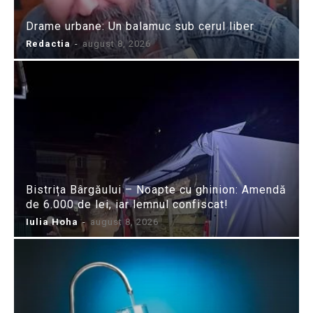
Drame urbane: Un balamuc sub cerul liber
Redactia
-
august 8, 2026
Bistrița Bârgăului – Noapte cu ghinion: Amendă
de 6.000 de lei, iar lemnul confiscat!
Iulia Hoha
-
august 8, 2026