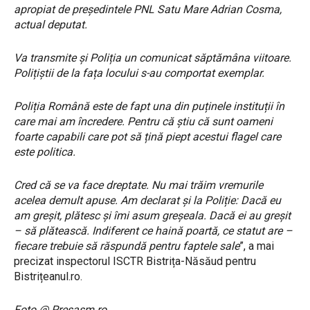
apropiat de președintele PNL Satu Mare Adrian Cosma,
actual deputat.
Va transmite și Poliția un comunicat săptămâna viitoare.
Polițiștii de la fața locului s-au comportat exemplar.
Poliția Română este de fapt una din puținele instituții în
care mai am încredere. Pentru că știu că sunt oameni
foarte capabili care pot să țină piept acestui flagel care
este politica.
Cred că se va face dreptate. Nu mai trăim vremurile
acelea demult apuse. Am declarat și la Poliție: Dacă eu
am greșit, plătesc și îmi asum greșeala. Dacă ei au greșit
– să plătească. Indiferent ce haină poartă, ce statut are –
fiecare trebuie să răspundă pentru faptele sale
”, a mai
precizat inspectorul ISCTR Bistrița-Năsăud pentru
Bistrițeanul.ro.
Foto @ Presasm.ro