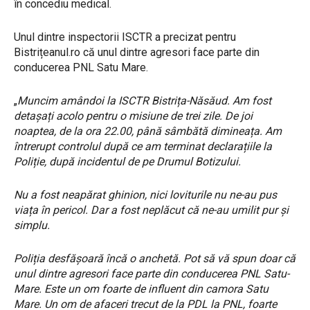
în concediu medical.
Unul dintre inspectorii ISCTR a precizat pentru
Bistrițeanul.ro că unul dintre agresori face parte din
conducerea PNL Satu Mare.
„
Muncim amândoi la ISCTR Bistrița-Năsăud. Am fost
detașați acolo pentru o misiune de trei zile. De joi
noaptea, de la ora 22.00, până sâmbătă dimineața. Am
întrerupt controlul după ce am terminat declarațiile la
Poliție, după incidentul de pe Drumul Botizului.
Nu a fost neapărat ghinion, nici loviturile nu ne-au pus
viața în pericol. Dar a fost neplăcut că ne-au umilit pur și
simplu.
Poliția desfășoară încă o anchetă. Pot să vă spun doar că
unul dintre agresori face parte din conducerea PNL Satu-
Mare. Este un om foarte de influent din camora Satu
Mare. Un om de afaceri trecut de la PDL la PNL, foarte