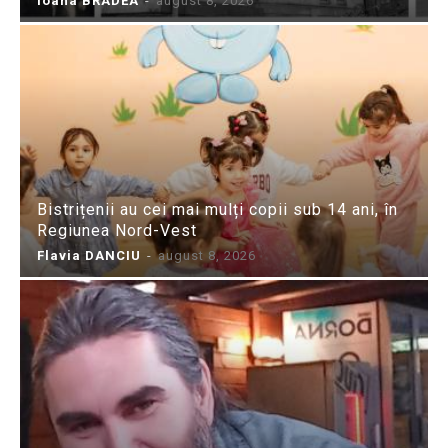
Ioana BRADEA
-
august 8, 2026
Bistrițenii au cei mai mulți copii sub 14 ani, în
Regiunea Nord-Vest
Flavia DANCIU
-
august 8, 2026