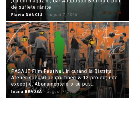
„ca din magazin”, dar Adăpostul Bistrița e plin
de suflete rănite
Flavia DANCIU
-
august 7, 2026
PASAJE Film Festival, în curând la Bistrița:
Atelier special pentru tineri & 12 proiecții de
excepție. Abonamentele s-au pus...
Ioana BRADEA
-
august 7, 2026