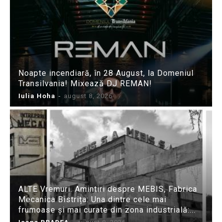
Noapte incendiară, în 28 August, la Domeniul
Transilvania! Mixează DJ REMAN!
Iulia Hoha
-
august 8, 2026
ALTE Vremuri. Amintiri despre MEBIS, Fabrica
Mecanica Bistrița: Una dintre cele mai
frumoase și mai curate din zona industrială:...