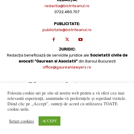
redactia@bistriteanul.ro
0722.480.707
PUBLICITATE:
publicitate@bistriteanul.ro
JURIDIC:
Redacția beneficiază de serviciile juridice ale
Societatii civile de
avocati “Gaurean si Asociatii”
din Baroul Bucuresti
office@gaureanlawyers.ro
Folosim cookie-uri pe site-ul nostru web pentru a vă oferi cea mai
relevantă experiență, amintindu-vă preferințele și repetând vizitele.
Dând clic pe „Accept”, sunteți de acord cu utilizarea TOATE
cookie-urile.
Reproducerea totală sau parțială a materialelor este permisă
numai cu acordul expres al Bistriteanul.Ro. © Copyright 2008 -
Setari cookies
ACCEPT
2021 Bistrițeanul.ro
Made with ♥ by
201.ro