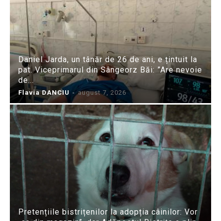
Daniel Jarda, un tânăr de 26 de ani, e țintuit la
pat. Viceprimarul din Sângeorz Băi: ”Are nevoie
de...
Flavia DANCIU
-
august 7, 2026
Pretențiile bistrițenilor la adopția câinilor: Vor