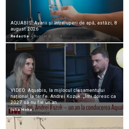
AQUABIS: Avarii și întreruperi de apă, astăzi, 8
august 2026
Redactia
-
august 8, 2026
VIDEO: Aquabis, la mijlocul clasamentului
național la tarife. Andrei Kozuk: „Îmi doresc ca
2027 să nu fie un an...
Iulia Hoha
-
august 8, 2026