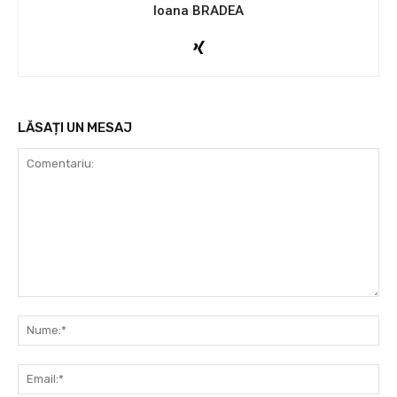
Ioana BRADEA
LĂSAȚI UN MESAJ
Comentariu:
Nu
Ema