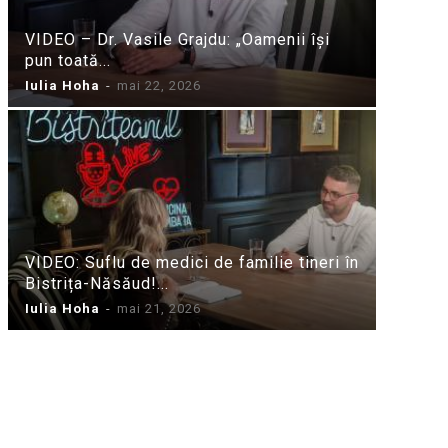
VIDEO – Dr. Vasile Grajdu: „Oamenii își
pun toată...
Iulia Hoha
-
mai 22, 2026
VIDEO: Suflu de medici de familie tineri în
Bistrița-Năsăud!...
Iulia Hoha
-
mai 21, 2026