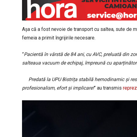
Așa că a fost nevoie de transport cu saltea, sute de metri
femeia a primit îngrijirile necesare.
”
Pacientă în vârstă de 84 ani, cu AVC, preluată din z
salteaua vacuum de echipaj, împreună cu aparținători
Predată la UPU Bistrița stabilă hemodinamic și resp
profesionalism, efort și implicare!
” au transmis
reprez