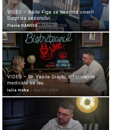
VIDEO – Băile Figa se deschid vineri!
Surpriza sezonului:...
Flavia DANCIU
-
iunie 9, 2026
VIDEO – Dr. Vasile Grajdu: Informațiile
medicale se iau...
Iulia Hoha
-
mai 26, 2026