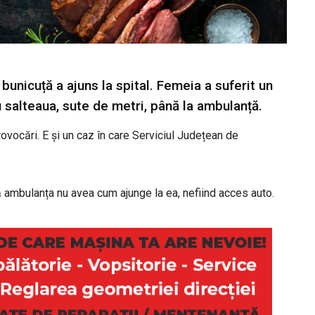
 bunicuță a ajuns la spital. Femeia a suferit un
u salteaua, sute de metri, până la ambulanță.
rovocări. E și un caz în care Serviciul Județean de
ă ambulanța nu avea cum ajunge la ea, nefiind acces auto.