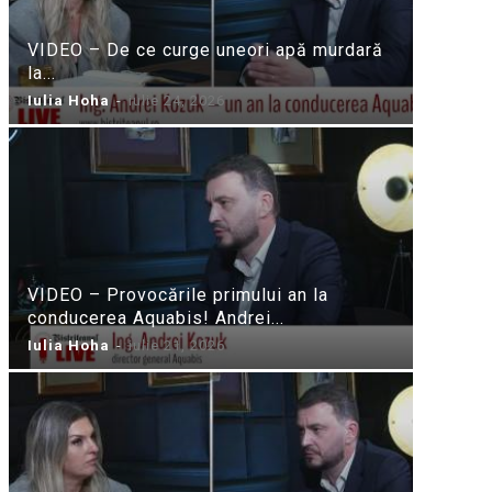
VIDEO – De ce curge uneori apă murdară
la...
Iulia Hoha
-
iulie 24, 2026
VIDEO – Provocările primului an la
conducerea Aquabis! Andrei...
Iulia Hoha
-
iulie 21, 2026