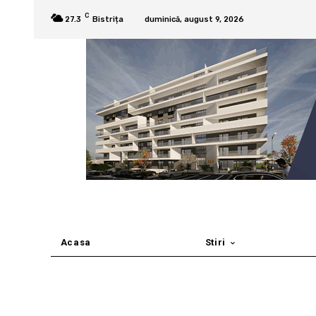
C
27.3
Bistrița
duminică, august 9, 2026
Acasa
Stiri