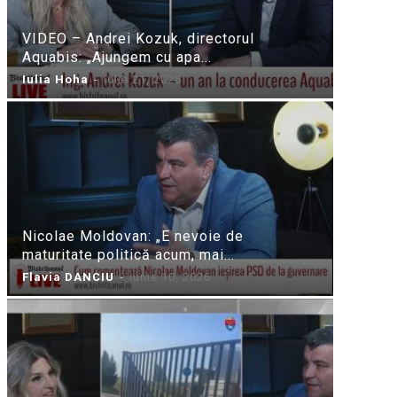
VIDEO – Andrei Kozuk, directorul
Aquabis: „Ajungem cu apa...
Iulia Hoha
-
iulie 21, 2026
Nicolae Moldovan: „E nevoie de
maturitate politică acum, mai...
Flavia DANCIU
-
iunie 10, 2026