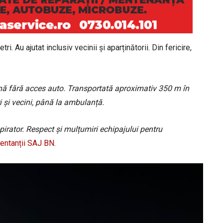
. Au ajutat inclusiv vecinii și aparținătorii. Din fericire,
onă fără acces auto. Transportată aproximativ 350 m în
 și vecini, până la ambulanță.
irator. Respect și mulțumiri echipajului pentru
entanții SAJ BN.