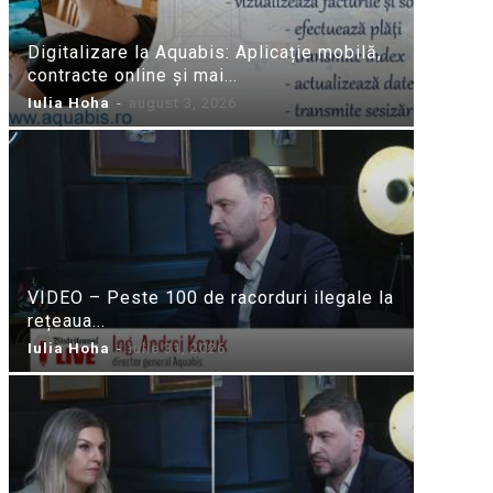
Digitalizare la Aquabis: Aplicație mobilă,
contracte online și mai...
Iulia Hoha
-
august 3, 2026
VIDEO – Peste 100 de racorduri ilegale la
rețeaua...
Iulia Hoha
-
iulie 31, 2026