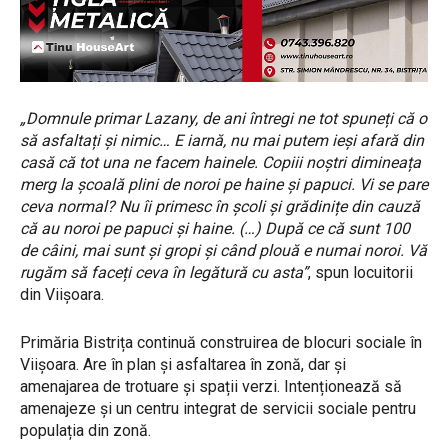
„Domnule primar Lazany, de ani întregi ne tot spuneți că o
să asfaltați și nimic… E iarnă, nu mai putem ieși afară din
casă că tot una ne facem hainele. Copiii noștri dimineața
merg la școală plini de noroi pe haine și papuci. Vi se pare
ceva normal? Nu îi primesc în școli și grădinițe din cauză
că au noroi pe papuci și haine. (…) După ce că sunt 100
de câini, mai sunt și gropi și când plouă e numai noroi. Vă
rugăm să faceți ceva în legătură cu asta”
, spun locuitorii
din Viișoara.
Primăria Bistrița continuă construirea de blocuri sociale în
Viișoara. Are în plan și asfaltarea în zonă, dar și
amenajarea de trotuare și spații verzi. Intenționează să
amenajeze și un centru integrat de servicii sociale pentru
populația din zonă.