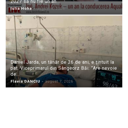
2027 să nu fie un an...
Iulia Hoha
-
august 8, 2026
Daniel Jarda, un tânăr de 26 de ani, e țintuit la
pat. Viceprimarul din Sângeorz Băi: ”Are nevoie
de...
Flavia DANCIU
-
august 7, 2026