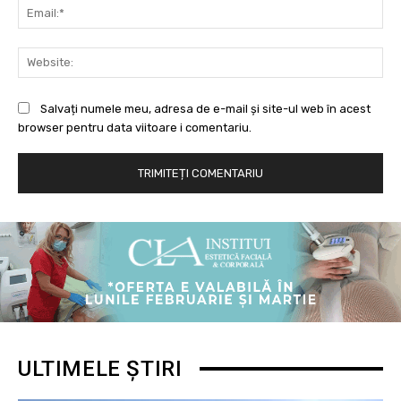
Ema
Web
Salvați numele meu, adresa de e-mail și site-ul web în acest
browser pentru data viitoare i comentariu.
ULTIMELE ȘTIRI