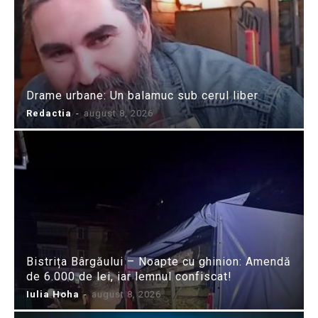
Drame urbane: Un balamuc sub cerul liber
Redactia
-
august 8, 2026
Bistrița Bârgăului – Noapte cu ghinion: Amendă
de 6.000 de lei, iar lemnul confiscat!
Iulia Hoha
-
august 8, 2026