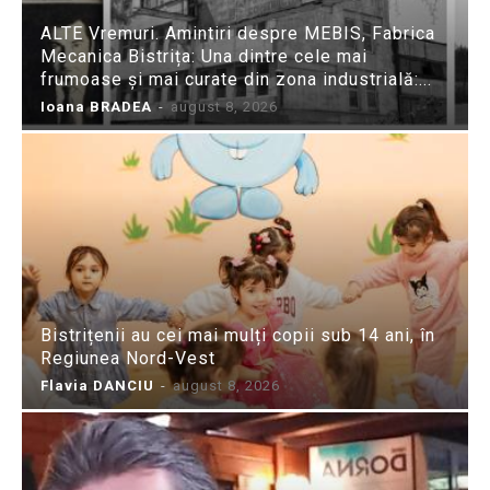
ALTE Vremuri. Amintiri despre MEBIS, Fabrica
Mecanica Bistrița: Una dintre cele mai
frumoase și mai curate din zona industrială:...
Ioana BRADEA
-
august 8, 2026
Bistrițenii au cei mai mulți copii sub 14 ani, în
Regiunea Nord-Vest
Flavia DANCIU
-
august 8, 2026