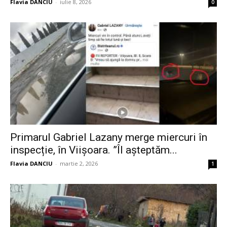
Flavia DANCIU
-
iulie 8, 2026
0
Primarul Gabriel Lazany merge miercuri în
inspecție, în Viișoara. ”Îl așteptăm...
Flavia DANCIU
-
martie 2, 2026
1