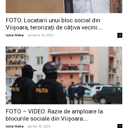
FOTO: Locatarii unui bloc social din
Viișoara, terorizați de câțiva vecini:...
Iulia Hoha
-
ianuarie 24, 2025
3
FOTO – VIDEO: Razie de amploare la
blocurile sociale din Viișoara....
Iulia Hoha
-
aprilie 10, 2024
1