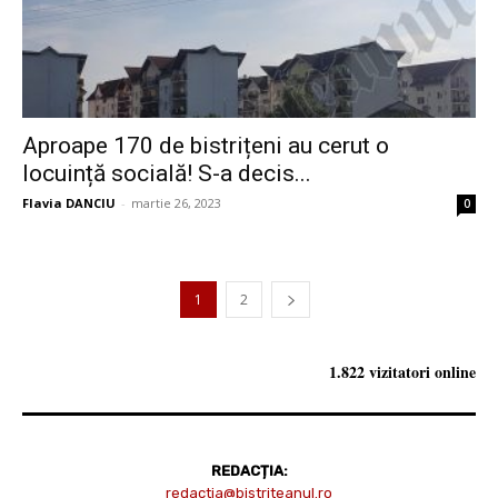
Aproape 170 de bistrițeni au cerut o
locuință socială! S-a decis...
Flavia DANCIU
-
martie 26, 2023
0
1
2
1.822 vizitatori online
REDACȚIA:
redactia@bistriteanul.ro