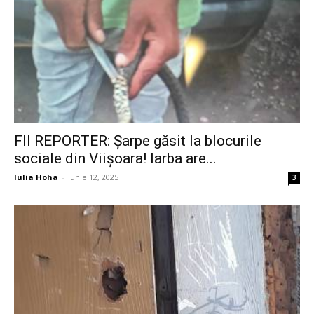
FII REPORTER: Șarpe găsit la blocurile
sociale din Viișoara! Iarba are...
Iulia Hoha
-
iunie 12, 2025
3