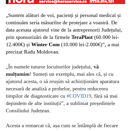
„Suntem a
lături de voi
, pacienți și personal medical și
continuăm seria măsurilor de protejare a voastră. D
e
data acesata ajutorul vine de la a
ntreprenorii Județului
,
prin sponsorizări de la firmele
TeraPlast
(60.000 lei-
12.400€) și
Winter Com
(10.000 lei-2.000€)”, a mai
precizat Radu Moldovan.
„În numele tuturor locuitorilor județului,
vă
mulțumim
! Sunteți un exemplu, mai ales că, și cu
ajutorul acesta, o să reușim să achiziționăm aparatura
necesară de analiză a probelor, pentru reducerea
timpilor de diagnosticare cu
#
COVID19
, fără să mai
depindem de alte instituții”, a subliniat președintele
Consiliului Județean.
Acesta a remarcat că, așa cum se întâmplă de fiecare