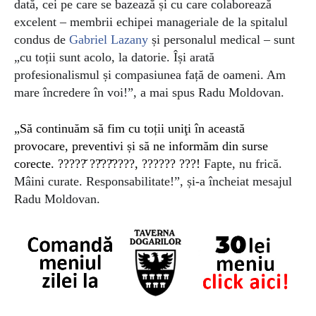
dată, cei pe care se bazează și cu care colaborează
excelent – membrii echipei manageriale de la spitalul
condus de
Gabriel Lazany
și personalul medical – sunt
„cu toții sunt acolo, la datorie. Își arată
profesionalismul și compasiunea față de oameni. Am
mare încredere în voi!”, a mai spus Radu Moldovan.
„Să continuăm să fim cu toții uniţi în această
provocare, preventivi și să ne informăm din surse
corecte. ?????̆ ??̆??̆????, ?????? ???!
Fapte, nu frică.
Mâini curate. Responsabilitate!”, și-a încheiat mesajul
Radu Moldovan.