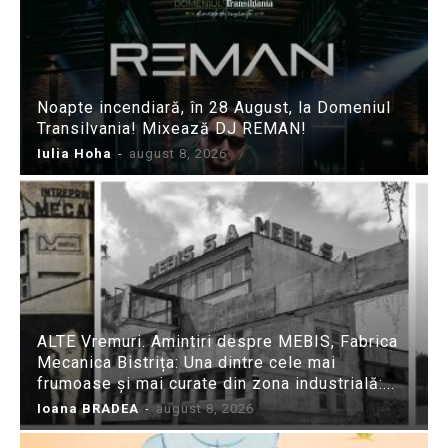
Noapte incendiară, în 28 August, la Domeniul
Transilvania! Mixează DJ REMAN!
Iulia Hoha
-
august 8, 2026
ALTE Vremuri. Amintiri despre MEBIS, Fabrica
Mecanica Bistrița: Una dintre cele mai
frumoase și mai curate din zona industrială:...
Ioana BRADEA
-
august 8, 2026