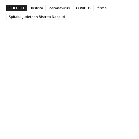
ETICHETE
Bistrita
coronavirus
COVID 19
firme
Spitalul Judetean Bistrita Nasaud