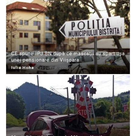
CE spune IPJ BN după ce mascații au spart ușa
unei pensionare din Viișoara
Iulia Hoha
-
august 9, 2026