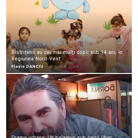
Bistrițenii au cei mai mulți copii sub 14 ani, în
Regiunea Nord-Vest
Flavia DANCIU
-
august 8, 2026
Drame urbane: Un balamuc sub cerul liber