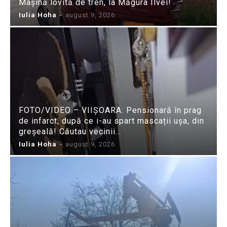
Mașină lovită de tren, la Măgura Ilvei!
Iulia Hoha
-
august 9, 2026
FOTO/VIDEO – VIIȘOARA: Pensionară în prag
de infarct, după ce i-au spart mascații ușa, din
greșeală! Căutau vecinii…
Iulia Hoha
-
august 9, 2026