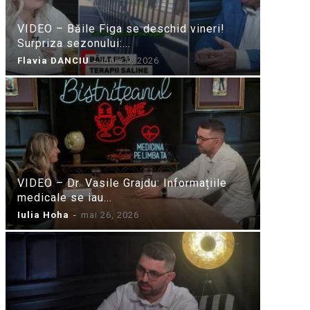
VIDEO – Băile Figa se deschid vineri!
Surpriza sezonului:...
Flavia DANCIU
-
iunie 9, 2026
VIDEO – Dr. Vasile Grajdu: Informațiile
medicale se iau...
Iulia Hoha
-
mai 26, 2026