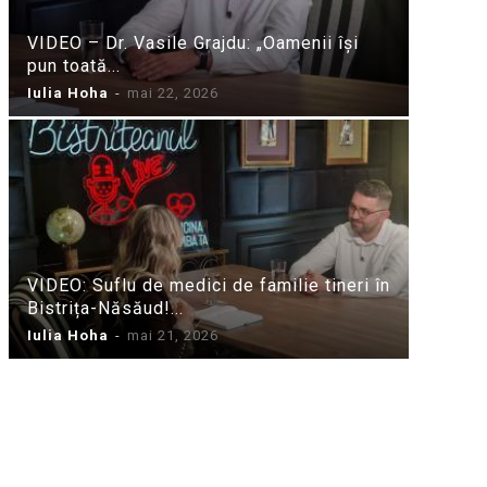
VIDEO – Dr. Vasile Grajdu: „Oamenii își
pun toată...
Iulia Hoha
-
mai 22, 2026
VIDEO: Suflu de medici de familie tineri în
Bistrița-Năsăud!...
Iulia Hoha
-
mai 21, 2026