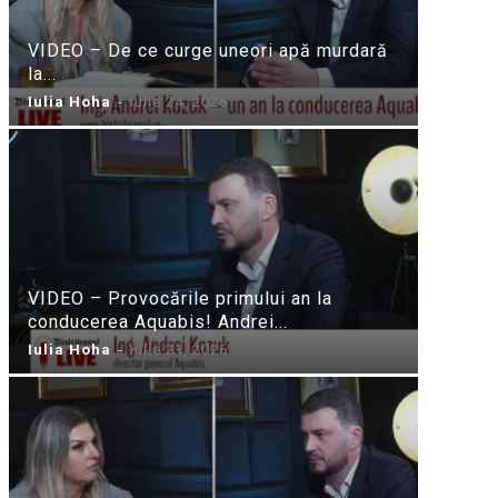
VIDEO – De ce curge uneori apă murdară
la...
Iulia Hoha
-
iulie 24, 2026
VIDEO – Provocările primului an la
conducerea Aquabis! Andrei...
Iulia Hoha
-
iulie 21, 2026