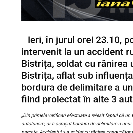
Ieri, în jurul orei 23.10, p
intervenit la un accident r
Bistrița, soldat cu rănirea
Bistrița, aflat sub influenț
bordura de delimitare a unu
fiind proiectat în alte 3 a
„
Din primele verificări efectuate a reieșit faptul că un
autoturism, ar fi acroșat bordura de delimitare a unui s
parcate. Accidentul s-a soldat cu rănirea conducătorului