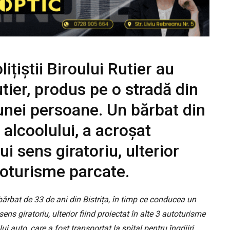
olițiștii Biroului Rutier au
utier, produs pe o stradă din
 unei persoane. Un bărbat din
a alcoolului, a acroșat
i sens giratoriu, ulterior
utoturisme parcate.
 bărbat de 33 de ani din Bistrița, în timp ce conducea un
ens giratoriu, ulterior fiind proiectat în alte 3 autoturisme
 auto, care a fost transportat la spital pentru îngrijiri