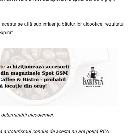
că acesta se află sub influența băuturilor alcoolice, rezultatul
expirat.
a determinării alcoolemiei.
t că autoturismul condus de acesta nu are poliță RCA