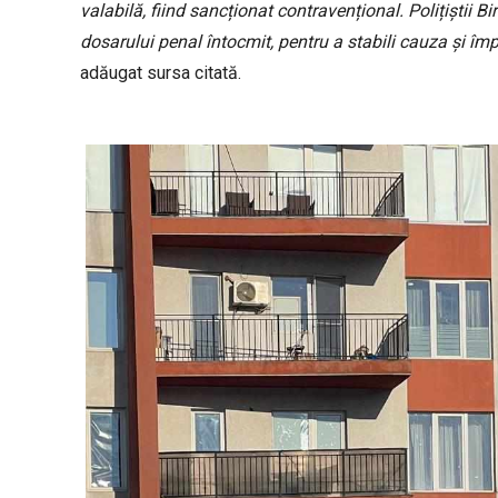
valabilă, fiind sancționat contravențional. Polițiștii Bi
dosarului penal întocmit, pentru a stabili cauza și împ
adăugat sursa citată.