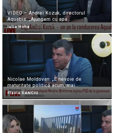
VIDEO – Andrei Kozuk, directorul
Aquabis: „Ajungem cu apa...
Iulia Hoha
-
iulie 21, 2026
Nicolae Moldovan: „E nevoie de
maturitate politică acum, mai...
Flavia DANCIU
-
iunie 10, 2026