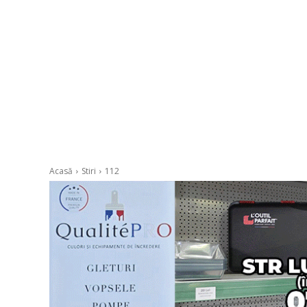
Acasă
Stiri
112