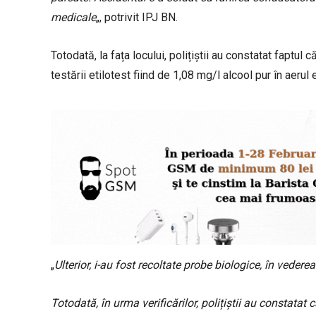
medicale
„, potrivit IPJ BN.
Totodată, la fața locului, polițiștii au constatat faptul 
testării etilotest fiind de 1,08 mg/l alcool pur în aerul 
„
Ulterior, i-au fost recoltate probe biologice, în vedere
Totodată, în urma verificărilor, polițiștii au constata