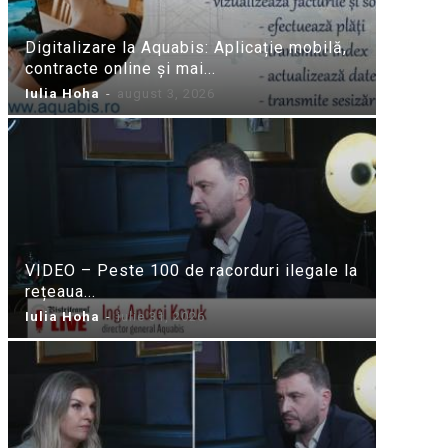
Digitalizare la Aquabis: Aplicație mobilă,
contracte online și mai...
Iulia Hoha
-
august 3, 2026
VIDEO – Peste 100 de racorduri ilegale la
rețeaua...
Iulia Hoha
-
iulie 31, 2026