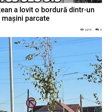
țean a lovit o bordură dintr-un
 3 mașini parcate
6219
0