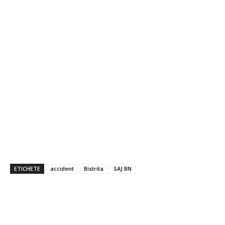
ETICHETE
accident
Bistrita
SAJ BN