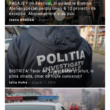
PASAJE Film Festival, în curând la Bistrița:
Atelier special pentru tineri & 12 proiecții de
excepție. Abonamentele s-au pus...
Ioana BRADEA
-
august 7, 2026
BISTRIȚA: Tânăr de 17 ani, bătut și jefuit, în
plină stradă, chiar de niște cunoscuți!
Iulia Hoha
-
august 7, 2026