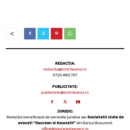
REDACȚIA:
redactia@bistriteanul.ro
0722.480.707
PUBLICITATE:
publicitate@bistriteanul.ro
JURIDIC:
Redacția beneficiază de serviciile juridice ale
Societatii civile de
avocati “Gaurean si Asociatii”
din Baroul Bucuresti
office@gaureanlawyers.ro