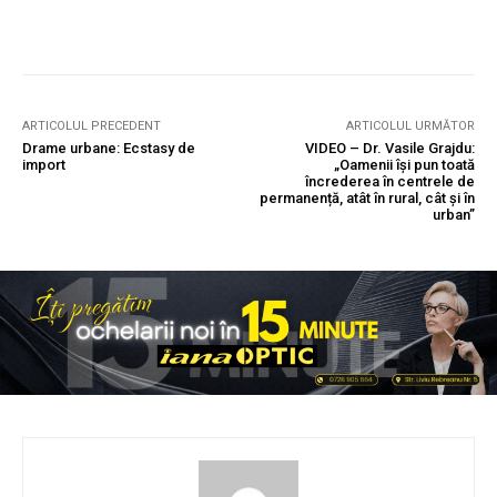
ARTICOLUL PRECEDENT
ARTICOLUL URMĂTOR
Drame urbane: Ecstasy de
VIDEO – Dr. Vasile Grajdu:
import
„Oamenii își pun toată
încrederea în centrele de
permanență, atât în rural, cât și în
urban”