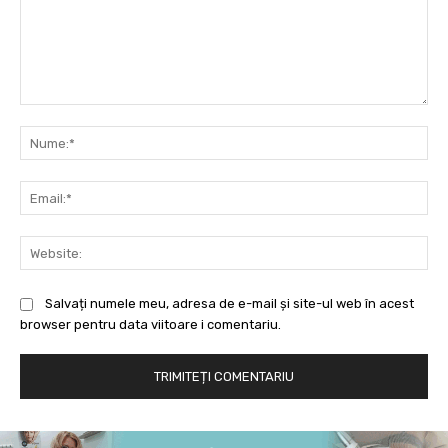
Comentariu:
Nu
Ema
Web
Salvați numele meu, adresa de e-mail și site-ul web în acest
browser pentru data viitoare i comentariu.