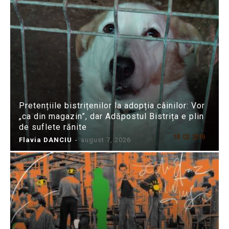
Pretențiile bistrițenilor la adopția câinilor: Vor
„ca din magazin”, dar Adăpostul Bistrița e plin
de suflete rănite
Flavia DANCIU
-
august 7, 2026