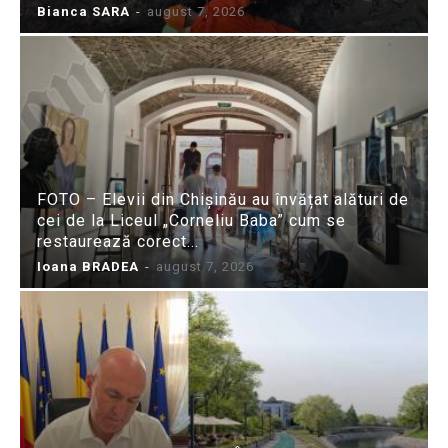
Bianca SARA
-
august 7, 2026
FOTO – Elevii din Chișinău au învățat alături de
cei de la Liceul „Corneliu Baba” cum se
restaurează corect...
Ioana BRADEA
-
august 7, 2026