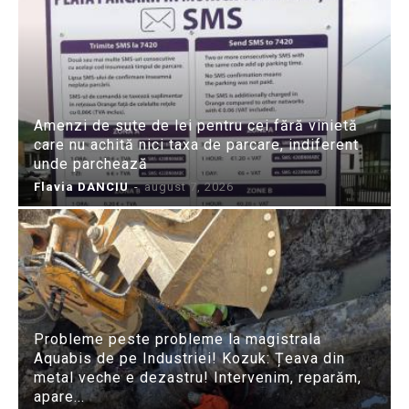
Amenzi de sute de lei pentru cei fără vinietă
care nu achită nici taxa de parcare, indiferent
unde parchează
Flavia DANCIU
-
august 7, 2026
Probleme peste probleme la magistrala
Aquabis de pe Industriei! Kozuk: Țeava din
metal veche e dezastru! Intervenim, reparăm,
apare...