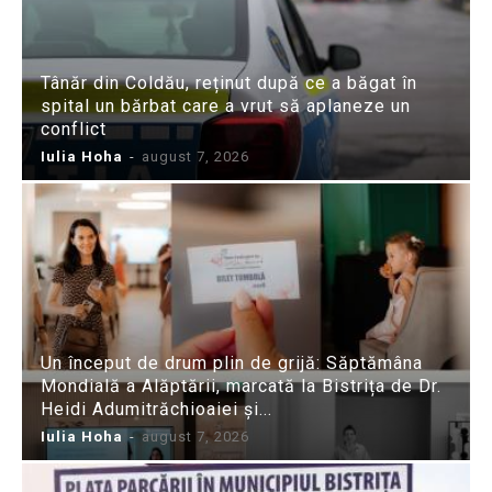
Tânăr din Coldău, reținut după ce a băgat în
spital un bărbat care a vrut să aplaneze un
conflict
Iulia Hoha
-
august 7, 2026
Un început de drum plin de grijă: Săptămâna
Mondială a Alăptării, marcată la Bistrița de Dr.
Heidi Adumitrăchioaiei și...
Iulia Hoha
-
august 7, 2026