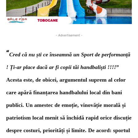
- Advertisement -
“
Cred că nu ṣti ce înseamnă un Sport de performanţă
! Ți-ar place dacă ar fi copii tăi handbalişti !!!!
”
Acesta este
, de obicei, argumentul suprem al celor
care apără finanțarea handbalului local din bani
publici. Un amestec de emoție, vinovăție morală și
patriotism local menit să închidă rapid orice discuție
despre costuri, priorități și limite. De acord: sportul