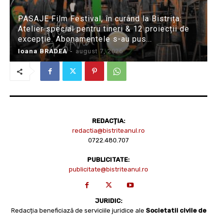
PASAJE Film Festival, în curând la Bistrița:
Atelier special pentru tineri & 12 proiecții de
excepție. Abonamentele s-au pus...
Ioana BRADEA
-
august 7, 2026
REDACȚIA:
redactia@bistriteanul.ro
0722.480.707
PUBLICITATE:
publicitate@bistriteanul.ro
JURIDIC:
Redacția beneficiază de serviciile juridice ale
Societatii civile de