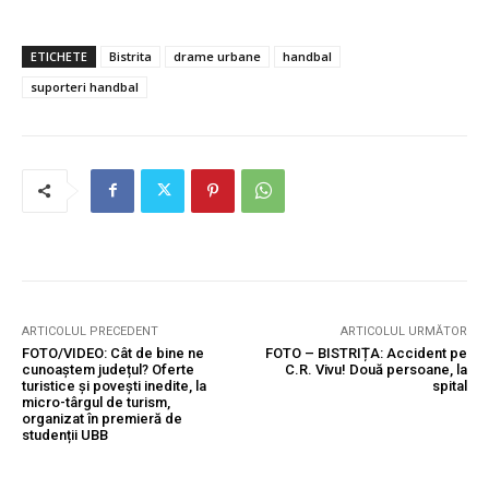
ETICHETE
Bistrita
drame urbane
handbal
suporteri handbal
ARTICOLUL PRECEDENT
ARTICOLUL URMĂTOR
FOTO/VIDEO: Cât de bine ne
FOTO – BISTRIȚA: Accident pe
cunoaștem județul? Oferte
C.R. Vivu! Două persoane, la
turistice și povești inedite, la
spital
micro-târgul de turism,
organizat în premieră de
studenții UBB