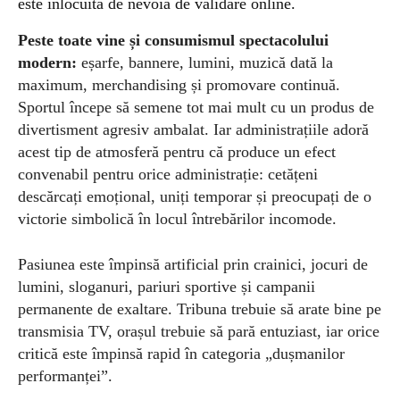
este înlocuită de nevoia de validare online.
Peste toate
vine și consumismul spectacolului
modern:
eșarfe, bannere, lumini, muzică dată la
maximum, merchandising și promovare continuă.
Sportul începe să semene tot mai mult cu un produs de
divertisment agresiv ambalat. Iar administrațiile adoră
acest tip de atmosferă pentru că produce un efect
convenabil pentru orice administrație: cetățeni
descărcați emoțional, uniți temporar și preocupați de o
victorie simbolică în locul întrebărilor incomode.
Pasiunea este împinsă artificial prin crainici, jocuri de
lumini, sloganuri,
pariuri sportive
și campanii
permanente de exaltare. Tribuna trebuie să arate bine pe
transmisia TV, orașul trebuie să pară entuziast, iar orice
critică este împinsă rapid în categoria „dușmanilor
performanței”.