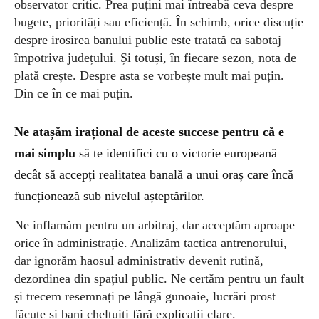
observator critic. Prea puțini mai întreabă ceva despre
bugete, priorități sau eficiență. În schimb, orice discuție
despre irosirea banului public este tratată ca sabotaj
împotriva județului. Și totuși, în fiecare sezon, nota de
plată crește. Despre asta se vorbește mult mai puțin.
Din ce în ce mai puțin.
Ne atașăm
irațional
de aceste succese pentru că e
mai simplu
să te identifici cu o victorie europeană
decât să accepți realitatea banală a unui oraș care încă
funcționează sub nivelul așteptărilor.
Ne inflamăm pentru un arbitraj, dar acceptăm aproape
orice în administrație. Analizăm tactica antrenorului,
dar ignorăm haosul administrativ devenit rutină,
d
ezordinea din spațiul public.
Ne certăm pentru un fault
și trecem resemnați pe lângă gunoaie, lucrări prost
făcute și bani cheltuiți fără explicații clare.