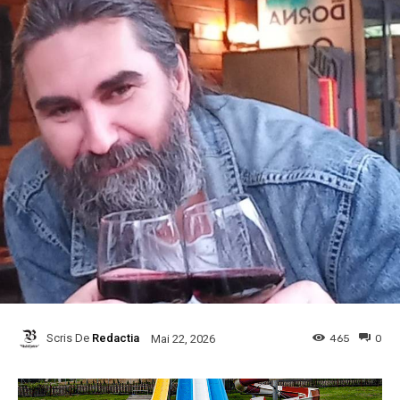
Scris De
Redactia
465
0
Mai 22, 2026