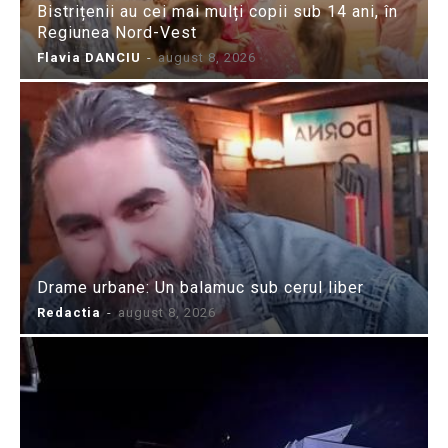
Bistrițenii au cei mai mulți copii sub 14 ani, în
Regiunea Nord-Vest
Flavia DANCIU
-
august 8, 2026
Drame urbane: Un balamuc sub cerul liber
Redactia
-
august 8, 2026