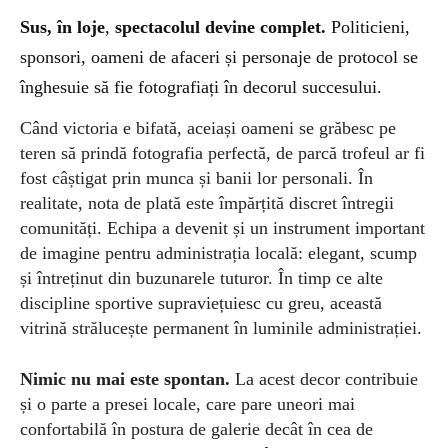
S
us, în loje
,
spectacolul devine complet.
Politicieni,
sponsori, oameni de afaceri și personaje de protocol se
înghesuie să fie fotografiați în decorul succesului.
Când victoria e bifată, aceiași oameni se grăbesc pe
teren să prindă fotografia perfectă, de parcă trofeul ar fi
fost câștigat prin munca și banii lor personali. În
realitate, nota de plată este împărțită discret întregii
comunități. Echipa a devenit și un instrument important
de imagine pentru administrația locală: elegant, scump
și întreținut din buzunarele tuturor. În timp ce alte
discipline sportive supraviețuiesc cu greu, această
vitrină strălucește permanent în luminile administrației.
Nimic nu mai
este spontan.
La acest decor contribuie
și o parte a p
resei
local
e
, care pare uneori mai
confortabilă în postura de galerie decât în cea de