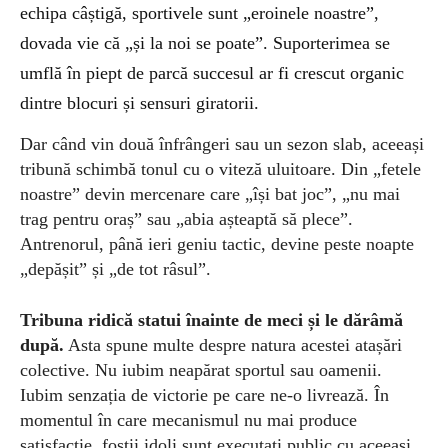
echipa câștigă, sportivele sunt „eroinele noastre”,
dovada vie că „și la noi se poate”. Suporterimea se
umflă în piept de parcă succesul ar fi crescut organic
dintre blocuri și sensuri giratorii.
Dar când vin două înfrângeri sau un sezon slab, aceeași
tribună schimbă tonul cu o viteză uluitoare. Din „fetele
noastre” devin mercenare care „își bat joc”, „nu mai
trag pentru oraș” sau „abia așteaptă să plece”.
Antrenorul, până ieri geniu tactic, devine peste noapte
„depășit” și „de tot râsul”.
Tribuna ridică
statui
înainte de meci
și le dărâmă
după
.
Asta spune multe despre natura acestei atașări
colective. Nu iubim neapărat sportul sau oamenii.
Iubim senzația de victorie pe care ne-o livrează. În
momentul în care mecanismul nu mai produce
satisfacție, foștii idoli sunt executați public cu aceeași