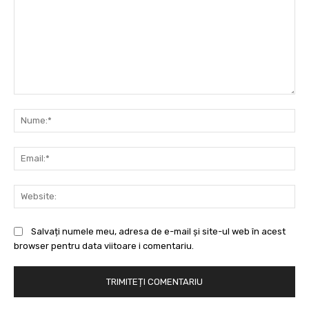
Comentariu:
Nu
Ema
Web
Salvați numele meu, adresa de e-mail și site-ul web în acest
browser pentru data viitoare i comentariu.