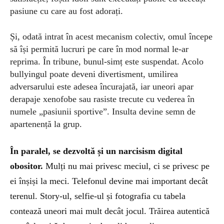
pasiune cu care au fost adorați.
Și, odată intrat în acest mecanism colectiv, omul începe
să își permită lucruri pe care în mod normal le-ar
reprima.
În tribune, bunul-simț este suspendat.
Acolo
bullyingul poate deveni divertisment, umilirea
adversarului este adesea încurajată, iar uneori apar
derapaje xenofobe sau rasiste trecute cu vederea în
numele „pasiunii sportive”. Insulta devine semn de
apartenență la grup.
În paralel
, se dezvoltă și un narcisism digital
obositor.
Mulți nu mai privesc meciul, ci se privesc pe
ei înșiși la meci. Telefonul devine mai important decât
terenul. Story-ul, selfie-ul și fotografia cu tabela
contează uneori mai mult decât jocul. Trăirea autentică