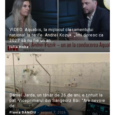
VIDEO: Aquabis, la mijlocul clasamentului
național la tarife. Andrei Kozuk: „Îmi doresc ca
2027 să nu fie un an...
Iulia Hoha
-
august 8, 2026
Daniel Jarda, un tânăr de 26 de ani, e țintuit la
pat. Viceprimarul din Sângeorz Băi: ”Are nevoie
de...
Flavia DANCIU
-
august 7, 2026