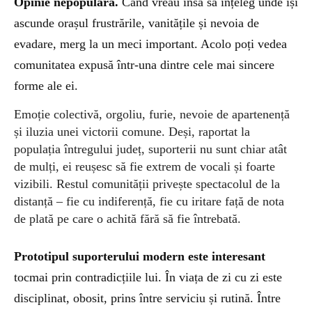
Opinie nepopulară.
Când vreau însă să înțeleg unde își
ascunde orașul frustrările, vanitățile și nevoia de
evadare, merg la un meci important. Acolo
poți vedea
comunitatea
expusă
într-una dintre cele mai sincere
forme ale ei.
Emoție colectivă, orgoliu, furie, nevoie de apartenență
și iluzia unei victorii comune. Deși, raportat la
populația întregului județ, suporterii nu sunt chiar atât
de mulți, ei reușesc să fie extrem de vocali și foarte
vizibili. Restul comunității privește spectacolul de la
distanță – fie cu indiferență, fie cu iritare față de nota
de plată pe care o achită fără să fie întrebată.
Prototipul
suporterului modern este interesant
tocmai prin contradicțiile lui. În viața de zi cu zi este
disciplinat, obosit, prins între serviciu și rutină. Între