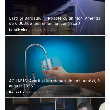
Bistrița Bârgăului – Noapte cu ghinion: Amendă
de 6.000 de lei, iar lemnul confiscat!
Iulia Hoha
-
august 8, 2026
AQUABIS: Avarii și întreruperi de apă, astăzi, 8
august 2026
Redactia
-
august 8, 2026