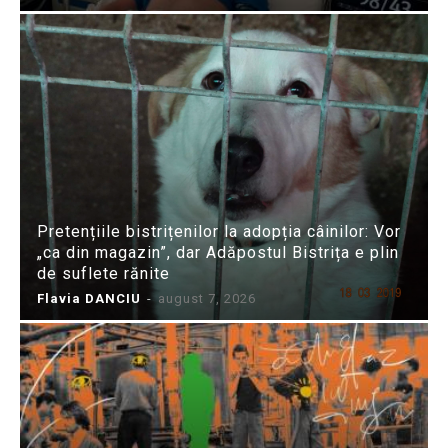
Pretențiile bistrițenilor la adopția câinilor: Vor
„ca din magazin”, dar Adăpostul Bistrița e plin
de suflete rănite
Flavia DANCIU
-
august 7, 2026