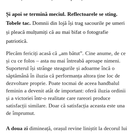
Și apoi
se termină meciul. Reflectoarele se sting.
Tobele tac.
Domnii din lojă își trag sacourile pe umeri
și pleacă mulțumiți că au mai bifat o fotografie
patriotică.
Plecăm fericiți acasă că „am bătut”. Cine anume, de ce
și cu ce folos – asta nu mai întreabă aproape nimeni.
Suporterul își strânge steagurile și adoarme încă o
săptămână în iluzia că performanța altora ține loc de
dezvoltare proprie. Poate
tocmai de aceea handbalul
feminin a devenit atât de important: oferă iluzia ordinii
și a victoriei într-o realitate care rareori produce
satisfacții similare. Doar că satisfacția aceasta este una
de împrumut.
A doua zi
dimineață, orașul revine liniștit la decorul lui