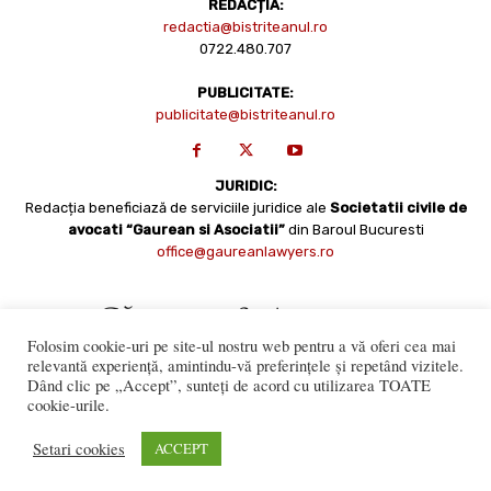
REDACȚIA:
redactia@bistriteanul.ro
0722.480.707
PUBLICITATE:
publicitate@bistriteanul.ro
JURIDIC:
Redacția beneficiază de serviciile juridice ale
Societatii civile de
avocati “Gaurean si Asociatii”
din Baroul Bucuresti
office@gaureanlawyers.ro
Folosim cookie-uri pe site-ul nostru web pentru a vă oferi cea mai
relevantă experiență, amintindu-vă preferințele și repetând vizitele.
Dând clic pe „Accept”, sunteți de acord cu utilizarea TOATE
cookie-urile.
Reproducerea totală sau parțială a materialelor este permisă
numai cu acordul expres al Bistriteanul.Ro. © Copyright 2008 -
Setari cookies
ACCEPT
2021 Bistrițeanul.ro
Made with ♥ by
201.ro