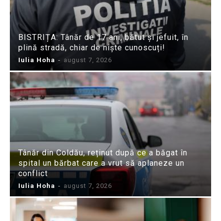
BISTRIȚA: Tânăr de 17 ani, bătut și jefuit, în
plină stradă, chiar de niște cunoscuți!
Iulia Hoha
-
august 7, 2026
Tânăr din Coldău, reținut după ce a băgat în
spital un bărbat care a vrut să aplaneze un
conflict
Iulia Hoha
-
august 7, 2026