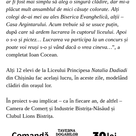
ar fi fost mai simplu să aleg o singură clădire, dar mi-a
plăcut mult ansamblul de mici căsuțe colorate. Alți
colegi de-ai mei au ales Biserica Evanghelică, alții –
Casa Argintarului. Acum trebuie să se usuce puțin,
după care să ardem lucrarea în cuptorul liceului. Apoi
o s-o și pictez… Lucrarea va participa la un concurs și
poate voi reuși s-o și vând dacă o vrea cineva…
”, a
completat Ioan Cocean.
Alți 12 elevi de la Liceului Principesa
Natalia Dadiadi
din Chișinău fac același lucru, în aceste zile, modelând
clădiri din orașul lor.
În proiect s-au implicat – ca în fiecare an, de altfel –
Camera de Comerț și Industrie Bistrița-Năsăud și
Clubul Lions Bistrița.