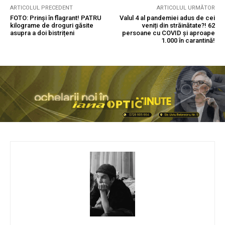
ARTICOLUL PRECEDENT
ARTICOLUL URMĂTOR
FOTO: Prinși în flagrant! PATRU
Valul 4 al pandemiei adus de cei
kilograme de droguri găsite
veniți din străinătate?! 62
asupra a doi bistrițeni
persoane cu COVID și aproape
1.000 în carantină!