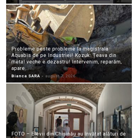
Probleme peste probleme la magistrala
Aquabis de pe Industriei! Kozuk: Țeava din
metal veche e dezastru! Intervenim, reparăm,
apare...
Bianca SARA
-
august 7, 2026
FOTO – Elevii din Chișinău au învățat alături de