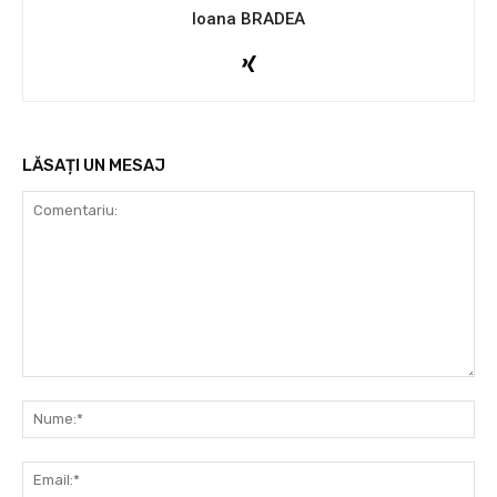
Ioana BRADEA
LĂSAȚI UN MESAJ
Comentariu:
Nu
Ema