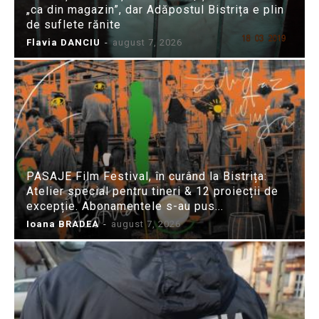
„ca din magazin”, dar Adăpostul Bistrița e plin
de suflete rănite
Flavia DANCIU
-
august 7, 2026
PASAJE Film Festival, în curând la Bistrița:
Atelier special pentru tineri & 12 proiecții de
excepție. Abonamentele s-au pus...
Ioana BRADEA
-
august 7, 2026