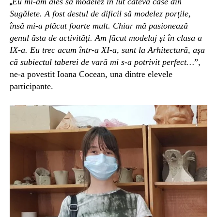
Eu mi-am ales să modelez în lut câteva case din
„
Sugălete. A fost destul de dificil să modelez porțile,
însă mi-a plăcut foarte mult. Chiar mă pasionează
genul ăsta de activități. Am făcut modelaj și în clasa a
IX-a. Eu trec acum într-a XI-a, sunt la Arhitectură, așa
că subiectul taberei de vară mi s-a potrivit perfect…
”,
ne-a povestit Ioana Cocean, una dintre elevele
participante.