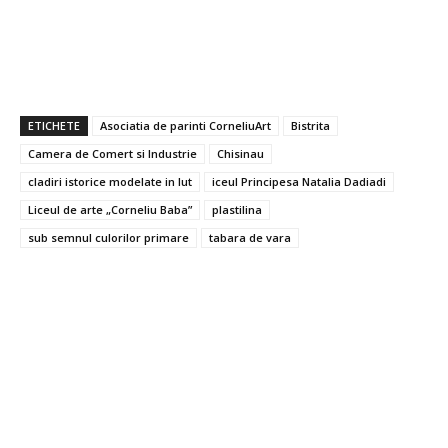
ETICHETE
Asociatia de parinti CorneliuArt
Bistrita
Camera de Comert si Industrie
Chisinau
cladiri istorice modelate in lut
iceul Principesa Natalia Dadiadi
Liceul de arte „Corneliu Baba”
plastilina
sub semnul culorilor primare
tabara de vara