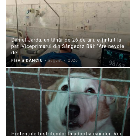
Daniel Jarda, un tânăr de 26 de ani, e țintuit la
pat. Viceprimarul din Sângeorz Băi: ”Are nevoie
de...
Flavia DANCIU
-
august 7, 2026
Pretențiile bistrițenilor la adopția câinilor: Vor