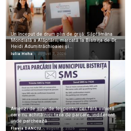
Un început de drum plin de grijă: Săptămâna
Mondială a Alăptării, marcată la Bistrița de Dr.
Heidi Adumitrăchioaiei și...
Iulia Hoha
-
august 7, 2026
Amenzi de sute de lei pentru cei fără vinietă
care nu achită nici taxa de parcare, indiferent
unde parchează
Flavia DANCIU
-
august 7, 2026