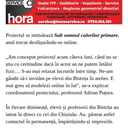
Proiectul se intitulează
Sub semnul culorilor primare
,
anul trecut desfășurându-se online.
„Am conceput proiectul acum câteva luni, când nu se
știa cu certitudine dacă în acest an ne putem întâlni
fizic… S-au mai relaxat lucrurile între timp. Ne-am
gândit să-i invităm pe elevii din Bistrița în atelier. E
mai greu să modelezi online în lut”, ne-a explicat
coordonatorul proiectului, profesorul Adrian Puțura.
În fiecare dimineață, elevii și profesorii din Bistrița au
intrat în direct cu cei din Chișinău. Au păstrat astfel
contactul în permanență, împărtășindu-și impresiile.