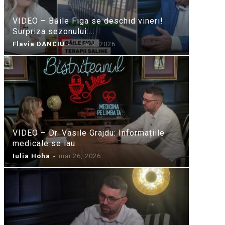
VIDEO – Băile Figa se deschid vineri!
Surpriza sezonului:...
Flavia DANCIU
-
iunie 9, 2026
VIDEO – Dr. Vasile Grajdu: Informațiile
medicale se iau...
Iulia Hoha
-
mai 26, 2026