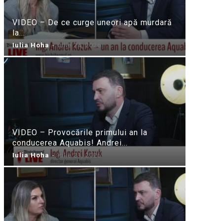
VIDEO – De ce curge uneori apă murdară
la...
Iulia Hoha
-
iulie 24, 2026
VIDEO – Provocările primului an la
conducerea Aquabis! Andrei...
Iulia Hoha
-
iulie 21, 2026