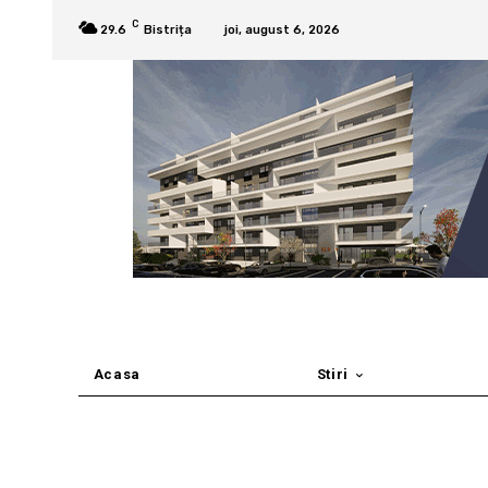
C
29.6
Bistrița
joi, august 6, 2026
Acasa
Stiri