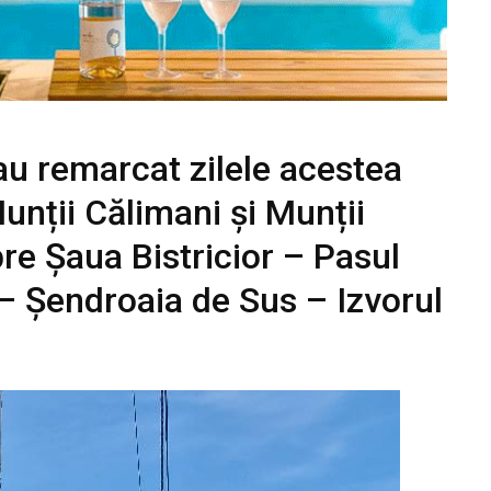
 au remarcat zilele acestea
unții Călimani și Munții
re Șaua Bistricior – Pasul
 – Șendroaia de Sus – Izvorul