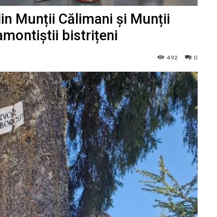
in Munții Călimani și Munții
montiștii bistrițeni
492
0