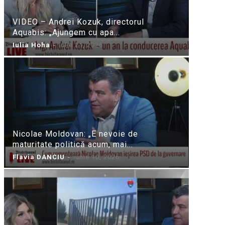
VIDEO – Andrei Kozuk, directorul
Aquabis: „Ajungem cu apa...
Iulia Hoha
-
iulie 21, 2026
Nicolae Moldovan: „E nevoie de
maturitate politică acum, mai...
Flavia DANCIU
-
iunie 10, 2026