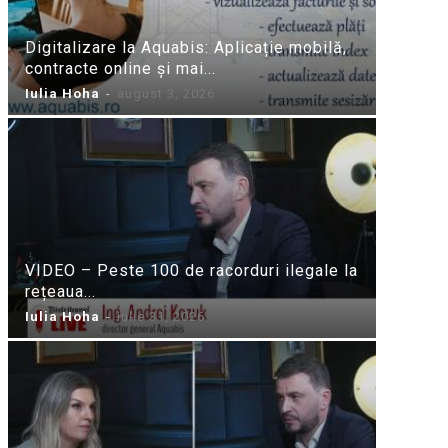
Digitalizare la Aquabis: Aplicație mobilă,
contracte online și mai...
Iulia Hoha
-
august 3, 2026
VIDEO – Peste 100 de racorduri ilegale la
rețeaua...
Iulia Hoha
-
iulie 31, 2026