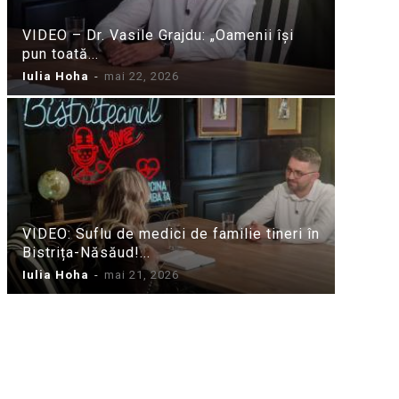
VIDEO – Dr. Vasile Grajdu: „Oamenii își
pun toată...
Iulia Hoha
-
mai 22, 2026
VIDEO: Suflu de medici de familie tineri în
Bistrița-Năsăud!...
Iulia Hoha
-
mai 21, 2026