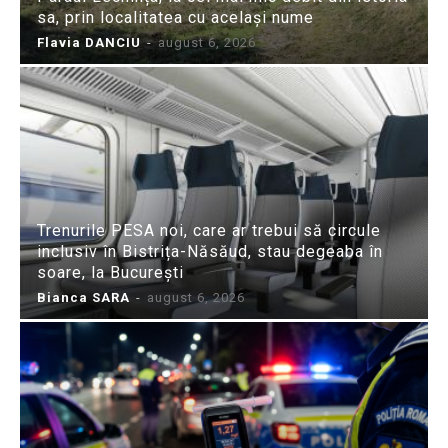
sa, prin localitatea cu același nume
Flavia DANCIU
-
august 6, 2026
Trenurile PESA noi, care ar trebui să circule
inclusiv în Bistrița-Năsăud, stau degeaba în
soare, la București
Bianca SARA
-
august 6, 2026