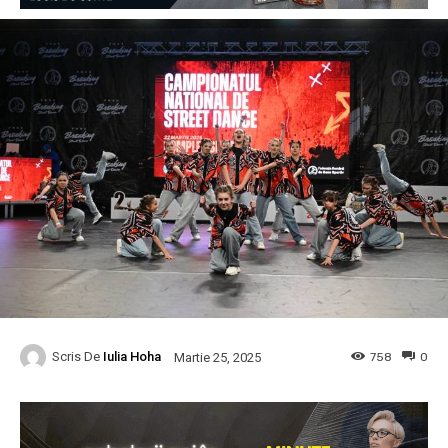
Scris De
Iulia Hoha
758
0
Martie 25, 2025