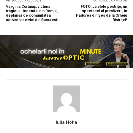
ARTICOLUL PRECEDENT
ARTICOLUL URMĂTOR
Verginia Curtuiuș, victima
FOTO: Lalelele pestrițe, un
tragicului incendiu din Romuli,
spectacol al primăverii, în
deplânsă de comunitatea
Pădurea din Șes de la Orheiu
activiștilor civici din București
Bistriței!
Iulia Hoha