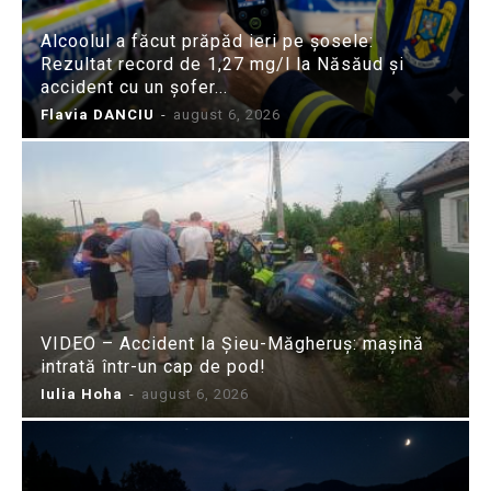
Alcoolul a făcut prăpăd ieri pe șosele:
Rezultat record de 1,27 mg/l la Năsăud și
accident cu un șofer...
Flavia DANCIU
-
august 6, 2026
VIDEO – Accident la Șieu-Măgheruș: mașină
intrată într-un cap de pod!
Iulia Hoha
-
august 6, 2026