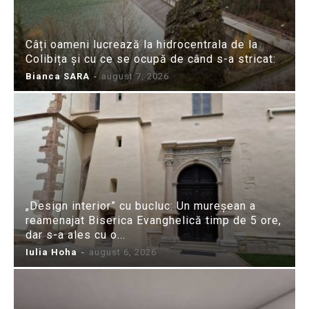
Câți oameni lucrează la hidrocentrala de la
Colibița și cu ce se ocupă de când s-a stricat:
Bianca SARA
-
august 7, 2026
„Design interior” cu bucluc: Un mureșean a
reamenajat Biserica Evanghelică timp de 5 ore,
dar s-a ales cu o...
Iulia Hoha
-
august 6, 2026