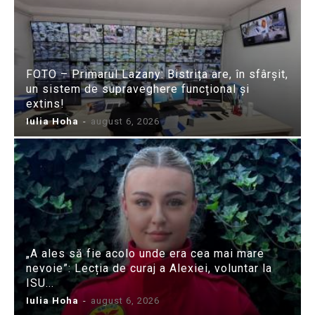
FOTO – Primarul Lazany: Bistrița are, în sfârșit,
un sistem de supraveghere funcțional și
extins!
Iulia Hoha
-
august 6, 2026
„A ales să fie acolo unde era cea mai mare
nevoie”: Lecția de curaj a Alexiei, voluntar la
ISU...
Iulia Hoha
-
august 6, 2026