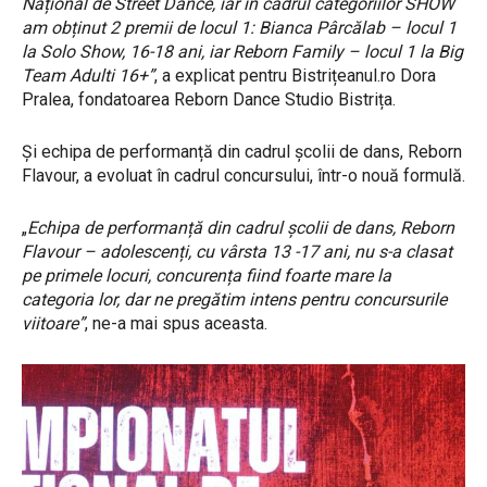
Național de Street Dance, iar în cadrul categoriilor SHOW
am obținut 2 premii de locul 1: Bianca Pârcălab – locul 1
la Solo Show, 16-18 ani, iar Reborn Family – locul 1 la Big
Team Adulti 16+”
, a explicat pentru Bistrițeanul.ro Dora
Pralea, fondatoarea Reborn Dance Studio Bistrița.
Și echipa de performanță din cadrul școlii de dans, Reborn
Flavour, a evoluat în cadrul concursului, într-o nouă formulă.
„
Echipa de performanță din cadrul școlii de dans, Reborn
Flavour – adolescenți, cu vârsta 13 -17 ani, nu s-a clasat
pe primele locuri, concurența fiind foarte mare la
categoria lor, dar ne pregătim intens pentru concursurile
viitoare”
, ne-a mai spus aceasta.