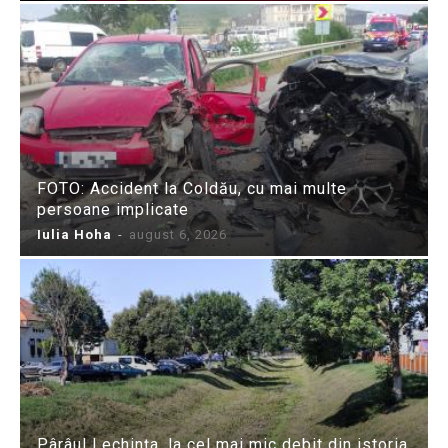
FOTO: Accident la Coldău, cu mai multe
persoane implicate
Iulia Hoha
-
august 6, 2026
Pârâul Lechința, la cel mai mic debit din istoria