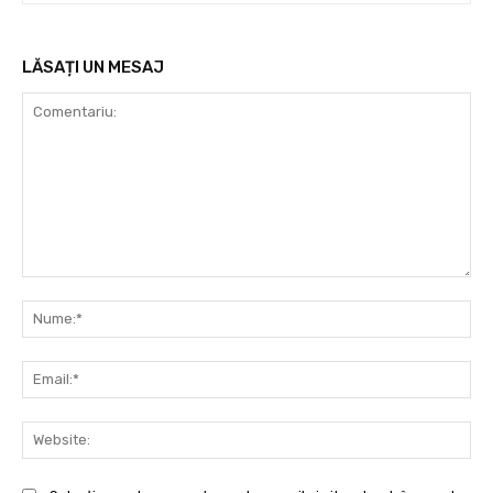
LĂSAȚI UN MESAJ
Comentariu:
Nu
Ema
Web