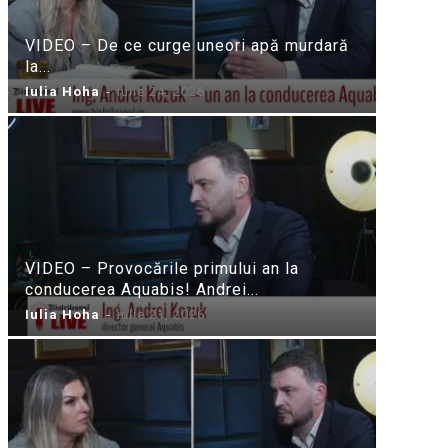
VIDEO – De ce curge uneori apă murdară
la...
Iulia Hoha
-
iulie 24, 2026
VIDEO – Provocările primului an la
conducerea Aquabis! Andrei...
Iulia Hoha
-
iulie 21, 2026