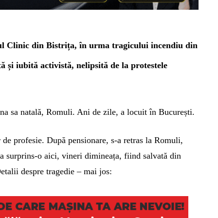
l Clinic din Bistrița, în urma tragicului incendiu din
ă și iubită activistă, nelipsită de la protestele
a sa natală, Romuli. Ani de zile, a locuit în București.
r de profesie. După pensionare, s-a retras la Romuli,
 surprins-o aici, vineri dimineața, fiind salvată din
etalii despre tragedie – mai jos: