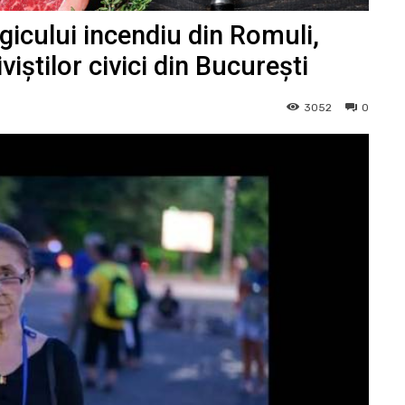
agicului incendiu din Romuli,
iștilor civici din București
3052
0