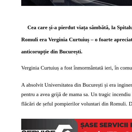
Cea care și-a pierdut
viața sâmbătă, la Spitalu
Romuli era
Verginia Curtuiuș –
o foarte apreciat
anticorupție din București.
Verginia Curtuiuș a fost înmormântată ieri, în comun
A absolvit Universitatea din București și era ingine
pentru a avea grijă de mama sa. Un tragic incendiu a
flăcări de șeful pompierilor voluntari din Romuli. D