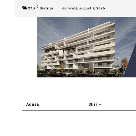
C
27.3
Bistrița
duminică, august 9, 2026
Acasa
Stiri