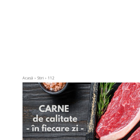
Acasă
Stiri
112