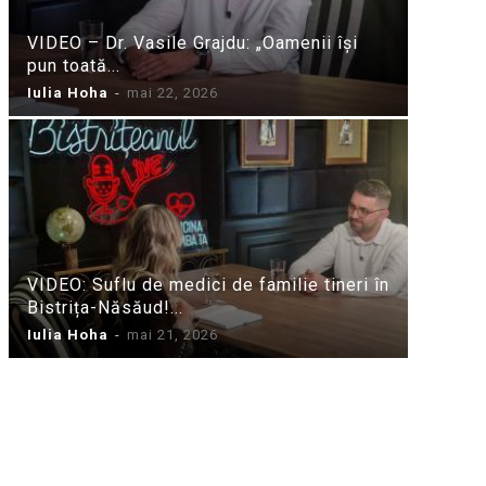
VIDEO – Dr. Vasile Grajdu: „Oamenii își
pun toată...
Iulia Hoha
-
mai 22, 2026
VIDEO: Suflu de medici de familie tineri în
Bistrița-Năsăud!...
Iulia Hoha
-
mai 21, 2026