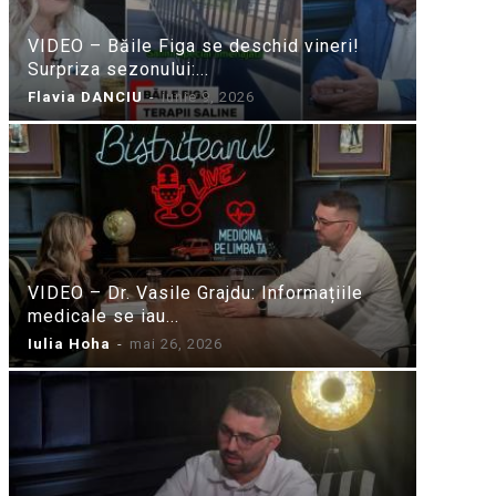
VIDEO – Băile Figa se deschid vineri!
Surpriza sezonului:...
Flavia DANCIU
-
iunie 9, 2026
VIDEO – Dr. Vasile Grajdu: Informațiile
medicale se iau...
Iulia Hoha
-
mai 26, 2026