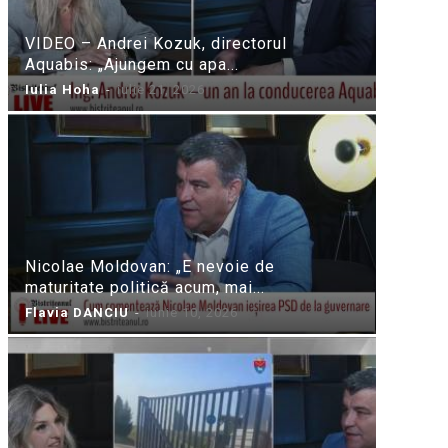
VIDEO – Andrei Kozuk, directorul
Aquabis: „Ajungem cu apa...
Iulia Hoha
-
iulie 21, 2026
Nicolae Moldovan: „E nevoie de
maturitate politică acum, mai...
Flavia DANCIU
-
iunie 10, 2026