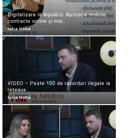
Digitalizare la Aquabis: Aplicație mobilă,
contracte online și mai...
Iulia Hoha
-
august 3, 2026
VIDEO – Peste 100 de racorduri ilegale la
rețeaua...
Iulia Hoha
-
iulie 31, 2026