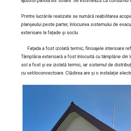
ajutorul panourilor solare. Se estimează că consumul 
Printre lucrările realizate se numără reabilitarea acope
planșeului peste parter, înlocuirea sistemului de evacua
exterioare la fațade și soclu.
Fațada a fost izolată termic, finisajele interioare ref
Tâmplăria exterioară a fost înlocuită cu tâmplărie din l
sol a fost și ea izolată termic, iar sistemul de distribu
cu vetiloconvectoare. Clădirea are și o instalație electr