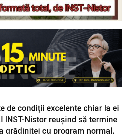
e de condiții excelente chiar la ei
cal INST-Nistor reușind să termine
ă a grădiniței cu program normal.