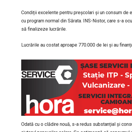
Condiții excelente pentru preșcolari și un consum de en
cu program normal din Sărata. INS-Nistor, care s-a ocup
să finalizeze lucrările.
Lucrările au costat aproape 770.000 de lei și au finanț
Odată cu o clădire nouă, s-a redus substanțial și cons