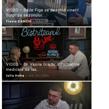
VIDEO – Băile Figa se deschid vineri!
Surpriza sezonului:...
Flavia DANCIU
-
iunie 9, 2026
VIDEO – Dr. Vasile Grajdu: Informațiile
medicale se iau...
Iulia Hoha
-
mai 26, 2026