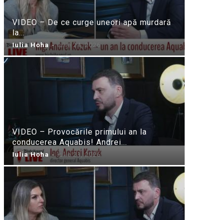
VIDEO – De ce curge uneori apă murdară
la...
Iulia Hoha
-
iulie 24, 2026
VIDEO – Provocările primului an la
conducerea Aquabis! Andrei...
Iulia Hoha
-
iulie 21, 2026