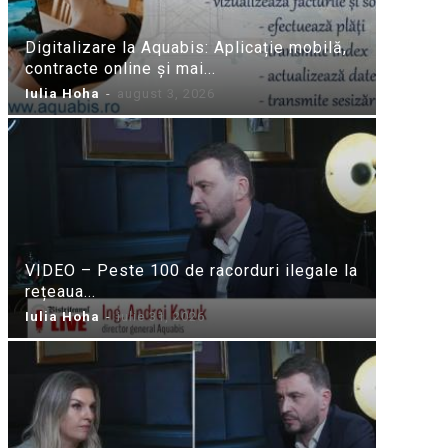
Digitalizare la Aquabis: Aplicație mobilă,
contracte online și mai...
Iulia Hoha
-
august 3, 2026
VIDEO – Peste 100 de racorduri ilegale la
rețeaua...
Iulia Hoha
-
iulie 31, 2026