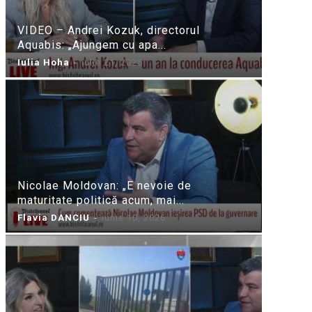
VIDEO – Andrei Kozuk, directorul
Aquabis: „Ajungem cu apa...
Iulia Hoha
-
iulie 21, 2026
Nicolae Moldovan: „E nevoie de
maturitate politică acum, mai...
Flavia DANCIU
-
iunie 10, 2026