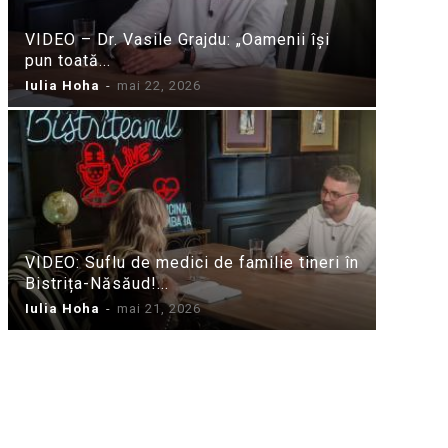
VIDEO – Dr. Vasile Grajdu: „Oamenii își
pun toată...
Iulia Hoha
-
mai 22, 2026
VIDEO: Suflu de medici de familie tineri în
Bistrița-Năsăud!...
Iulia Hoha
-
mai 21, 2026