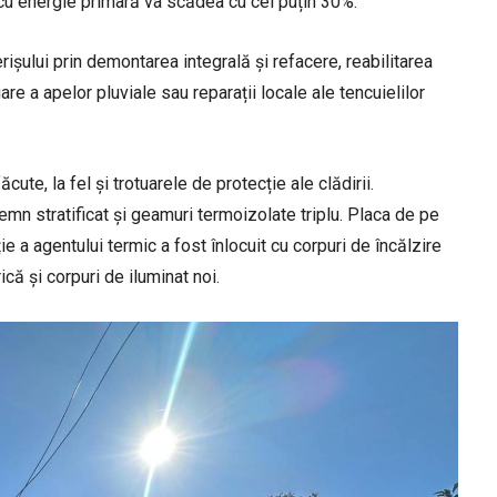
cu energie primară va scădea cu cel puțin 30%.
rișului prin demontarea integrală și refacere, reabilitarea
re a apelor pluviale sau reparații locale ale tencuielilor
ăcute, la fel și trotuarele de protecție ale clădirii.
emn stratificat și geamuri termoizolate triplu. Placa de pe
ție a agentului termic a fost înlocuit cu corpuri de încălzire
ică și corpuri de iluminat noi.