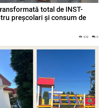
transformată total de INST-
ntru preșcolari și consum de
572
0