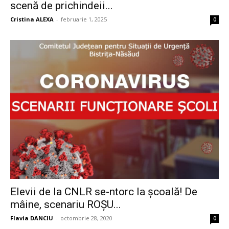
scenă de prichindeii...
Cristina ALEXA
-
februarie 1, 2025
0
Elevii de la CNLR se-ntorc la școală! De
mâine, scenariu ROȘU...
Flavia DANCIU
-
octombrie 28, 2020
0