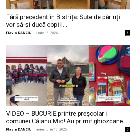
Fără precedent în Bistrița: Sute de părinți
vor să-și ducă copiii...
Flavia DANCIU
-
iunie 18, 2026
3
VIDEO – BUCURIE printre preșcolarii
comunei Căianu Mic! Au primit ghiozdane...
Flavia DANCIU
-
noiembrie 13, 2025
0