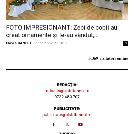
FOTO IMPRESIONANT: Zeci de copii au
creat ornamente și le-au vândut,...
Flavia DANCIU
-
decembrie 20, 2019
0
3.369 vizitatori online
REDACȚIA:
redactia@bistriteanul.ro
0722.480.707
PUBLICITATE:
publicitate@bistriteanul.ro