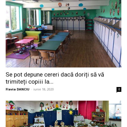
Se pot depune cereri dacă doriți să vă
trimiteți copiii la...
Flavia DANCIU
-
iunie 18, 2020
0