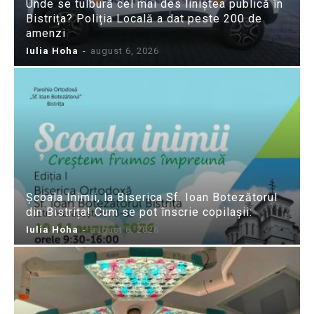
Unde se tulbură cel mai des liniștea publică în
Bistrița? Poliția Locală a dat peste 200 de
amenzi
Iulia Hoha
-
august 6, 2026
Școala Inimii, la Biserica Sf. Ioan Botezătorul
din Bistrița! Cum se pot înscrie copilașii:
Iulia Hoha
-
august 6, 2026