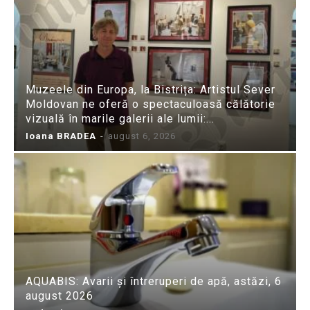
Muzeele din Europa, la Bistrița: Artistul Sever
Moldovan ne oferă o spectaculoasă călătorie
vizuală în marile galerii ale lumii:...
Ioana BRADEA
-
august 6, 2026
AQUABIS: Avarii și întreruperi de apă, astăzi, 6
august 2026