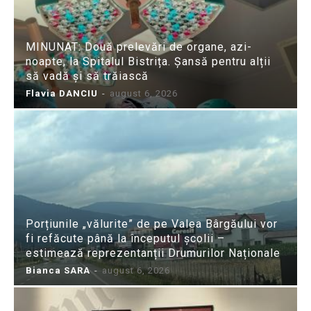
MINUNAT: Două prelevări de organe, azi-
noapte, la Spitalul Bistrița. Șansă pentru alții
să vadă și să trăiască
Flavia DANCIU
-
august 6, 2026
Porțiunile „vălurite” de pe Valea Bârgăului vor
fi refăcute până la începutul școlii –
estimează reprezentanții Drumurilor Naționale
Bianca SARA
-
august 6, 2026