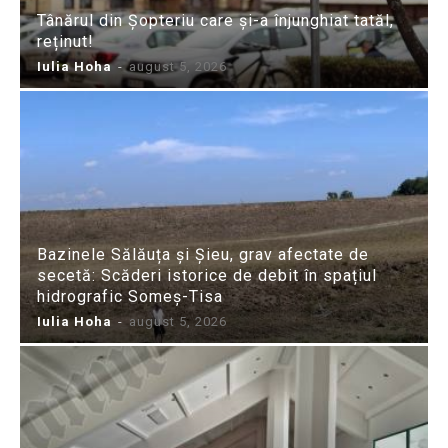
Tânărul din Șopteriu care și-a înjunghiat tatăl,
reținut!
Iulia Hoha
-
august 5, 2026
Bazinele Sălăuța și Șieu, grav afectate de
secetă: Scăderi istorice de debit în spațiul
hidrografic Someș-Tisa
Iulia Hoha
-
august 5, 2026