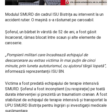
Modulul SMURD din cadrul ISU Bistrița au intervenit la un
accident rutier. O mașină s-a răsturnat pe carosabil.
Șoferul, un bărbat în vârstă de 52 de ani, a fost găsit
încarcerat, rămas blocat între scaun și alte elemente de
caroserie.
„Pompierii militari care încadrează echipajul de
descarcerare au extras victima în mai puțin de cinci
minute, prin luneta autoturismul, cu ajutorul tărgii lopată”
,
informează reprezentanții ISU BN.
Victima a fost predată echipajului de terapie intensivă
SMURD. Șoferul a fost inconștient (cu respirație) pe toată
durata intervenției și prezintă un traumatism cranian. A fost
stabilizat de echipajul de terapie intensivă și transportat la
UPU SMURD Bistrița pentru îngrijiri şi investigații medicale
suplimentare.