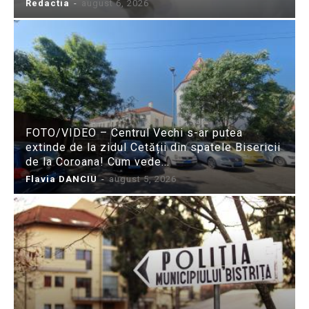
Redactia
-
august 6, 2026
FOTO/VIDEO – Centrul Vechi s-ar putea
extinde de la zidul Cetății din spatele Bisericii
de la Coroana! Cum vede...
Flavia DANCIU
-
august 5, 2026