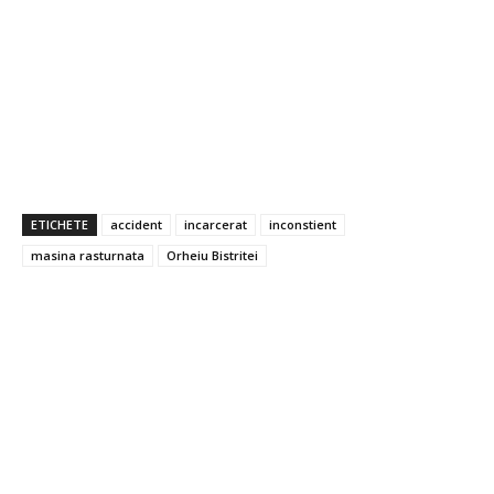
ETICHETE
accident
incarcerat
inconstient
masina rasturnata
Orheiu Bistritei