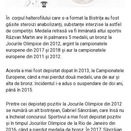
În corpul halterofilului care s-a format la Bistrița au fost
găsite steroizi anabolizanți, substanțe interzise la astfel
de competiții. Medalia retrasă va fi înmânată altui sportiv.
Răzvan Martin are în palmares 5 medalii, un bronz la
Jocurile Olimpice din 2012, argint la campionatele
europene din 2017 și 2018 și aur la campionatele
europene din 2011 și 2012.
Acesta a mai fost depistat dopat în 2013, la Campionatele
Europene, când a mai pierdut două medalii, una de aur și
alta de bronz. Incidentul i-a adus o suspendare de doi ani,
până în 2015.
Printre cei depistați pozitiv la Jocurile Olimpice din 2012
se numără un alt bistrițean, Gabriel Sâncrăian, care însă nu
a încheiat concursul. Sportivul a mai fost depistat pozitiv
și în timpul Jocurilor Olimpice de la Rio de Janeiro din
2016, când a pierdut medalia de bronz. În 2017, Sîncrăian