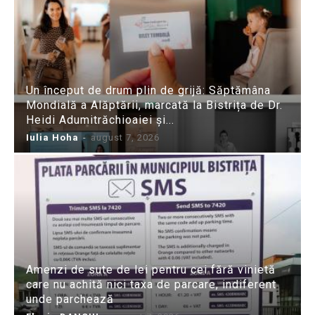
Un început de drum plin de grijă: Săptămâna
Mondială a Alăptării, marcată la Bistrița de Dr.
Heidi Adumitrăchioaiei și...
Iulia Hoha
-
august 7, 2026
Amenzi de sute de lei pentru cei fără vinietă
care nu achită nici taxa de parcare, indiferent
unde parchează