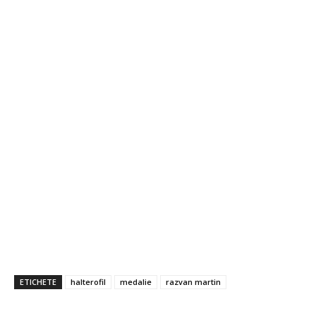
ETICHETE
halterofil
medalie
razvan martin