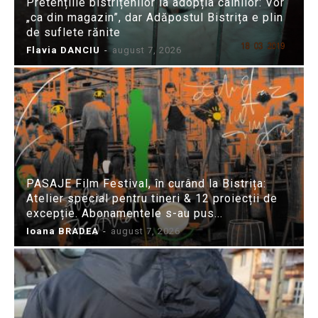
Pretențiile bistrițenilor la adopția câinilor: Vor
„ca din magazin”, dar Adăpostul Bistrița e plin
de suflete rănite
Flavia DANCIU
-
august 7, 2026
PASAJE Film Festival, în curând la Bistrița:
Atelier special pentru tineri & 12 proiecții de
excepție. Abonamentele s-au pus...
Ioana BRADEA
-
august 7, 2026