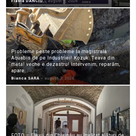
Flavia DANCIU
-
august 7, 2026
Probleme peste probleme la magistrala
Aquabis de pe Industriei! Kozuk: Țeava din
metal veche e dezastru! Intervenim, reparăm,
apare...
Bianca SARA
-
august 7, 2026
FOTO – Elevii din Chișinău au învățat alături de