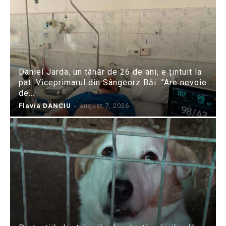
Daniel Jarda, un tânăr de 26 de ani, e țintuit la
pat. Viceprimarul din Sângeorz Băi: ”Are nevoie
de...
Flavia DANCIU
-
august 7, 2026