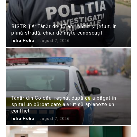
BISTRIȚA: Tânăr de 17 ani, bătut și jefuit, în
plină stradă, chiar de niște cunoscuți!
Iulia Hoha
-
august 7, 2026
Tânăr din Coldău, reținut după ce a băgat în
spital un bărbat care a vrut să aplaneze un
conflict
Iulia Hoha
-
august 7, 2026