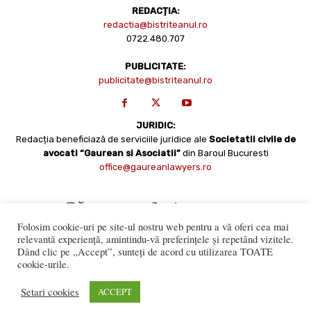
REDACȚIA:
redactia@bistriteanul.ro
0722.480.707
PUBLICITATE:
publicitate@bistriteanul.ro
JURIDIC:
Redacția beneficiază de serviciile juridice ale
Societatii civile de
avocati “Gaurean si Asociatii”
din Baroul Bucuresti
office@gaureanlawyers.ro
Folosim cookie-uri pe site-ul nostru web pentru a vă oferi cea mai
relevantă experiență, amintindu-vă preferințele și repetând vizitele.
Dând clic pe „Accept”, sunteți de acord cu utilizarea TOATE
cookie-urile.
Reproducerea totală sau parțială a materialelor este permisă
numai cu acordul expres al Bistriteanul.Ro. © Copyright 2008 -
Setari cookies
ACCEPT
2021 Bistrițeanul.ro
Made with ♥ by
201.ro