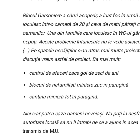
Blocul Garsoniere a cărui acoperiș a luat foc în urmă c
locuiesc într-o cameră de 20 și ceva de metri pătrați c
oamenilor. Una din familiie care locuiesc în WC-ul găr
nepoți. Aceste probleme întunecate nu le vede asisten
(…) Pe spatele necăjiților s-au atras mai multe proiecte
discuție vreun astfel de proiect. Ba mai mult:
centrul de afaceri zace gol de zeci de ani
blocuri de nefamiliști miniere zac în paragină
cantina minieră tot în paragină.
Aici s-ar putea caza oameni nevoiași. Nu poți la nesfâr
autoritate locală să nu îl întrebi de ce a ajuns în acea
transmis de M.U.