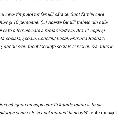
u ceva timp are tot familii sărace. Sunt familii care
hiar și 10 persoane. (…) Aceste familii trăiesc din mila
ii este o femeie care a rămas văduvă. Are 11 copii și
ța socială, școala, Consiliul Local, Primăria Rodna?!
, dar nu s-au făcut locuințe sociale și nici nu s-a adus în
șit să ignori un copil care îți întinde mâna și tu ca
 situație și nu este în acel moment la școală
”, este mesajul