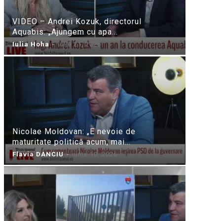
VIDEO – Andrei Kozuk, directorul
Aquabis: „Ajungem cu apa...
Iulia Hoha
-
iulie 21, 2026
Nicolae Moldovan: „E nevoie de
maturitate politică acum, mai...
Flavia DANCIU
-
iunie 10, 2026