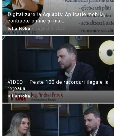
Digitalizare la Aquabis: Aplicație mobilă,
contracte online și mai...
Iulia Hoha
-
august 3, 2026
VIDEO – Peste 100 de racorduri ilegale la
rețeaua...
Iulia Hoha
-
iulie 31, 2026