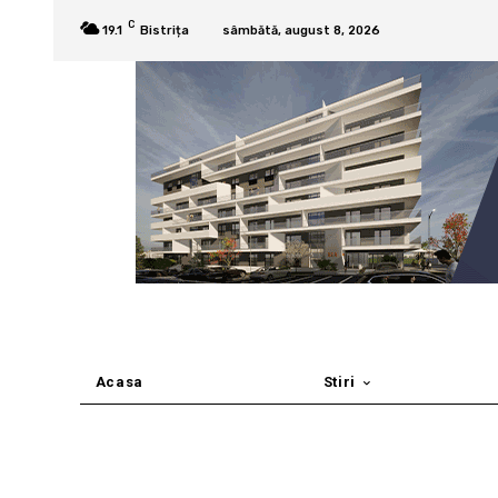
C
19.1
Bistrița
sâmbătă, august 8, 2026
Acasa
Stiri