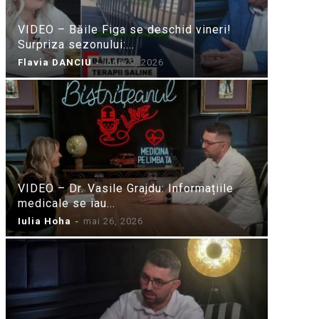
VIDEO – Băile Figa se deschid vineri!
Surpriza sezonului:...
Flavia DANCIU
-
iunie 9, 2026
VIDEO – Dr. Vasile Grajdu: Informațiile
medicale se iau...
Iulia Hoha
-
mai 26, 2026