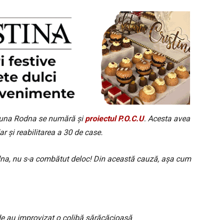
omuna Rodna se numără și
proiectul P.O.C.U
. Acesta avea
r și reabilitarea a 30 de case.
dna, nu s-a combătut deloc! Din această cauză, așa cum
nde au improvizat o colibă sărăcăcioasă