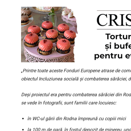
„
Printre toate aceste Fonduri Europene atrase de c
obiectul Incluziunea socială și combaterea sărăciei, da
Deși proiectul era pentru combaterea sărăciei din Ro
se vede în fotografii, sunt familii care locuiesc:
în WC-ul gării din Rodna împreună cu copiii mici
la 100 m de gară, în fostul depozit de minereu, u