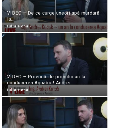
VIDEO – De ce curge uneori apă murdară
la...
Iulia Hoha
-
iulie 24, 2026
VIDEO – Provocările primului an la
conducerea Aquabis! Andrei...
Iulia Hoha
-
iulie 21, 2026