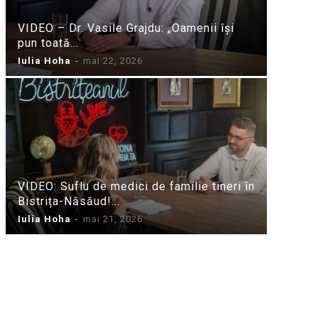
VIDEO – Dr. Vasile Grajdu: „Oamenii își
pun toată...
Iulia Hoha
-
mai 22, 2026
VIDEO: Suflu de medici de familie tineri în
Bistrița-Năsăud!...
Iulia Hoha
-
mai 21, 2026