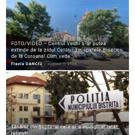
FOTO/VIDEO – Centrul Vechi s-ar putea
extinde de la zidul Cetății din spatele Bisericii
de la Coroana! Cum vede...
Flavia DANCIU
-
august 5, 2026
Tânărul din Șopteriu care și-a înjunghiat tatăl,
reținut!