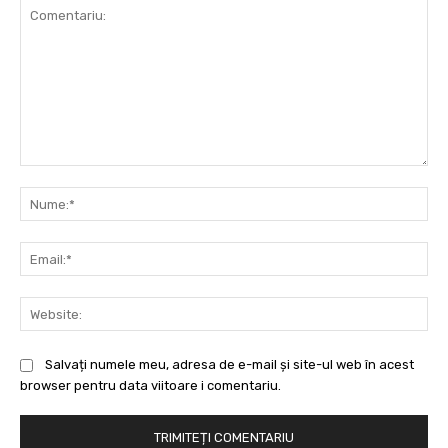
Comentariu:
Nu
Ema
Web
Salvați numele meu, adresa de e-mail și site-ul web în acest
browser pentru data viitoare i comentariu.