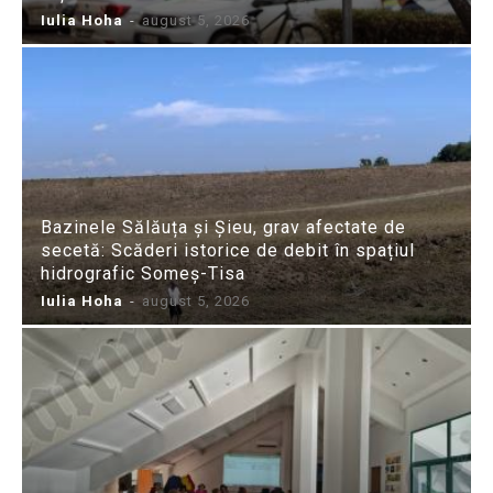
Iulia Hoha
-
august 5, 2026
Bazinele Sălăuța și Șieu, grav afectate de
secetă: Scăderi istorice de debit în spațiul
hidrografic Someș-Tisa
Iulia Hoha
-
august 5, 2026