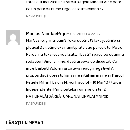
total. Si ii mai ziceti si Parcul Regele Mihai!!!! vi se pare
ca un parc cu nume regal asta inseamna??
RĂSPUNDEȚI
Marius NicolaePop
mai 9, 2022 La 22:58
Mai Vasile, și mai cum? Te-ai supărat? Ia-ți jucăriile și
pleacă! Dar, când s-a numit piața sau parculetul Petru
Rares, nu te-ai scandalizat…. ! Lasă în pace pe doamna
redactor! Vino la mine, dacă ai ceva de discutat! Ca
între barbati! Adu-mi și cateva reacții negative! A
propos dacă dorești, hai sa ne întâlnim mâine în Parcul
Regele Mihai I! La ora14, voi fi acolo! – 10 Mai 1877 Ziua
Independentei Principatelor romane unite! ZI
NAȚIONALĂ! SĂRBĂTOARE NATIONALA! MNPop
RĂSPUNDEȚI
LĂSAȚI UN MESAJ