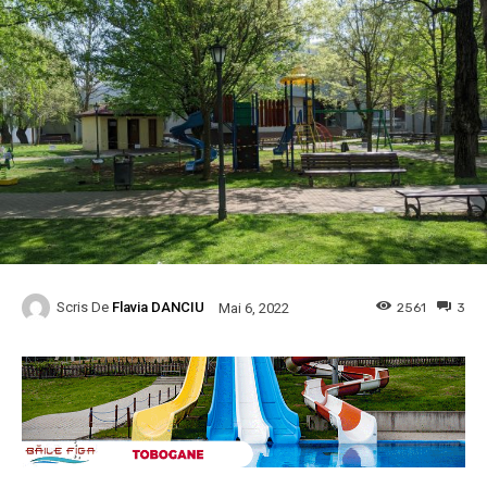
Scris De
Flavia DANCIU
2561
3
Mai 6, 2022