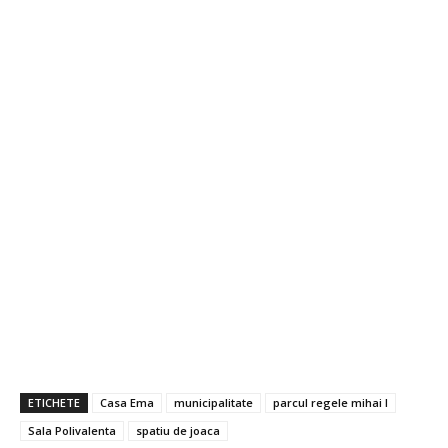
ETICHETE
Casa Ema
municipalitate
parcul regele mihai I
Sala Polivalenta
spatiu de joaca