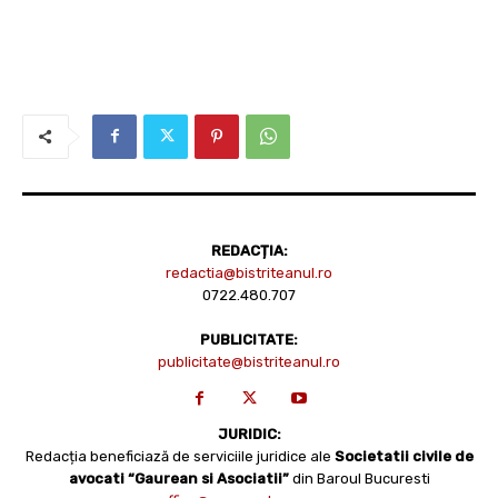
REDACȚIA:
redactia@bistriteanul.ro
0722.480.707
PUBLICITATE:
publicitate@bistriteanul.ro
JURIDIC:
Redacția beneficiază de serviciile juridice ale
Societatii civile de
avocati “Gaurean si Asociatii”
din Baroul Bucuresti