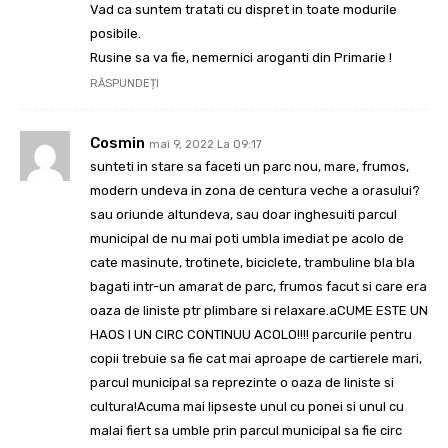
Vad ca suntem tratati cu dispret in toate modurile
posibile.
Rusine sa va fie, nemernici aroganti din Primarie !
RĂSPUNDEȚI
Cosmin
mai 9, 2022 La 09:17
sunteti in stare sa faceti un parc nou, mare, frumos,
modern undeva in zona de centura veche a orasului?
sau oriunde altundeva, sau doar inghesuiti parcul
municipal de nu mai poti umbla imediat pe acolo de
cate masinute, trotinete, biciclete, trambuline bla bla
bagati intr-un amarat de parc, frumos facut si care era
oaza de liniste ptr plimbare si relaxare.aCUME ESTE UN
HAOS I UN CIRC CONTINUU ACOLO!!!! parcurile pentru
copii trebuie sa fie cat mai aproape de cartierele mari,
parcul municipal sa reprezinte o oaza de liniste si
cultura!Acuma mai lipseste unul cu ponei si unul cu
malai fiert sa umble prin parcul municipal sa fie circ