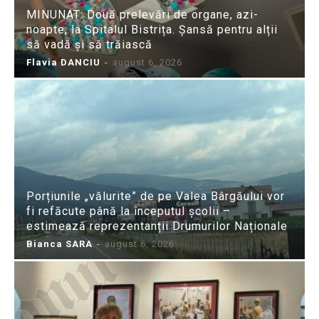
MINUNAT: Două prelevări de organe, azi-
noapte, la Spitalul Bistrița. Șansă pentru alții
să vadă și să trăiască
Flavia DANCIU
-
august 6, 2026
Porțiunile „vălurite” de pe Valea Bârgăului vor
fi refăcute până la începutul școlii –
estimează reprezentanții Drumurilor Naționale
Bianca SARA
-
august 6, 2026