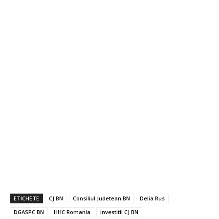
ETICHETE
CJ BN
Consiliul Judetean BN
Delia Rus
DGASPC BN
HHC Romania
investitii CJ BN