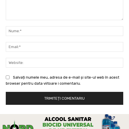
Comentariu:
Nu
Ema
Web
Salvați numele meu, adresa de e-mail și site-ul web în acest
browser pentru data viitoare i comentariu.