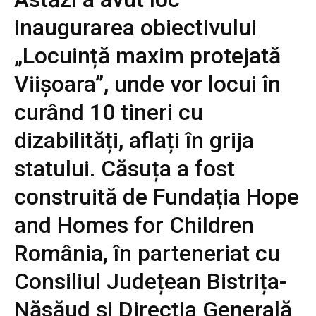
inaugurarea obiectivului
„Locuință maxim protejată
Viișoara”, unde vor locui în
curând 10 tineri cu
dizabilități, aflați în grija
statului. Căsuța a fost
construită de Fundația Hope
and Homes for Children
România, în parteneriat cu
Consiliul Județean Bistrița-
Năsăud și Direcția Generală