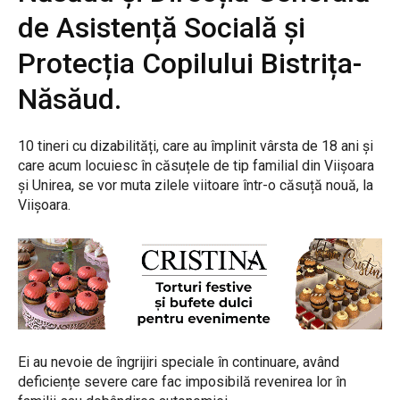
de Asistență Socială și
Protecția Copilului Bistrița-
Năsăud.
10 tineri cu dizabilități, care au împlinit vârsta de 18 ani și
care acum locuiesc în căsuțele de tip familial din Viișoara
și Unirea, se vor muta zilele viitoare într-o căsuță nouă, la
Viișoara.
Ei au nevoie de îngrijiri speciale în continuare, având
deficiențe severe care fac imposibilă revenirea lor în