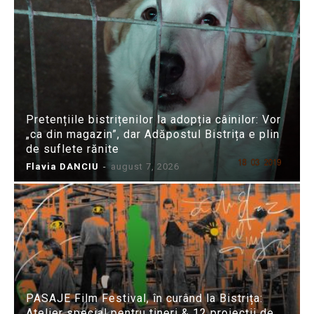
Pretențiile bistrițenilor la adopția câinilor: Vor
„ca din magazin”, dar Adăpostul Bistrița e plin
de suflete rănite
Flavia DANCIU
-
august 7, 2026
PASAJE Film Festival, în curând la Bistrița:
Atelier special pentru tineri & 12 proiecții de