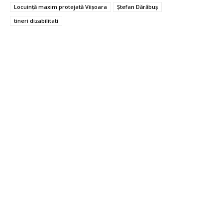
Locuință maxim protejată Viișoara
Ștefan Dărăbuș
tineri dizabilitati