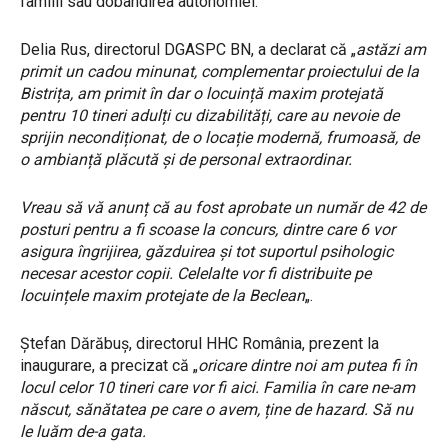
familii sau dobândirea autonomiei.
Delia Rus, directorul DGASPC BN, a declarat că „
astăzi am
primit un cadou minunat, complementar proiectului de la
Bistrița, am primit în dar o locuință maxim protejată
pentru 10 tineri adulți cu dizabilități, care au nevoie de
sprijin necondiționat, de o locație modernă, frumoasă, de
o ambianță plăcută și de personal extraordinar.
Vreau să vă anunț că au fost aprobate un număr de 42 de
posturi pentru a fi scoase la concurs, dintre care 6 vor
asigura îngrijirea, găzduirea și tot suportul psihologic
necesar acestor copii. Celelalte vor fi distribuite pe
locuințele maxim protejate de la Beclean
„.
Ștefan Dărăbuș, directorul HHC România, prezent la
inaugurare, a precizat că „
oricare dintre noi am putea fi în
locul celor 10 tineri care vor fi aici. Familia în care ne-am
născut, sănătatea pe care o avem, ține de hazard. Să nu
le luăm de-a gata.