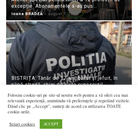
excepție. Abonamentele s-au pus...
Ioana BRADEA
-
august 7, 2026
BISTRIȚA: Tânăr de 17 ani, bătut și jefuit, în
plină stradă, chiar de niște cunoscuți!
Iulia Hoha
-
august 7, 2026
Folosim cookie-uri pe site-ul nostru web pentru a vă oferi cea mai
relevantă experiență, amintindu-vă preferințele și repetând vizitele.
Dând clic pe „Accept”, sunteți de acord cu utilizarea TOATE
cookie-urile.
Setari cookies
ACCEPT