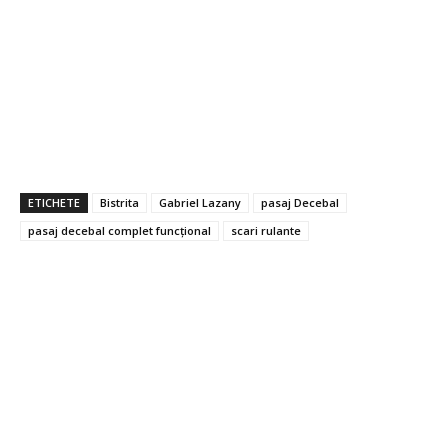
ETICHETE
Bistrita
Gabriel Lazany
pasaj Decebal
pasaj decebal complet funcțional
scari rulante