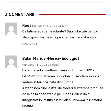
3 COMENTARII
Root
februarie 18, 2026 La 17:41
Ce latime au scarile rulante? Sau is facute pentru
slabi, grasii sa mearga pe scari sa mai slabeasca.
RĂSPUNDEȚI
Balan Marius -Horea- Ecologist
februarie 18, 2026 La 18:53
Personal aduc multumiri ambilor Primari TURC si
LAZANY pt finalzarea unui obiectiv modern asa cum
vedem in tari civilizate din Europa.
Astept inca cinci astfel de treceri subterane propuse
de mine la dezbaterile pe Bugetul din 2016 si
inregistrat in Petitia din 27 ian cu nr.6364 la Primaria
Bistrita.