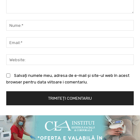
Comentariu:
Nu
Ema
Web
Salvați numele meu, adresa de e-mail și site-ul web în acest
browser pentru data viitoare i comentariu.