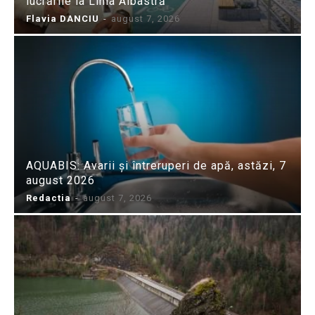
lucrările la Linia Albastră
Flavia DANCIU
-
august 7, 2026
AQUABIS: Avarii și întreruperi de apă, astăzi, 7
august 2026
Redactia
-
august 7, 2026