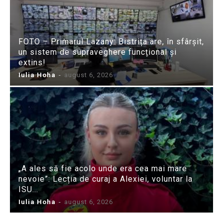
FOTO – Primarul Lazany: Bistrița are, în sfârșit,
un sistem de supraveghere funcțional și
extins!
Iulia Hoha
-
august 6, 2026
„A ales să fie acolo unde era cea mai mare
nevoie”: Lecția de curaj a Alexiei, voluntar la
ISU...
Iulia Hoha
-
august 6, 2026