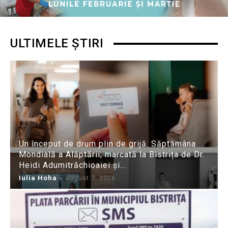
ULTIMELE ȘTIRI
Un început de drum plin de grijă: Săptămâna
Mondială a Alăptării, marcată la Bistrița de Dr.
Heidi Adumitrăchioaiei și...
Iulia Hoha
-
august 7, 2026