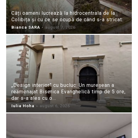
Câți oameni lucrează la hidrocentrala de la
Colibița și cu ce se ocupă de când s-a stricat:
Bianca SARA
-
august 7, 2026
„Design interior” cu bucluc: Un mureșean a
reamenajat Biserica Evanghelică timp de 5 ore,
dar s-a ales cu o...
Iulia Hoha
-
august 6, 2026