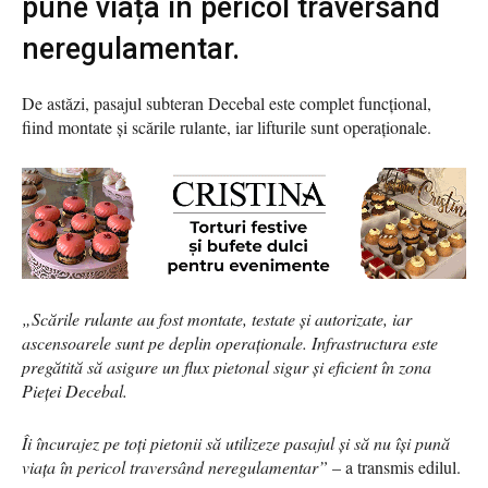
pune viața în pericol traversând
neregulamentar.
De astăzi, pasajul subteran Decebal este complet funcțional,
fiind montate și scările rulante, iar lifturile sunt operaționale.
„Scările rulante au fost montate, testate și autorizate, iar
ascensoarele sunt pe deplin operaționale. Infrastructura este
pregătită să asigure un flux pietonal sigur și eficient în zona
Pieței Decebal.
Îi încurajez pe toți pietonii să utilizeze pasajul și să nu își pună
viața în pericol traversând neregulamentar”
– a transmis edilul.