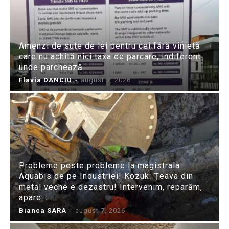
Amenzi de sute de lei pentru cei fără vinietă
care nu achită nici taxa de parcare, indiferent
unde parchează
Flavia DANCIU
-
august 7, 2026
Probleme peste probleme la magistrala
Aquabis de pe Industriei! Kozuk: Țeava din
metal veche e dezastru! Intervenim, reparăm,
apare...
Bianca SARA
-
august 7, 2026