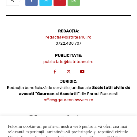
REDACȚIA:
redactia@bistriteanul.ro
0722.480.707
PUBLICITATE:
publicitate@bistriteanul.ro
JURIDIC:
Redacția beneficiază de serviciile juridice ale
Societatii civile de
avocati “Gaurean si Asociatii”
din Baroul Bucuresti
office@gaureanlawyers.ro
Folosim cookie-uri pe site-ul nostru web pentru a vă oferi cea mai
relevantă experiență, amintindu-vă preferințele și repetând vizitele.