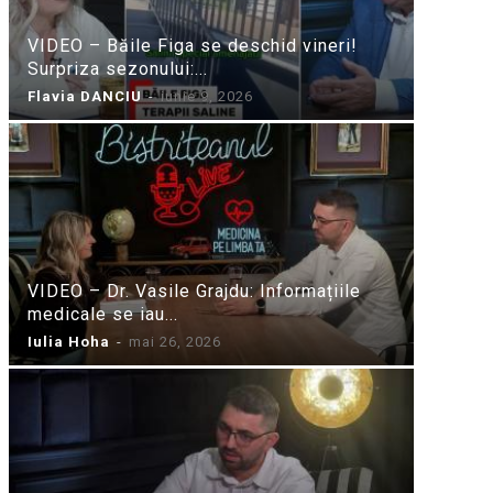
VIDEO – Băile Figa se deschid vineri!
Surpriza sezonului:...
Flavia DANCIU
-
iunie 9, 2026
VIDEO – Dr. Vasile Grajdu: Informațiile
medicale se iau...
Iulia Hoha
-
mai 26, 2026