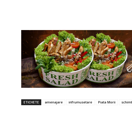
ETICHETE
amenajare
infrumusetare
Piata Morii
schim