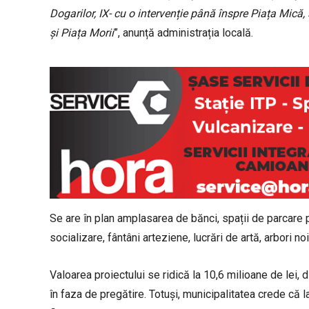
Dogarilor, IX- cu o intervenție până înspre Piața Mică
și Piața Morii
”, anunță administrația locală.
Se are în plan amplasarea de bănci, spații de parcare pe
socializare, fântâni arteziene, lucrări de artă, arbori noi
Valoarea proiectului se ridică la 10,6 milioane de lei, d
în faza de pregătire. Totuși, municipalitatea crede că 