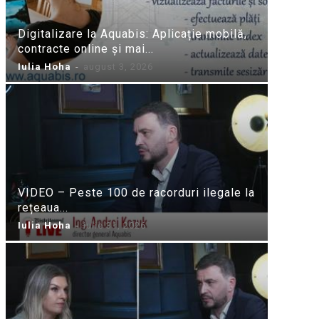
Digitalizare la Aquabis: Aplicație mobilă,
contracte online și mai...
Iulia Hoha
-
august 3, 2026
VIDEO – Peste 100 de racorduri ilegale la
rețeaua...
Iulia Hoha
-
iulie 31, 2026