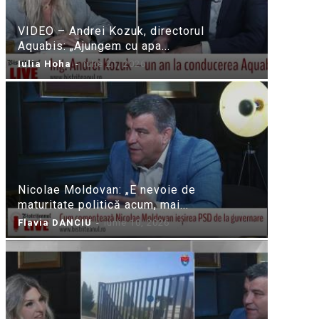
VIDEO – Andrei Kozuk, directorul
Aquabis: „Ajungem cu apa...
Iulia Hoha
-
iulie 21, 2026
Nicolae Moldovan: „E nevoie de
maturitate politică acum, mai...
Flavia DANCIU
-
iunie 10, 2026