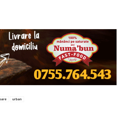
bare
urban