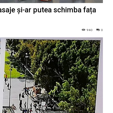
asaje și-ar putea schimba fața
940
0