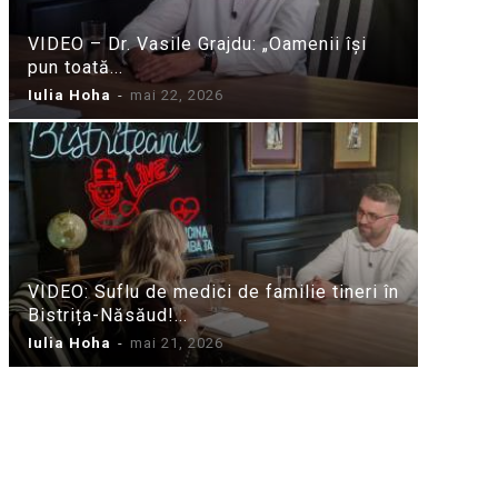
VIDEO – Dr. Vasile Grajdu: „Oamenii își
pun toată...
Iulia Hoha
-
mai 22, 2026
VIDEO: Suflu de medici de familie tineri în
Bistrița-Năsăud!...
Iulia Hoha
-
mai 21, 2026