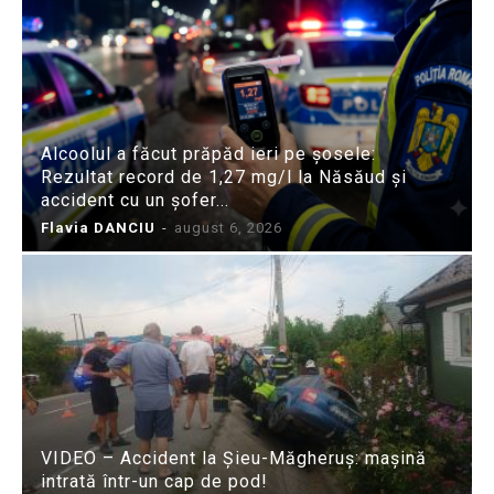
Alcoolul a făcut prăpăd ieri pe șosele:
Rezultat record de 1,27 mg/l la Năsăud și
accident cu un șofer...
Flavia DANCIU
-
august 6, 2026
VIDEO – Accident la Șieu-Măgheruș: mașină
intrată într-un cap de pod!