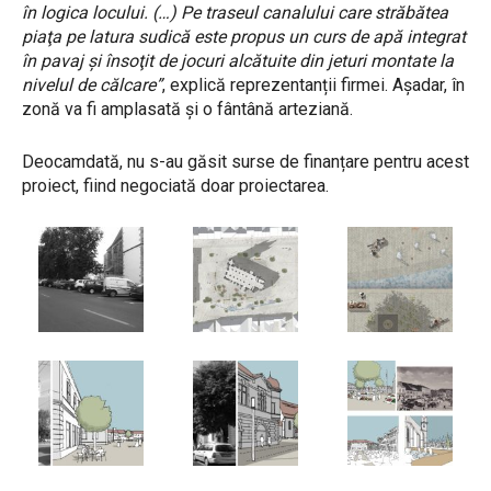
în logica locului. (…) Pe traseul canalului care străbătea
piaţa pe latura sudică este propus un curs de apă integrat
în pavaj şi însoţit de jocuri alcătuite din jeturi montate la
nivelul de călcare”
, explică reprezentanții firmei. Așadar, în
zonă va fi amplasată și o fântână arteziană.
Deocamdată, nu s-au găsit surse de finanțare pentru acest
proiect, fiind negociată doar proiectarea.