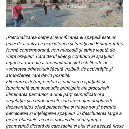
„Pietonalizarea pieţei şi reunificarea ei spaţială este un
prilej de a activa repere istorice şi tradiţii ale Bistriţei, într-o
formă contemporană, non-muzeală şi strîns legată de
viaţa oraşului. Caracterul liber şi continuu al spaţiului,
reţinerea formală a amenajărilor sînt echilibrate de
varietatea arhitecturii făcută vizibilă, de activităţile şi
atmosferele care devin posibile.
Eliberarea, defragmentarea, unificarea spaţială şi
funcţională sunt scopurile principale ale propunerii.
Eliminarea parcărilor, a unei părţi semnificative a
vegetaţiei şi a unor obiecte sau amenajări amplasate
dezavantajos oferă perspective şi trasee noi şi permite
perceperea şi înţelegerea spaţiului. În deschiderea largă a
pieţei, obiectele vechi şi noi ies din configuraţia
geometrică dictată de carosabile şi alei şi se aşează firesc