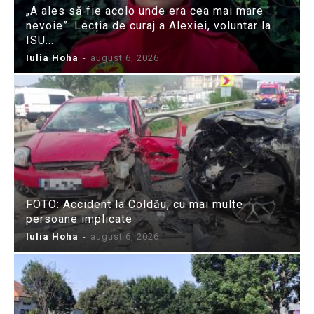
„A ales să fie acolo unde era cea mai mare
nevoie”: Lecția de curaj a Alexiei, voluntar la
ISU...
Iulia Hoha
-
august 6, 2026
FOTO: Accident la Coldău, cu mai multe
persoane implicate
Iulia Hoha
-
august 6, 2026