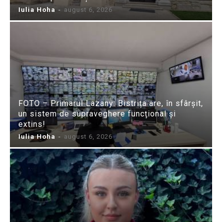
Iulia Hoha
-
august 6, 2026
FOTO – Primarul Lazany: Bistrița are, în sfârșit,
un sistem de supraveghere funcțional și
extins!
Iulia Hoha
-
august 6, 2026