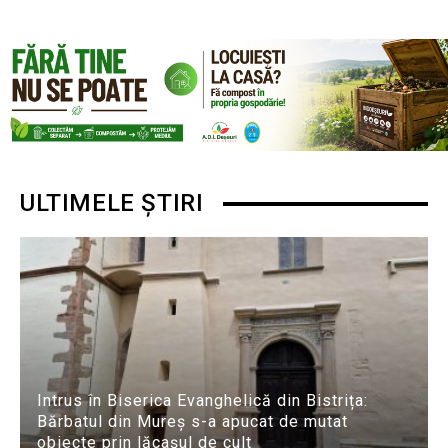
ULTIMELE ȘTIRI
Intrus în Biserica Evanghelică din Bistrița:
Bărbatul din Mureș s-a apucat de mutat
obiecte prin lăcașul de cult