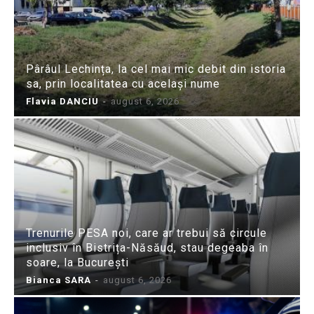
Pârâul Lechința, la cel mai mic debit din istoria
sa, prin localitatea cu același nume
Flavia DANCIU
-
august 6, 2026
Trenurile PESA noi, care ar trebui să circule
inclusiv în Bistrița-Năsăud, stau degeaba în
soare, la București
Bianca SARA
-
august 6, 2026