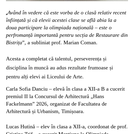
A
vând în vedere că este vorba de o clasă relativ recent
„
înființată și că elevii acestei clase se află abia la a
doua participare la olimpiada națională – este o
perfromanță importantă pentru secția de Restaurare din
Bistrița
”, a subliniat prof. Marian Coman.
Acesta a completat că t
alent
ul
, perseverenț
a
și
disciplin
a în muncă au adus rezultate frumoase și
pentru alți elevi ai Liceului de Arte.
Carla Sofia
Danciu – elevă în clasa a XII-a B a cucerit
premiul II
la Concursul de Arhitectură
„
Hans
Fackelmann
”
2026,
organizat de
Facultatea de
Arhitectură și Urbanism, Timișoara.
Lucas Hutină – elev în clasa a XII-a,
coordo
nat d
e prof.
Cristina
Trif – a cucerit
M
ențiune
la Olimpiada