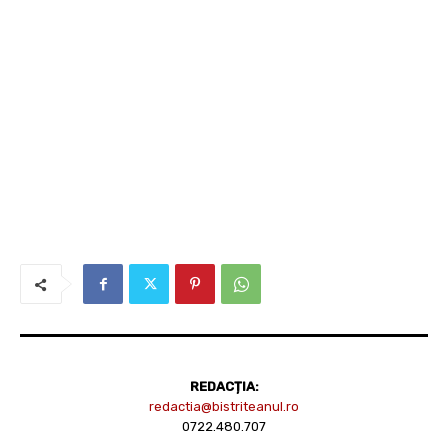
REDACȚIA:
redactia@bistriteanul.ro
0722.480.707