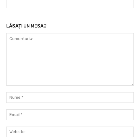
LĂSAȚI UN MESAJ
Comentariu:
Nu
Ema
Web