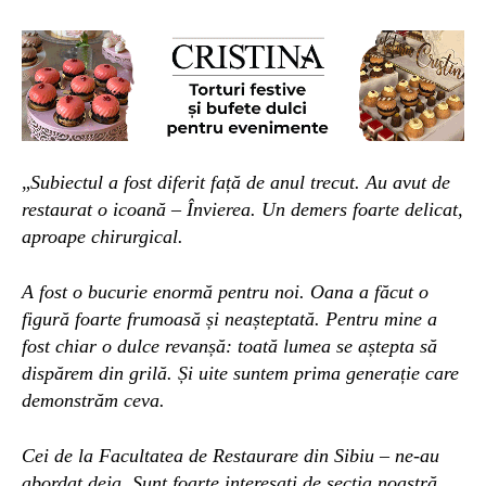
„
Subiectul a fost diferit față de anul trecut. Au avut de
restaurat o icoană – Învierea. Un demers
foarte delicat,
aproape chirurgical.
A fost o bucurie enormă pentru noi. Oana a făcut o
figură foarte frumoasă și neașteptată. Pentru mine a
fost chiar o dulce revanșă: toată lumea se aștepta să
dispărem din grilă. Și uite
suntem prima generație care
demonstrăm ceva.
Cei de la Facultatea de Restaurare din Sibiu – ne-au
abordat deja. Sunt foarte interesați de secția noastră.