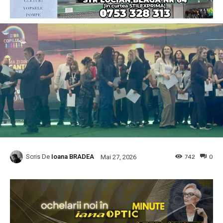
Scris De
Ioana BRADEA
742
0
Mai 27, 2026