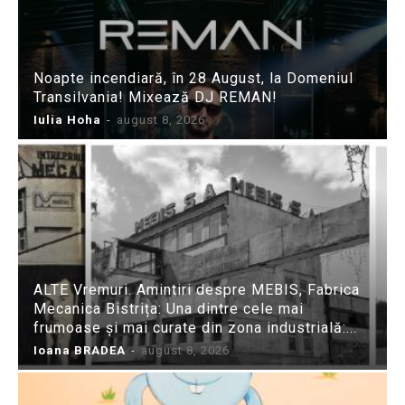
Noapte incendiară, în 28 August, la Domeniul
Transilvania! Mixează DJ REMAN!
Iulia Hoha
-
august 8, 2026
ALTE Vremuri. Amintiri despre MEBIS, Fabrica
Mecanica Bistrița: Una dintre cele mai
frumoase și mai curate din zona industrială:...
Ioana BRADEA
-
august 8, 2026