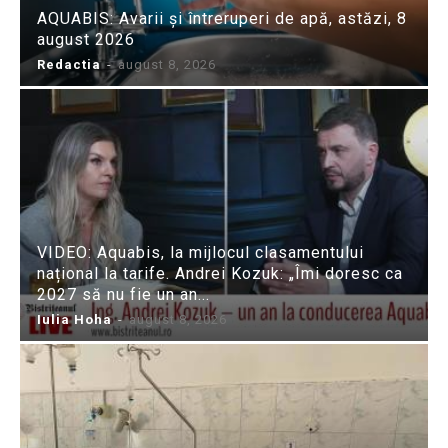
AQUABIS: Avarii și întreruperi de apă, astăzi, 8
august 2026
Redactia
-
august 8, 2026
VIDEO: Aquabis, la mijlocul clasamentului
național la tarife. Andrei Kozuk: „Îmi doresc ca
2027 să nu fie un an...
Iulia Hoha
-
august 8, 2026