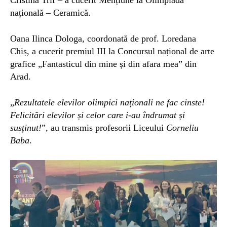
națională – Ceramică.
Oana Ilinca Dologa, coordonată de prof. Loredana
Chiș, a cucerit premiul III la Concursul național de arte
grafice „Fantasticul din mine și din afara mea” din
Arad.
„
Rezultatele elevilor olimpici naționali ne fac cinste!
Felicitări elevilor
și celor c
ar
e i-au îndrumat
și
susținut!
”, au transmis profesorii Liceului
Corneliu
Baba
.