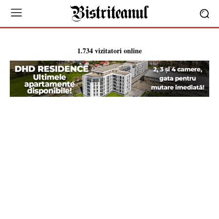
1.734 vizitatori online