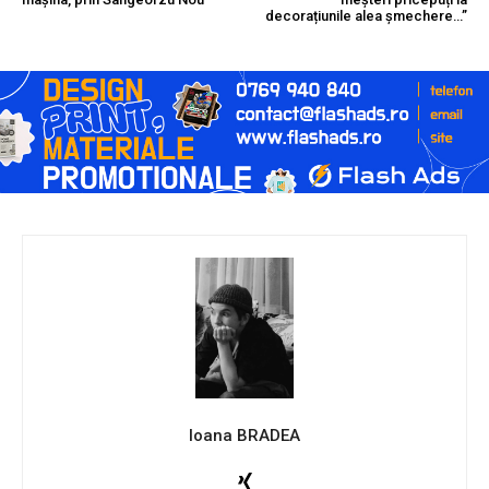
decorațiunile alea șmechere…”
Ioana BRADEA