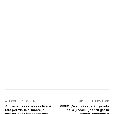
ARTICOLUL PRECEDENT
ARTICOLUL URMĂTOR
Aproape de comă alcoolică și
VIDEO: „Vrem să reparăm poarta
fără permis, la plimbare, cu
de la Șincai 30, dar nu găsim
mașina, prin Sângeorzu Nou
meșteri pricepuți la