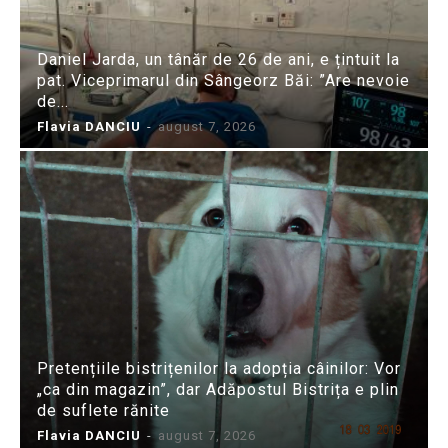
Daniel Jarda, un tânăr de 26 de ani, e țintuit la
pat. Viceprimarul din Sângeorz Băi: ”Are nevoie
de...
Flavia DANCIU
-
august 7, 2026
Pretențiile bistrițenilor la adopția câinilor: Vor
„ca din magazin”, dar Adăpostul Bistrița e plin
de suflete rănite
Flavia DANCIU
-
august 7, 2026