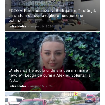
FOTO – Primarul Lazany: Bistrița are, în sfârșit,
un sistem de supraveghere funcțional și
extins!
Iulia Hoha
-
august 6, 2026
„A ales să fie acolo unde era cea mai mare
nevoie”: Lecția de curaj a Alexiei, voluntar la
ISU...
Iulia Hoha
-
august 6, 2026