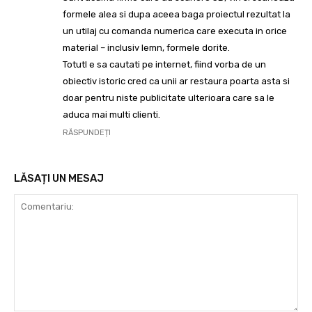
formele alea si dupa aceea baga proiectul rezultat la
un utilaj cu comanda numerica care executa in orice
material – inclusiv lemn, formele dorite.
Totutl e sa cautati pe internet, fiind vorba de un
obiectiv istoric cred ca unii ar restaura poarta asta si
doar pentru niste publicitate ulterioara care sa le
aduca mai multi clienti.
RĂSPUNDEȚI
LĂSAȚI UN MESAJ