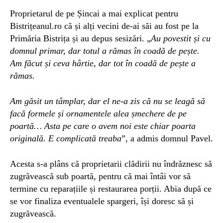
Proprietarul de pe Șincai a mai explicat pentru
Bistrițeanul.ro că și alți vecini de-ai săi au fost pe la
Primăria Bistrița și au depus sesizări. „
Au povestit și cu
domnul primar, dar totul a rămas în coadă de pește.
Am făcut și ceva hârtie, dar tot în coadă de pește a
rămas.
Am găsit un tâmplar, dar el ne-a zis că nu se leagă să
facă formele și ornamentele alea șmechere de pe
poartă…
Asta pe care o avem noi este chiar poarta
originală.
E complicată treaba
”, a admis domnul Pavel.
Acesta s-a plâns că proprietarii clădirii nu îndrăznesc să
zugrăvească sub poartă, pentru că mai întâi vor să
termine cu reparațiile și restaurarea porții. Abia după ce
se vor finaliza eventualele spargeri, își doresc să și
zugrăvească.