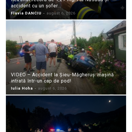
accident cu un șofer...
Flavia DANCIU
-
august 6, 2026
VIDEO – Accident la Șieu-Măgheruș: mașină
intrată într-un cap de pod!
Iulia Hoha
-
august 6, 2026