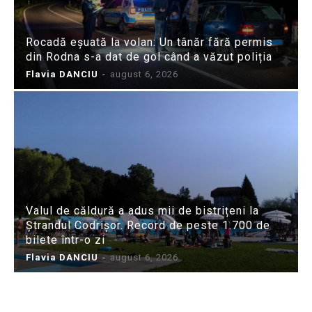
Rocadă eșuată la volan: Un tânăr fără permis
din Rodna s-a dat de gol când a văzut poliția
Flavia DANCIU
-
august 6, 2026
Valul de căldură a adus mii de bistrițeni la
Ștrandul Codrișor. Record de peste 1.700 de
bilete într-o zi
Flavia DANCIU
-
august 6, 2026