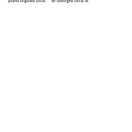
poarta originala Sincai
str Gheorghe Sincai 30