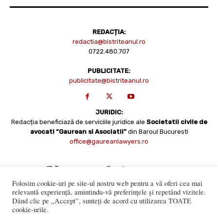
REDACȚIA:
redactia@bistriteanul.ro
0722.480.707
PUBLICITATE:
publicitate@bistriteanul.ro
JURIDIC:
Redacția beneficiază de serviciile juridice ale
Societatii civile de
avocati “Gaurean si Asociatii”
din Baroul Bucuresti
office@gaureanlawyers.ro
Folosim cookie-uri pe site-ul nostru web pentru a vă oferi cea mai
relevantă experiență, amintindu-vă preferințele și repetând vizitele.
Dând clic pe „Accept”, sunteți de acord cu utilizarea TOATE
cookie-urile.