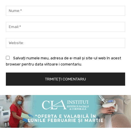
Comentariu:
Nu
Ema
Web
Salvați numele meu, adresa de e-mail și site-ul web în acest
browser pentru data viitoare i comentariu.