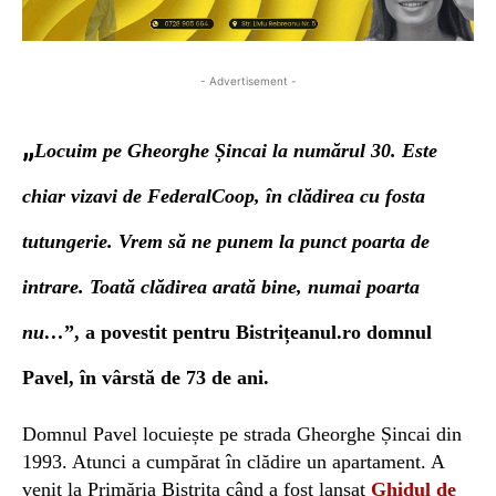
- Advertisement -
„
Locui
m
pe Gheorghe Șincai la numărul 30. Este
chiar vizavi de FederalCoop,
în clădirea cu fosta
tutungerie. Vrem să ne punem la punct poarta de
intrare.
Toată clădirea arată bine, numai poarta
nu
…
”, a povestit pentru Bistrițeanul.ro domnul
Pavel, în vârstă de 73 de ani.
Domnul Pavel locuiește pe strada Gheorghe Șincai din
1993. Atunci a cumpărat în clădire un apartament. A
venit la Primăria Bistrița când a fost lansat
Ghidul de