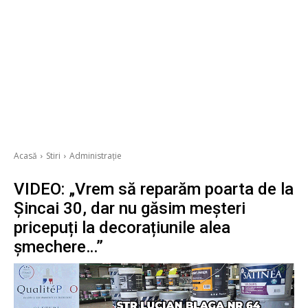
Acasă
Stiri
Administrație
VIDEO: „Vrem să reparăm poarta de la
Șincai 30, dar nu găsim meșteri
pricepuți la decorațiunile alea
șmechere…”