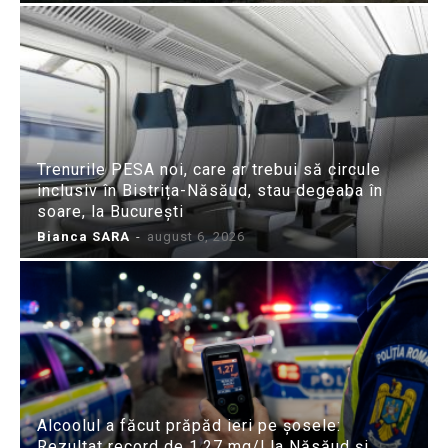
Trenurile PESA noi, care ar trebui să circule
inclusiv în Bistrița-Năsăud, stau degeaba în
soare, la București
Bianca SARA
-
august 6, 2026
Alcoolul a făcut prăpăd ieri pe șosele:
Rezultat record de 1,27 mg/l la Năsăud și