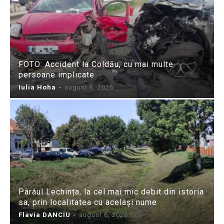
FOTO: Accident la Coldău, cu mai multe
persoane implicate
Iulia Hoha
-
august 6, 2026
Pârâul Lechința, la cel mai mic debit din istoria
sa, prin localitatea cu același nume
Flavia DANCIU
-
august 6, 2026