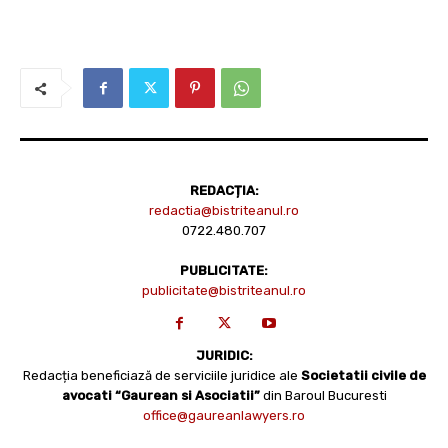
REDACȚIA:
redactia@bistriteanul.ro
0722.480.707
PUBLICITATE:
publicitate@bistriteanul.ro
JURIDIC:
Redacția beneficiază de serviciile juridice ale
Societatii civile de
avocati “Gaurean si Asociatii”
din Baroul Bucuresti
office@gaureanlawyers.ro