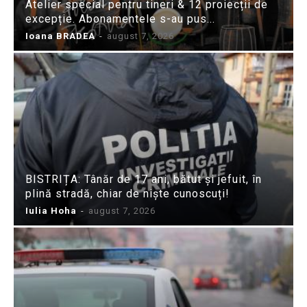
Atelier special pentru tineri & 12 proiecții de
excepție. Abonamentele s-au pus...
Ioana BRADEA
-
august 7, 2026
BISTRIȚA: Tânăr de 17 ani, bătut și jefuit, în
plină stradă, chiar de niște cunoscuți!
Iulia Hoha
-
august 7, 2026