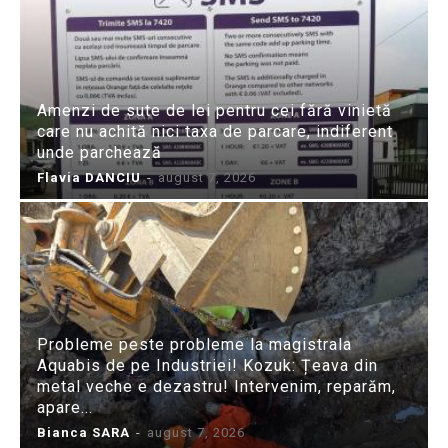
Amenzi de sute de lei pentru cei fără vinietă
care nu achită nici taxa de parcare, indiferent
unde parchează
Flavia DANCIU
-
august 7, 2026
Probleme peste probleme la magistrala
Aquabis de pe Industriei! Kozuk: Țeava din
metal veche e dezastru! Intervenim, reparăm,
apare...
Bianca SARA
-
august 7, 2026