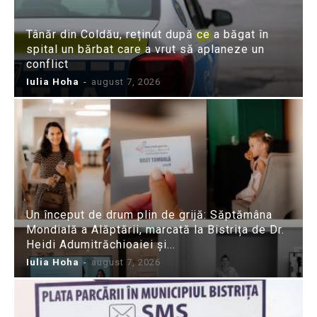
Tânăr din Coldău, reținut după ce a băgat în
spital un bărbat care a vrut să aplaneze un
conflict
Iulia Hoha
-
august 7, 2026
Un început de drum plin de grijă: Săptămâna
Mondială a Alăptării, marcată la Bistrița de Dr.
Heidi Adumitrăchioaiei și...
Iulia Hoha
-
august 7, 2026