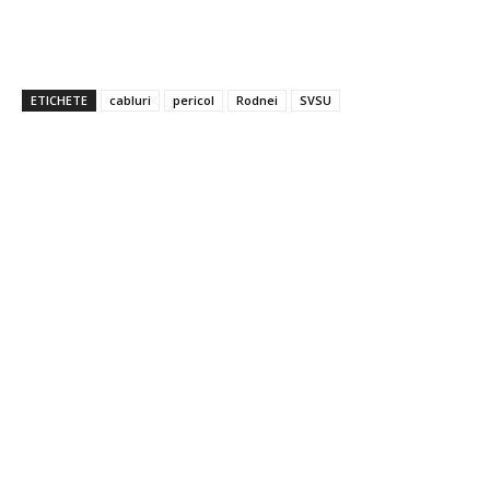
ETICHETE
cabluri
pericol
Rodnei
SVSU