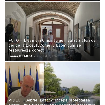
FOTO – Elevii din Chișinău au învățat alături de
cei de la Liceul „Corneliu Baba” cum se
restaurează corect...
Ioana BRADEA
-
august 7, 2026
VIDEO – Gabriel Lazany: Începe proiectarea