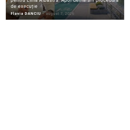
pentru Linia Albastră. Apoi demarăm procedura
de execuție
Flavia DANCIU
-
august 7, 2026