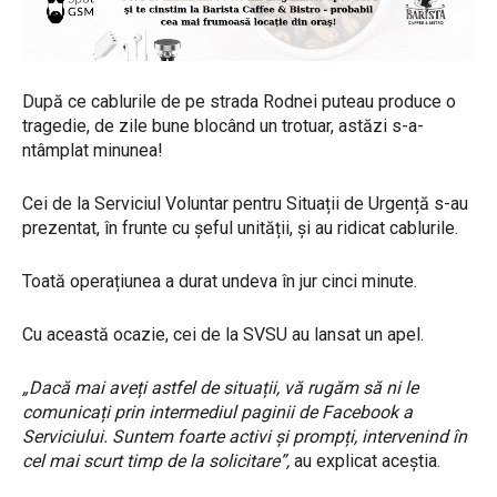
După ce cablurile de pe strada Rodnei puteau produce o
tragedie, de zile bune blocând un trotuar, astăzi s-a-
ntâmplat minunea!
Cei de la Serviciul Voluntar pentru Situații de Urgență s-au
prezentat, în frunte cu șeful unității, și au ridicat cablurile.
Toată operațiunea a durat undeva în jur cinci minute.
Cu această ocazie, cei de la SVSU au lansat un apel.
„Dacă mai aveți astfel de situații, vă rugăm să ni le
comunicați prin intermediul paginii de Facebook a
Serviciului. Suntem foarte activi și prompți, intervenind în
cel mai scurt timp de la solicitare”,
au explicat aceștia.