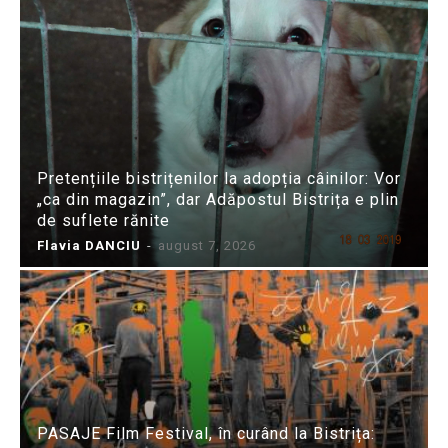
Pretențiile bistrițenilor la adopția câinilor: Vor
„ca din magazin”, dar Adăpostul Bistrița e plin
de suflete rănite
Flavia DANCIU
-
august 7, 2026
PASAJE Film Festival, în curând la Bistrița: