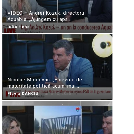
VIDEO – Andrei Kozuk, directorul
Aquabis: „Ajungem cu apa...
Iulia Hoha
-
iulie 21, 2026
Nicolae Moldovan: „E nevoie de
maturitate politică acum, mai...
Flavia DANCIU
-
iunie 10, 2026