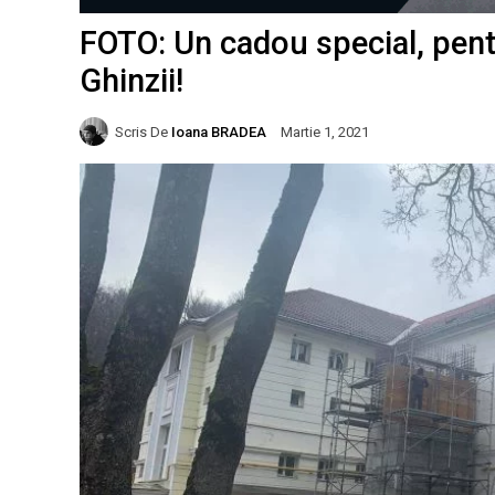
FOTO: Un cadou special, pent
Ghinzii!
Scris De
Ioana BRADEA
Martie 1, 2021