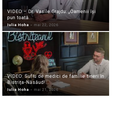
VIDEO – Dr. Vasile Grajdu: „Oamenii își
pun toată...
Iulia Hoha
-
mai 22, 2026
VIDEO: Suflu de medici de familie tineri în
Bistrița-Năsăud!...
Iulia Hoha
-
mai 21, 2026