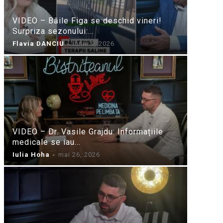
VIDEO – Băile Figa se deschid vineri!
Surpriza sezonului:...
Flavia DANCIU
-
iunie 9, 2026
VIDEO – Dr. Vasile Grajdu: Informațiile
medicale se iau...
Iulia Hoha
-
mai 26, 2026