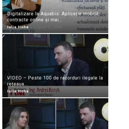
Digitalizare la Aquabis: Aplicație mobilă,
contracte online și mai...
Iulia Hoha
-
august 3, 2026
VIDEO – Peste 100 de racorduri ilegale la
rețeaua...
Iulia Hoha
-
iulie 31, 2026