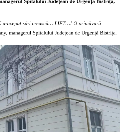
managerul Spitalului Județean de Urgență Bistrița,
TBC a-nceput să-i crească… LIFT…!
O primăvară
any, managerul Spitalului Județean de Urgență Bistrița.