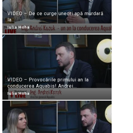
VIDEO – De ce curge uneori apă murdară
la...
Iulia Hoha
-
iulie 24, 2026
VIDEO – Provocările primului an la
conducerea Aquabis! Andrei...
Iulia Hoha
-
iulie 21, 2026