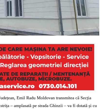
ui Județean, Emil Radu Moldovan transmitea că
Secția
strița –
amplasată pe strada Ghinzii – va fi dotată și cu