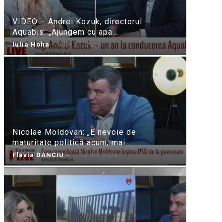
VIDEO – Andrei Kozuk, directorul
Aquabis: „Ajungem cu apa...
Iulia Hoha
-
iulie 21, 2026
Nicolae Moldovan: „E nevoie de
maturitate politică acum, mai...
Flavia DANCIU
-
iunie 10, 2026