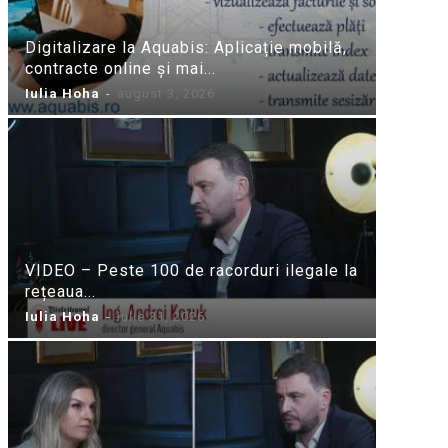
Digitalizare la Aquabis: Aplicație mobilă,
contracte online și mai...
Iulia Hoha
-
august 3, 2026
VIDEO – Peste 100 de racorduri ilegale la
rețeaua...
Iulia Hoha
-
iulie 31, 2026