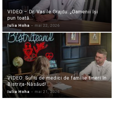
VIDEO – Dr. Vasile Grajdu: „Oamenii își
pun toată...
Iulia Hoha
-
mai 22, 2026
VIDEO: Suflu de medici de familie tineri în
Bistrița-Năsăud!...
Iulia Hoha
-
mai 21, 2026