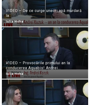
VIDEO – De ce curge uneori apă murdară
la...
Iulia Hoha
-
iulie 24, 2026
VIDEO – Provocările primului an la
conducerea Aquabis! Andrei...
Iulia Hoha
-
iulie 21, 2026