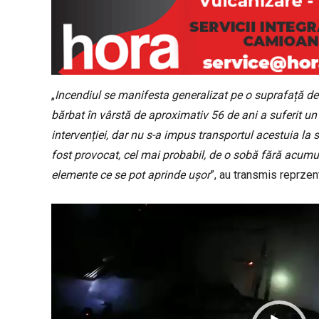
„
Incendiul se manifesta generalizat pe o suprafață de 
bărbat în vârstă de aproximativ 56 de ani a suferit un
intervenției, dar nu s-a impus transportul acestuia la 
fost provocat, cel mai probabil, de o sobă fără acumu
elemente ce se pot aprinde ușor
”, au transmis reprzen
P
l
a
y
e
r