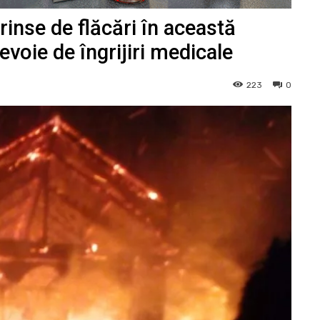
nse de flăcări în această
evoie de îngrijiri medicale
223
0