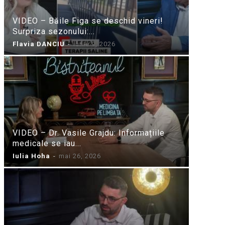
VIDEO – Băile Figa se deschid vineri!
Surpriza sezonului:...
Flavia DANCIU
-
iunie 9, 2026
VIDEO – Dr. Vasile Grajdu: Informațiile
medicale se iau...
Iulia Hoha
-
mai 26, 2026