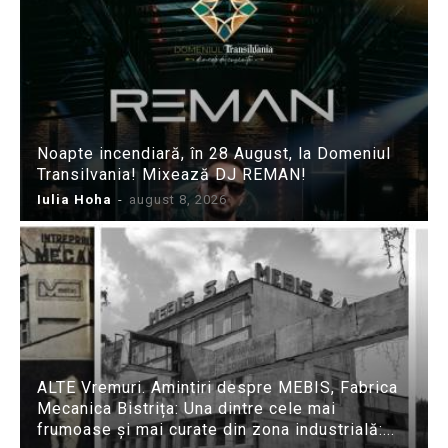
Noapte incendiară, în 28 August, la Domeniul
Transilvania! Mixează DJ REMAN!
Iulia Hoha
-
august 8, 2026
ALTE Vremuri. Amintiri despre MEBIS, Fabrica
Mecanica Bistrița: Una dintre cele mai
frumoase și mai curate din zona industrială:...