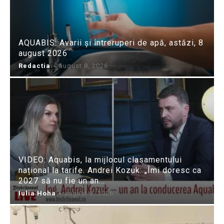
AQUABIS: Avarii și întreruperi de apă, astăzi, 8
august 2026
Redactia
-
august 8, 2026
VIDEO: Aquabis, la mijlocul clasamentului
național la tarife. Andrei Kozuk: „Îmi doresc ca
2027 să nu fie un an...
Iulia Hoha
-
august 8, 2026