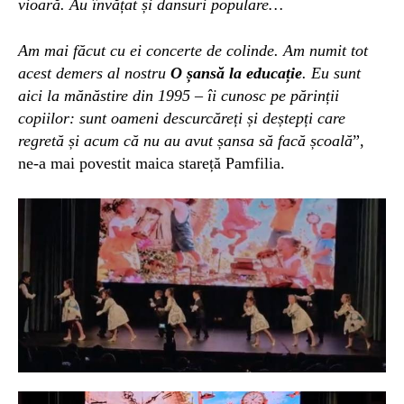
vioară. Au învățat și dansuri populare…
A
m mai
făcut cu ei
concerte de colinde.
Am numit tot
acest demers al nostru
O
șansă la educație
.
Eu sunt
aici la mănăstire din 1995 – îi cunosc pe părinții
copiilor: sunt oameni descurcăreți și deștepți care
regretă și acum că nu au avut șansa să facă școală
”,
ne-a mai povestit maica stareță Pamfilia.