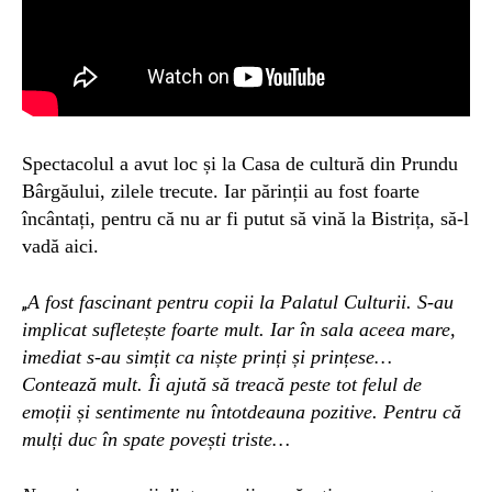
Spectacolul a avut loc și la Casa de cultură din Prundu
Bârgăului, zilele trecute. Iar părinții au fost foarte
încântați, pentru că nu ar fi putut să vină la Bistrița, să-l
vadă aici.
A
fost fascinant pentru copii
la Palatul Culturii
. S-au
„
implicat sufletește foarte mult. Iar în sala aceea mare,
imediat
s
-au
simțit
c
a niște
prinți și prințese…
Contează mult. Îi ajută să treacă peste tot felul de
emoții și sentimente nu întotdeauna pozitive.
Pentru că
mulți duc în spate povești triste…