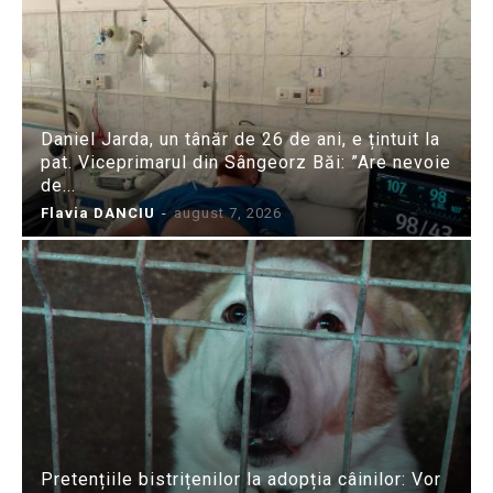
Daniel Jarda, un tânăr de 26 de ani, e țintuit la
pat. Viceprimarul din Sângeorz Băi: ”Are nevoie
de...
Flavia DANCIU
-
august 7, 2026
Pretențiile bistrițenilor la adopția câinilor: Vor