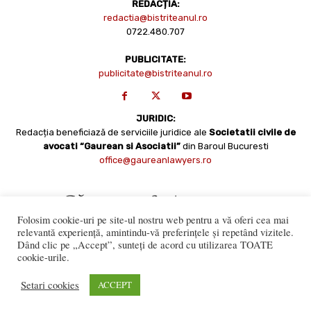
REDACȚIA:
redactia@bistriteanul.ro
0722.480.707
PUBLICITATE:
publicitate@bistriteanul.ro
JURIDIC:
Redacția beneficiază de serviciile juridice ale
Societatii civile de
avocati “Gaurean si Asociatii”
din Baroul Bucuresti
office@gaureanlawyers.ro
Folosim cookie-uri pe site-ul nostru web pentru a vă oferi cea mai
relevantă experiență, amintindu-vă preferințele și repetând vizitele.
Dând clic pe „Accept”, sunteți de acord cu utilizarea TOATE
cookie-urile.
Reproducerea totală sau parțială a materialelor este permisă
numai cu acordul expres al Bistriteanul.Ro. © Copyright 2008 -
Setari cookies
ACCEPT
2021 Bistrițeanul.ro
Made with ♥ by
201.ro