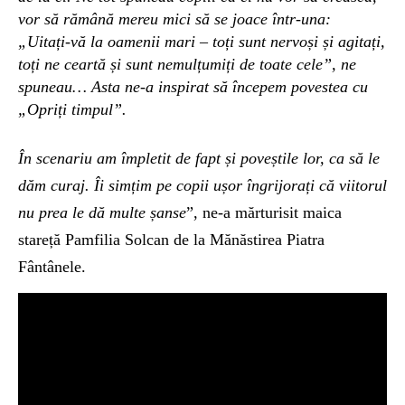
vor să rămână mereu mici să se joace într-una:
„Uitați-vă la oamenii mari – toți sunt nervoși și agitați,
toți ne ceartă
și sunt
nemulțumiți de toate cele”, ne
spuneau… Asta ne-a inspirat să începem povestea cu
„Opriți timpul”.
În scenariu am împletit de fapt și poveștile lor, ca să le
dăm curaj. Îi simțim pe copii ușor îngrijorați că viitorul
nu prea le d
ă
multe
șans
e
”, ne-a mărturisit maica
stareță Pamfilia Solcan de la Mănăstirea Piatra
Fântânele.