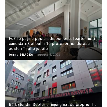
Foarte puține posturi disponibile, foarte mulți
candidați: Cel puțin 10 profesori își doresc
posturi în alte județe
Ioana BRADEA
-
august 5, 2026
Bărbatul din Șopteriu, înjunghiat de propriul fiu,