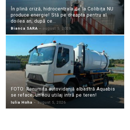
În plină criză, hidrocentrala de la Colibița NU
produce energie! Stă pe dreapta pentru al
doilea an, după ce...
Bianca SARA
-
august 5, 2026
FOTO: Renumita autovidanjă albastră Aquabis
se reface, un nou utilaj intră pe teren!
Iulia Hoha
-
august 5, 2026