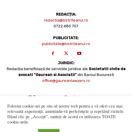
REDACȚIA:
redactia@bistriteanul.ro
0722.480.707
PUBLICITATE:
publicitate@bistriteanul.ro
JURIDIC:
Redacția beneficiază de serviciile juridice ale
Societatii civile de
avocati “Gaurean si Asociatii”
din Baroul Bucuresti
office@gaureanlawyers.ro
Folosim cookie-uri pe site-ul nostru web pentru a vă oferi cea mai
relevantă experiență, amintindu-vă preferințele și repetând vizitele.
Dând clic pe „Accept”, sunteți de acord cu utilizarea TOATE
cookie-urile.
Reproducerea totală sau parțială a materialelor este permisă