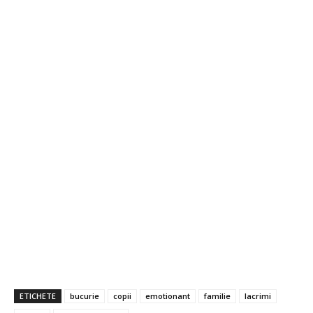
ETICHETE
bucurie
copii
emotionant
familie
lacrimi