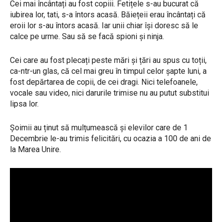
Cei mai încântați au fost copiii. Fetițele s-au bucurat că
iubirea lor, tati, s-a întors acasă. Băiețeii erau încântați că
eroii lor s-au întors acasă. Iar unii chiar își doresc să le
calce pe urme. Sau să se facă spioni și ninja.
Cei care au fost plecați peste mări și țări au spus cu toții,
ca-ntr-un glas, că cel mai greu în timpul celor șapte luni, a
fost depărtarea de copii, de cei dragi. Nici telefoanele,
vocale sau video, nici darurile trimise nu au putut substitui
lipsa lor.
Șoimii au ținut să mulțumească și elevilor care de 1
Decembrie le-au trimis felicitări, cu ocazia a 100 de ani de
la Marea Unire.