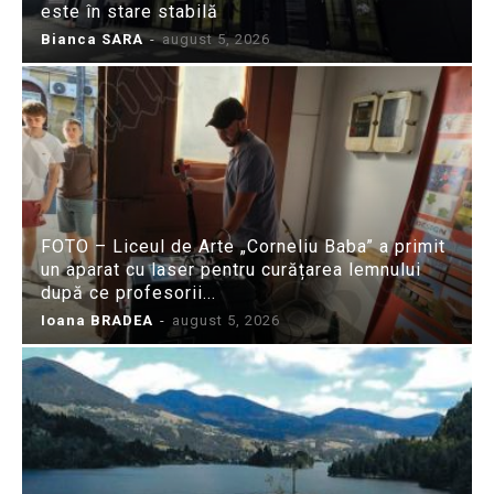
este în stare stabilă
Bianca SARA
-
august 5, 2026
FOTO – Liceul de Arte „Corneliu Baba” a primit
un aparat cu laser pentru curățarea lemnului
după ce profesorii...
Ioana BRADEA
-
august 5, 2026