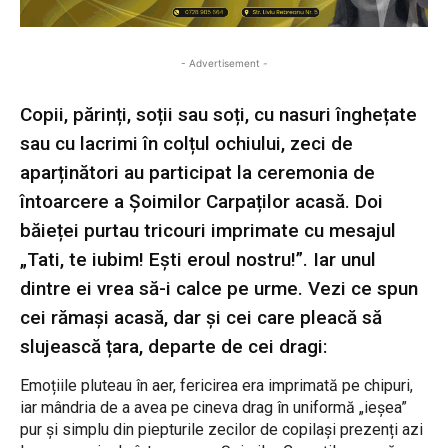
- Advertisement -
Copii, părinți, soții sau soți, cu nasuri înghețate
sau cu lacrimi în colțul ochiului, zeci de
aparținători au participat la ceremonia de
întoarcere a Șoimilor Carpaților acasă. Doi
băieței purtau tricouri imprimate cu mesajul
„Tati, te iubim! Ești eroul nostru!”. Iar unul
dintre ei vrea să-i calce pe urme. Vezi ce spun
cei rămași acasă, dar și cei care pleacă să
slujească țara, departe de cei dragi:
Emoțiile pluteau în aer, fericirea era imprimată pe chipuri,
iar mândria de a avea pe cineva drag în uniformă „ieșea”
pur și simplu din piepturile zecilor de copilași prezenți azi