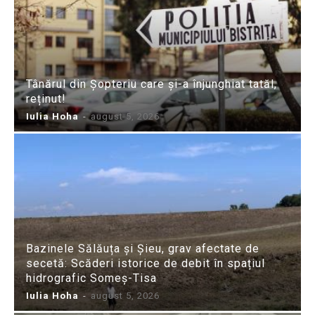
Tânărul din Șopteriu care și-a înjunghiat tatăl,
reținut!
Iulia Hoha
-
august 5, 2026
Bazinele Sălăuța și Șieu, grav afectate de
secetă: Scăderi istorice de debit în spațiul
hidrografic Someș-Tisa
Iulia Hoha
-
august 5, 2026