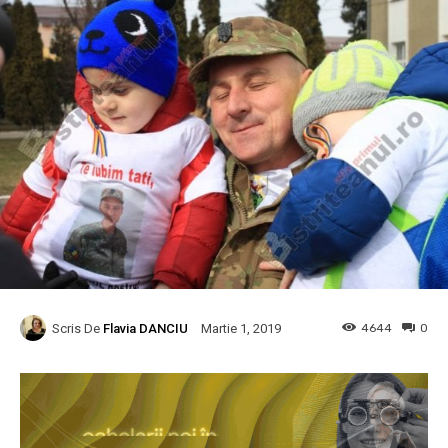
Scris De
Flavia DANCIU
4644
0
Martie 1, 2019