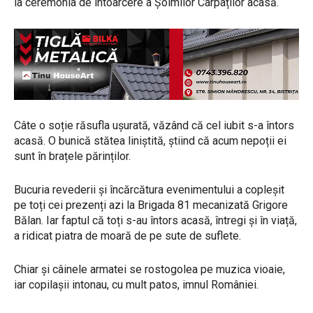
la ceremonia de întoarcere a Șoimilor Carpaților acasă.
Câte o soție răsufla ușurată, văzând că cel iubit s-a întors
acasă. O bunică stătea liniștită, știind că acum nepoții ei
sunt în brațele părinților.
Bucuria revederii și încărcătura evenimentului a copleșit
pe toți cei prezenți azi la Brigada 81 mecanizată Grigore
Bălan. Iar faptul că toți s-au întors acasă, întregi și în viață,
a ridicat piatra de moară de pe sute de suflete.
Chiar și câinele armatei se rostogolea pe muzica vioaie,
iar copilașii intonau, cu mult patos, imnul României.