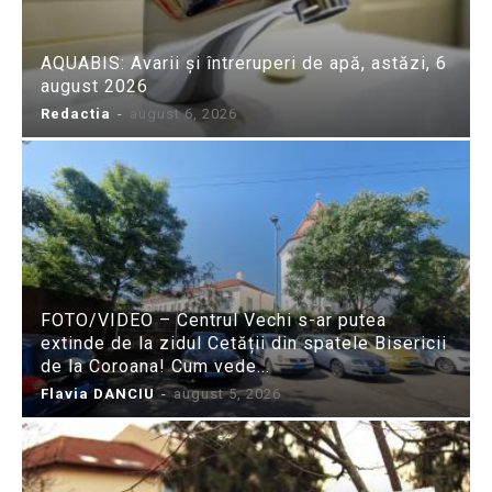
AQUABIS: Avarii și întreruperi de apă, astăzi, 6
august 2026
Redactia
-
august 6, 2026
FOTO/VIDEO – Centrul Vechi s-ar putea
extinde de la zidul Cetății din spatele Bisericii
de la Coroana! Cum vede...
Flavia DANCIU
-
august 5, 2026