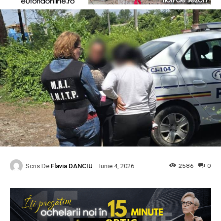
Scris De
Flavia DANCIU
2586
0
Iunie 4, 2026