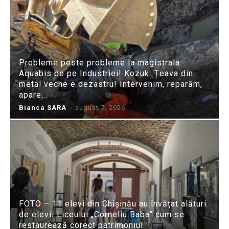
Probleme peste probleme la magistrala
Aquabis de pe Industriei! Kozuk: Țeava din
metal veche e dezastru! Intervenim, reparăm,
apare...
Bianca SARA
-
august 7, 2026
FOTO – 11 elevi din Chișinău au învățat alături
de elevii Liceului „Corneliu Baba” cum se
restaurează corect patrimoniul