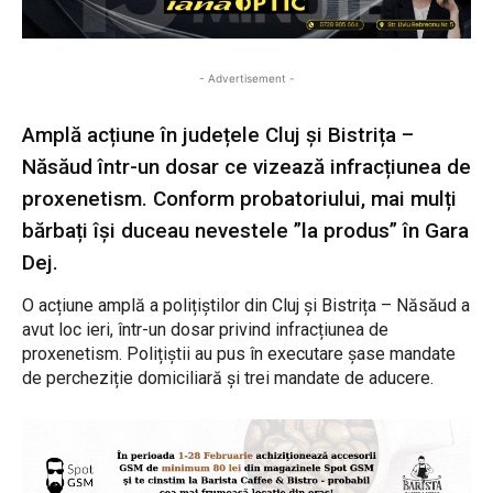
- Advertisement -
Amplă acțiune în județele Cluj și Bistrița –
Năsăud într-un dosar ce vizează infracțiunea de
proxenetism. Conform probatoriului, mai mulți
bărbați își duceau nevestele ”la produs” în Gara
Dej.
O acțiune amplă a polițiștilor din Cluj și Bistrița – Năsăud a
avut loc ieri, într-un dosar privind infracțiunea de
proxenetism. Polițiștii au pus în executare șase mandate
de percheziție domiciliară și trei mandate de aducere.