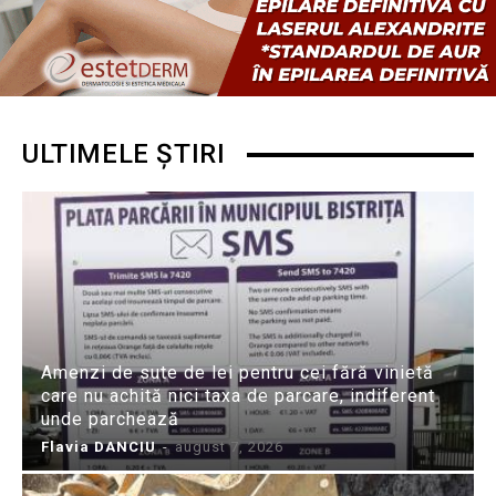
ULTIMELE ȘTIRI
Amenzi de sute de lei pentru cei fără vinietă
care nu achită nici taxa de parcare, indiferent
unde parchează
Flavia DANCIU
-
august 7, 2026