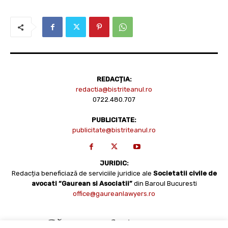
REDACȚIA:
redactia@bistriteanul.ro
0722.480.707
PUBLICITATE:
publicitate@bistriteanul.ro
JURIDIC:
Redacția beneficiază de serviciile juridice ale
Societatii civile de
avocati “Gaurean si Asociatii”
din Baroul Bucuresti
office@gaureanlawyers.ro