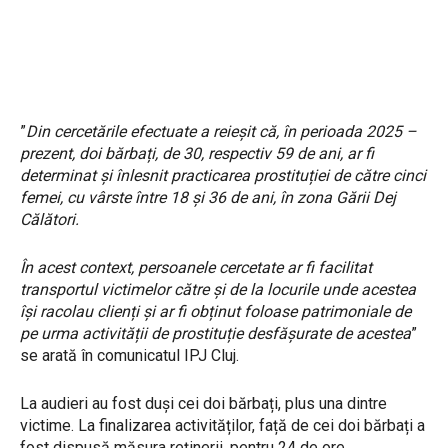
”
Din cercetările efectuate a reieșit că, în perioada 2025 –
prezent, doi bărbați, de 30, respectiv 59 de ani, ar fi
determinat și înlesnit practicarea prostituției de către cinci
femei, cu vârste între 18 și 36 de ani, în zona Gării Dej
Călători.
În acest context, persoanele cercetate ar fi facilitat
transportul victimelor către și de la locurile unde acestea
își racolau clienți și ar fi obținut foloase patrimoniale de
pe urma activității de prostituție desfășurate de acestea
”
se arată în comunicatul IPJ Cluj.
La audieri au fost duși cei doi bărbați, plus una dintre
victime. La finalizarea activităților, față de cei doi bărbați a
fost dispusă măsura reținerii, pentru 24 de ore.