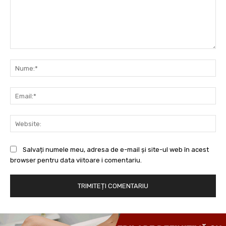
Comentariu:
Nu
Ema
Web
Salvați numele meu, adresa de e-mail și site-ul web în acest
browser pentru data viitoare i comentariu.