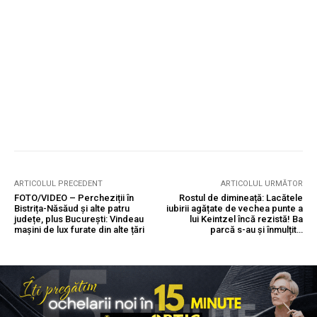
ARTICOLUL PRECEDENT
ARTICOLUL URMĂTOR
FOTO/VIDEO – Percheziții în
Rostul de dimineață: Lacătele
Bistrița-Năsăud și alte patru
iubirii agățate de vechea punte a
județe, plus București: Vindeau
lui Keintzel încă rezistă! Ba
mașini de lux furate din alte țări
parcă s-au și înmulțit…