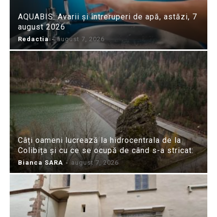
AQUABIS: Avarii și întreruperi de apă, astăzi, 7
august 2026
Redactia
-
august 7, 2026
Câți oameni lucrează la hidrocentrala de la
Colibița și cu ce se ocupă de când s-a stricat:
Bianca SARA
-
august 7, 2026