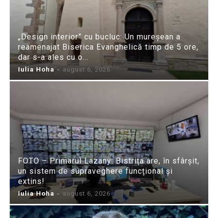
„Design interior” cu bucluc: Un mureșean a
reamenajat Biserica Evanghelică timp de 5 ore,
dar s-a ales cu o...
Iulia Hoha
-
august 6, 2026
FOTO – Primarul Lazany: Bistrița are, în sfârșit,
un sistem de supraveghere funcțional și
extins!
Iulia Hoha
-
august 6, 2026