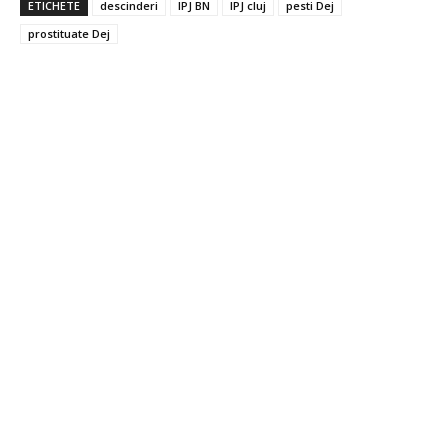
ETICHETE
descinderi
IPJ BN
IPJ cluj
pesti Dej
prostituate Dej