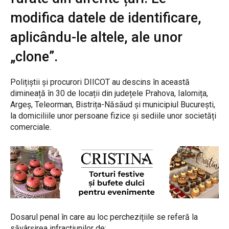
modifica datele de identificare,
aplicându-le altele, ale unor
„clone”.
Polițiștii și procurori DIICOT au descins în această
dimineață în 30 de locații din județele Prahova, Ialomița,
Argeș, Teleorman, Bistrița-Năsăud și municipiul București,
la domiciliile unor persoane fizice și sediile unor societăți
comerciale.
Dosarul penal în care au loc perchezițiile se referă la
săvârșirea infracțiunilor de: