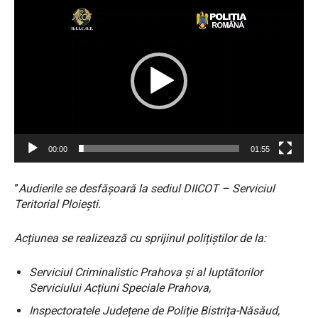
P
l
a
y
e
r
v
i
d
e
00:00
01:55
o
”
Audierile se desfășoară la sediul DIICOT – Serviciul
Teritorial Ploiești.
Acțiunea se realizează cu sprijinul polițiștilor de la:
Serviciul Criminalistic Prahova și al luptătorilor
Serviciului Acțiuni Speciale Prahova,
Inspectoratele Județene de Poliție Bistrița-Năsăud,