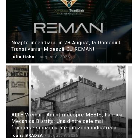
Noapte incendiară, în 28 August, la Domeniul
Transilvania! Mixează DJ REMAN!
Iulia Hoha
-
august 8, 2026
ALTE Vremuri. Amintiri despre MEBIS, Fabrica
Mecanica Bistrița: Una dintre cele mai
frumoase și mai curate din zona industrială:...
Ioana BRADEA
-
august 8, 2026