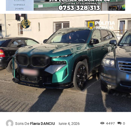
Scris De
Flavia DANCIU
4497
0
Iunie 4, 2026