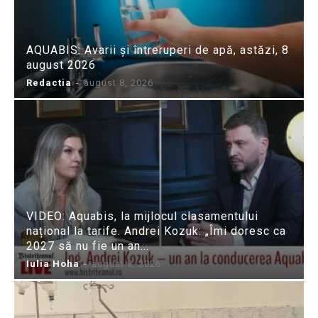
AQUABIS: Avarii și întreruperi de apă, astăzi, 8
august 2026
Redactia
-
august 8, 2026
VIDEO: Aquabis, la mijlocul clasamentului
național la tarife. Andrei Kozuk: „Îmi doresc ca
2027 să nu fie un an...
Iulia Hoha
-
august 8, 2026