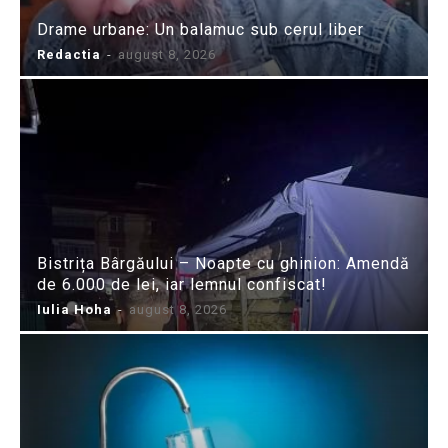
Drame urbane: Un balamuc sub cerul liber
Redactia
-
august 8, 2026
Bistrița Bârgăului – Noapte cu ghinion: Amendă
de 6.000 de lei, iar lemnul confiscat!
Iulia Hoha
-
august 8, 2026