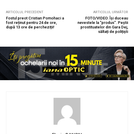
ARTICOLUL PRECEDENT
ARTICOLUL URMĂTOR
Fostul preot Cristian Pomohaci a
FOTO/VIDEO: Își duceau
fost reținut pentru 24 de ore,
nevestele la ”produs”. Peștii
după 13 ore de percheziții!
prostituatelor din Gara Dej,
săltați de polițiști