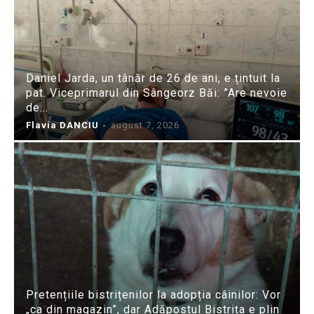
Daniel Jarda, un tânăr de 26 de ani, e țintuit la
pat. Viceprimarul din Sângeorz Băi: ”Are nevoie
de...
Flavia DANCIU
-
august 7, 2026
Pretențiile bistrițenilor la adopția câinilor: Vor
„ca din magazin”, dar Adăpostul Bistrița e plin