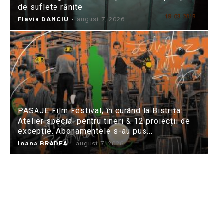
de suflete rănite
Flavia DANCIU
-
august 7, 2026
PASAJE Film Festival, în curând la Bistrița:
Atelier special pentru tineri & 12 proiecții de
excepție. Abonamentele s-au pus...
Ioana BRADEA
-
august 7, 2026