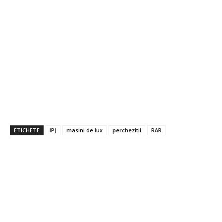
ETICHETE
IPJ
masini de lux
perchezitii
RAR