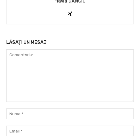
Flavia DANCIU
LĂSAȚI UN MESAJ
Comentariu:
Nu
Ema