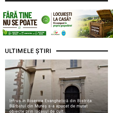
ULTIMELE ȘTIRI
Intrus în Biserica Evanghelică din Bistrița:
Bărbatul din Mureș s-a apucat de mutat
obiecte prin lăcașul de cult