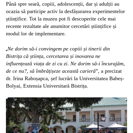
Până spre seară, copiii, adolescenții, dar și adulții au
ocazia să participe activ la desfășurarea experimentelor
științifice. Tot la muzeu pot fi descoperite cele mai
recente rezultate ale anumitor cercetări științifice și
modul lor de implementare.
Ne dorim să-i convingem pe copiii și tinerii din
„
Bistrița că știința, cercetarea și inovarea ne
influențează viața de zi cu zi. Ne dorim să-i încurajăm,
de ce nu?, să îmbrățișeze această carieră
”, a precizat
d
r.
Irina
Raboșapca,
șef lucrări la
Universitatea Babeș-
Bolyai,
Extensia Universitară Bistrița.