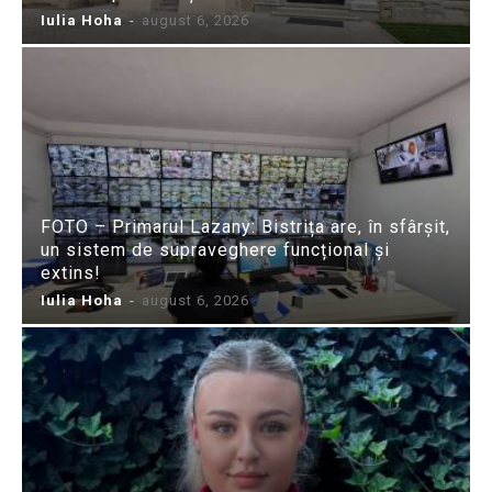
Iulia Hoha
-
august 6, 2026
FOTO – Primarul Lazany: Bistrița are, în sfârșit,
un sistem de supraveghere funcțional și
extins!
Iulia Hoha
-
august 6, 2026