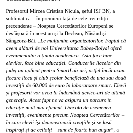
Profesorul Mircea Cristian Nicula, șeful ISJ BN, a
subliniat că – în premieră față de cele trei ediții
precendente – Noaptea Cercetătorilor Europeni se
desfășoară în acest an și la Beclean, Năsăud și
Sângeorz-Băi. „
Le mulțumim organizatorilor. Faptul că
avem alături de noi Universitatea Babeș-Bolyai oferă
evenimentului o ținută academică. Asta face bine
elevilor, face bine educației. Conducerile liceelor din
județ au aplicat pentru SmartLab-uri, astfel încât acum
fiecare liceu și club școlar beneficiază de una sau două
investiții de 60.000 de euro în laboratoare smart. Elevii
și profesorii vor avea la îndemână device-uri de ultimă
generație. Acest fapt ne va asigura un parcurs în
educație mult mai eficient. Dincolo de asemenea
investiții, evenimente precum Noaptea Cercetătorilor –
în care elevii își demonstrează creațiile și se lasă
inspirați și de ceilalți – sunt de foarte bun augur
”, a