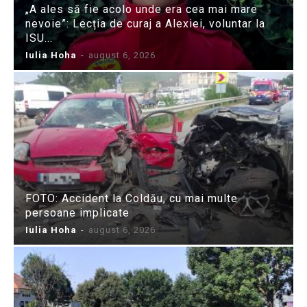
„A ales să fie acolo unde era cea mai mare
nevoie”: Lecția de curaj a Alexiei, voluntar la
ISU...
Iulia Hoha
-
august 6, 2026
FOTO: Accident la Coldău, cu mai multe
persoane implicate
Iulia Hoha
-
august 6, 2026