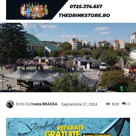
Scris De
Ioana BRADEA
808
0
Septembrie 27, 2024