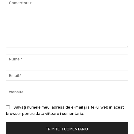
Comentariu:
Nu
Ema
Web
Salvați numele meu, adresa de e-mail și site-ul web în acest
browser pentru data viitoare i comentariu.