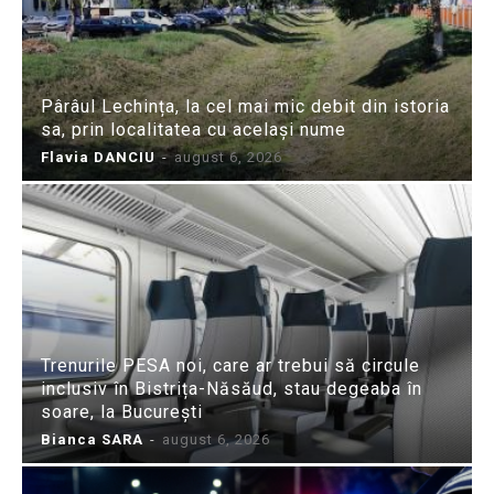
Pârâul Lechința, la cel mai mic debit din istoria
sa, prin localitatea cu același nume
Flavia DANCIU
-
august 6, 2026
Trenurile PESA noi, care ar trebui să circule
inclusiv în Bistrița-Năsăud, stau degeaba în
soare, la București
Bianca SARA
-
august 6, 2026