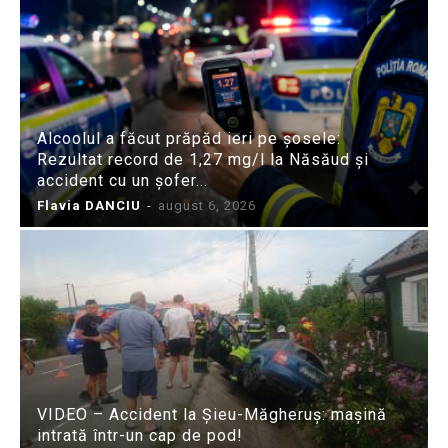
Alcoolul a făcut prăpăd ieri pe șosele:
Rezultat record de 1,27 mg/l la Năsăud și
accident cu un șofer...
Flavia DANCIU
-
august 6, 2026
VIDEO – Accident la Șieu-Măgheruș: mașină
intrată într-un cap de pod!