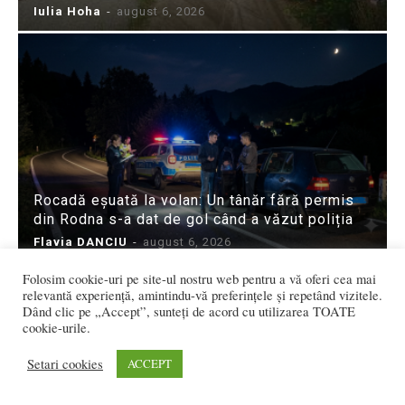
Iulia Hoha
-
august 6, 2026
Rocadă eșuată la volan: Un tânăr fără permis
din Rodna s-a dat de gol când a văzut poliția
Flavia DANCIU
-
august 6, 2026
Folosim cookie-uri pe site-ul nostru web pentru a vă oferi cea mai
relevantă experiență, amintindu-vă preferințele și repetând vizitele.
Dând clic pe „Accept”, sunteți de acord cu utilizarea TOATE
cookie-urile.
Setari cookies
ACCEPT