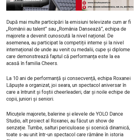
După mai multe participări la emisiuni televizate cum ar fi
„Românii au talent” sau „România Dansează”, echipa de
majorete a devenit cunoscută la nivel național. De
asemenea, au participat la competiții interne și la nivel
internațional de unde au venit cu medalii, cupe și diplome
care demonstrează faptul că performanța este la ea
acasă în familia Cheers.
La 10 ani de performanță și consecvență, echipa Roxanei
Lăpuște a organizat, joi seara, un spectacol aniversar în
care a întrunit și foștii cheerleaderi, dar și noile echipe de
copii, juniori și seniori.
Micuțele majorete, balerine și elevele de YOLO Dance
Studio, alt proiect al Roxanei, au făcut un show de
senzație. Tumbe, salturi periculoase și scenică dinamică,
toate s-au unit într-un spectacol care rămâne în istoria