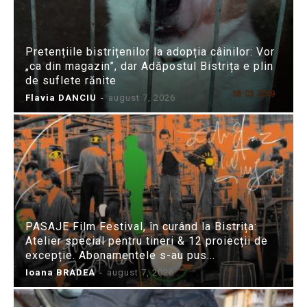
Pretențiile bistrițenilor la adopția câinilor: Vor
„ca din magazin”, dar Adăpostul Bistrița e plin
de suflete rănite
Flavia DANCIU
-
august 7, 2026
PASAJE Film Festival, în curând la Bistrița:
Atelier special pentru tineri & 12 proiecții de
excepție. Abonamentele s-au pus...
Ioana BRADEA
-
august 7, 2026