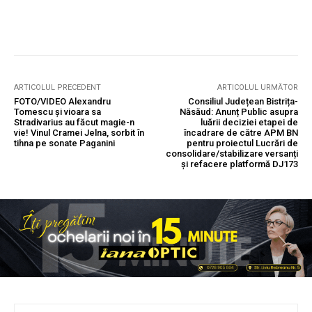
ARTICOLUL PRECEDENT
ARTICOLUL URMĂTOR
FOTO/VIDEO Alexandru
Consiliul Județean Bistrița-
Tomescu și vioara sa
Năsăud: Anunț Public asupra
Stradivarius au făcut magie-n
luării deciziei etapei de
vie! Vinul Cramei Jelna, sorbit în
încadrare de către APM BN
tihna pe sonate Paganini
pentru proiectul Lucrări de
consolidare/stabilizare versanți
și refacere platformă DJ173