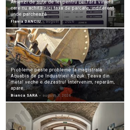
Amenzi de sute de lei pentru cei fără vinietă
care nu achită nici taxa de parcare, indiferent
unde parchează
Flavia DANCIU
-
august 7, 2026
Probleme peste probleme la magistrala
Aquabis de pe Industriei! Kozuk: Țeava din
metal veche e dezastru! Intervenim, reparăm,
apare...
Bianca SARA
-
august 7, 2026