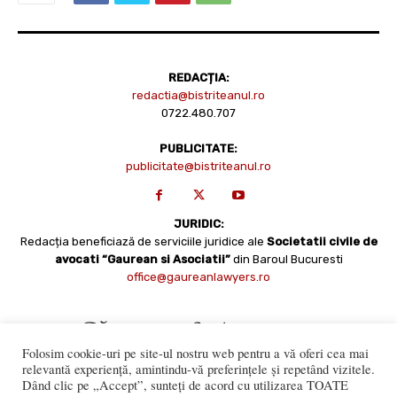
REDACȚIA:
redactia@bistriteanul.ro
0722.480.707
PUBLICITATE:
publicitate@bistriteanul.ro
JURIDIC:
Redacția beneficiază de serviciile juridice ale
Societatii civile de
avocati “Gaurean si Asociatii”
din Baroul Bucuresti
office@gaureanlawyers.ro
Folosim cookie-uri pe site-ul nostru web pentru a vă oferi cea mai
relevantă experiență, amintindu-vă preferințele și repetând vizitele.
Dând clic pe „Accept”, sunteți de acord cu utilizarea TOATE