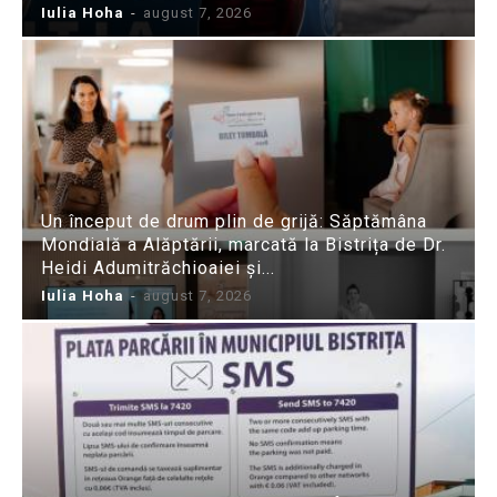
Iulia Hoha
-
august 7, 2026
Un început de drum plin de grijă: Săptămâna
Mondială a Alăptării, marcată la Bistrița de Dr.
Heidi Adumitrăchioaiei și...
Iulia Hoha
-
august 7, 2026