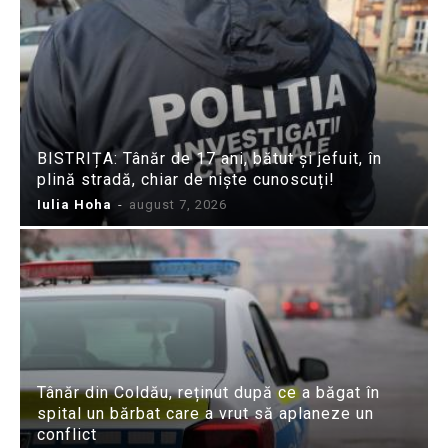
BISTRIȚA: Tânăr de 17 ani, bătut și jefuit, în
plină stradă, chiar de niște cunoscuți!
Iulia Hoha
-
august 7, 2026
Tânăr din Coldău, reținut după ce a băgat în
spital un bărbat care a vrut să aplaneze un
conflict