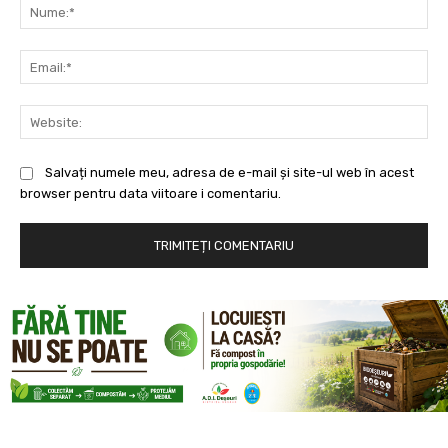
Nu
Ema
Web
Salvați numele meu, adresa de e-mail și site-ul web în acest
browser pentru data viitoare i comentariu.