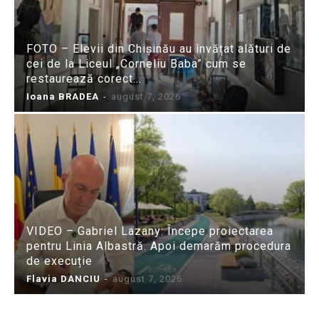
FOTO – Elevii din Chișinău au învățat alături de
cei de la Liceul „Corneliu Baba” cum se
restaurează corect...
Ioana BRADEA
-
august 7, 2026
VIDEO – Gabriel Lazany: Începe proiectarea
pentru Linia Albastră. Apoi demarăm procedura
de execuție
Flavia DANCIU
-
august 7, 2026