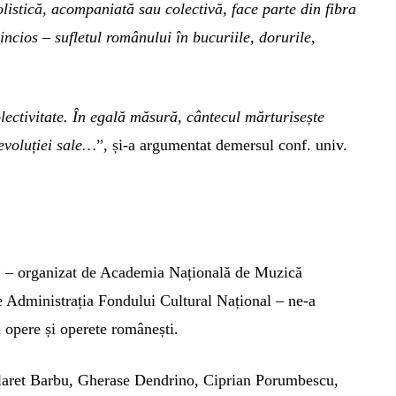
listică, acompaniată sau colectivă, face parte din fibra
ncios – sufletul românului în bucuriile, dorurile,
lectivitate. În egală măsură, cântecul mărturisește
evoluției sale…
”, și-a argumentat demersul conf. univ.
” – organizat de Academia Națională de Muzică
 Administrația Fondului Cultural Național – ne-a
 opere și operete românești.
ilaret Barbu, Gherase Dendrino, Ciprian Porumbescu,