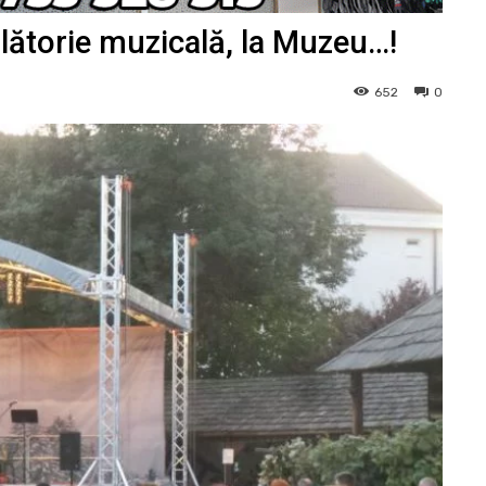
lătorie muzicală, la Muzeu…!
652
0