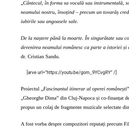
„
Cântecul, în forma sa vocală sau instrumentală, so
neamului nostru, însoțind – precum un tovarăș credi
iubirile sau angoasele sale.
De la naștere până la moarte. În singurătate sau co
devenirea neamului românesc ca parte a istoriei și 
dr. Cristian Sandu.
[arve url=”https://youtu.be/gom_9YCvgRY” /]
Proiectul „
Fascinantul itinerar al operei românești
„Gheorghe Dima” din Cluj-Napoca și co-finanțat de
propus un colaj de fragmente muzicale selectate din
A fost vorba despre compozitori reputați precum F