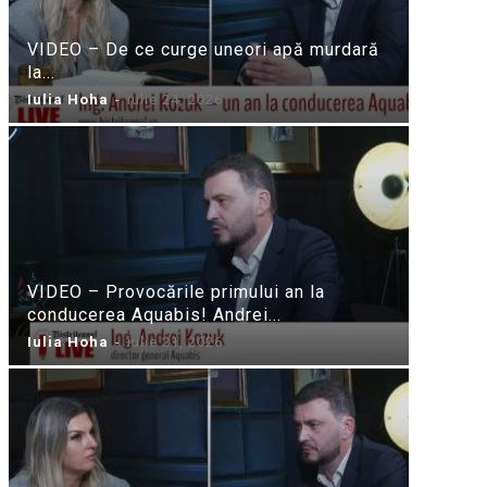
VIDEO – De ce curge uneori apă murdară
la...
Iulia Hoha
-
iulie 24, 2026
VIDEO – Provocările primului an la
conducerea Aquabis! Andrei...
Iulia Hoha
-
iulie 21, 2026