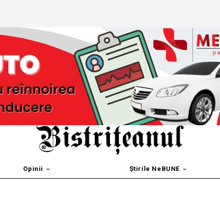
Opinii
Știrile NeBUNE