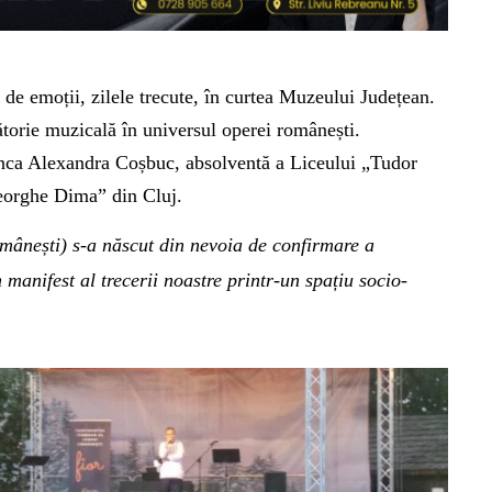
ă de emoții, zilele trecute, în curtea Muzeului Județean.
ătorie muzicală în universul operei românești.
eanca Alexandra Coșbuc, absolventă a Liceului „Tudor
eorghe Dima” din Cluj.
mânești) s-a născut din nevoia de confirmare a
n manifest al trecerii noastre printr-un spațiu
socio-