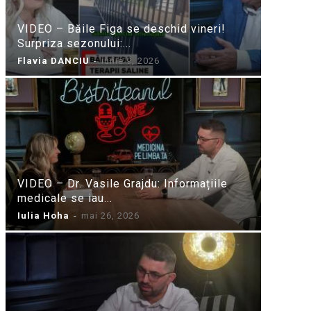
VIDEO – Băile Figa se deschid vineri!
Surpriza sezonului:...
Flavia DANCIU
-
iunie 9, 2026
VIDEO – Dr. Vasile Grajdu: Informațiile
medicale se iau...
Iulia Hoha
-
mai 26, 2026