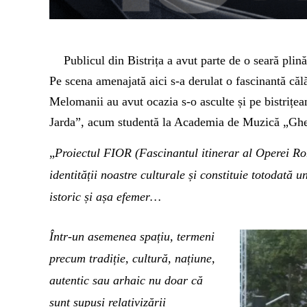
Publicul din Bistrița a avut parte de o seară plin
Pe scena amenajată aici s-a derulat o fascinantă căl
Melomanii au avut ocazia s-o asculte și pe bistriț
Jarda”, acum studentă la Academia de Muzică „Gh
„
Proiectul FIOR (Fascinantul itinerar al Operei Ro
identității noastre culturale și constituie totodată u
istoric și așa efemer…
Într-un asemenea spațiu, termeni
precum tradiție, cultură, națiune,
autentic sa
u arhaic nu doar că
sunt supuși relativizării