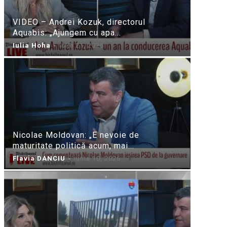
VIDEO – Andrei Kozuk, directorul
Aquabis: „Ajungem cu apa...
Iulia Hoha
-
iulie 21, 2026
Nicolae Moldovan: „E nevoie de
maturitate politică acum, mai...
Flavia DANCIU
-
iunie 10, 2026