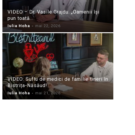
VIDEO – Dr. Vasile Grajdu: „Oamenii își
pun toată...
Iulia Hoha
-
mai 22, 2026
VIDEO: Suflu de medici de familie tineri în
Bistrița-Năsăud!...
Iulia Hoha
-
mai 21, 2026