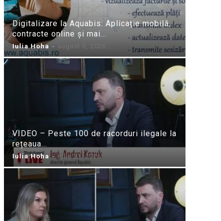
Digitalizare la Aquabis: Aplicație mobilă,
contracte online și mai...
Iulia Hoha
-
august 3, 2026
VIDEO – Peste 100 de racorduri ilegale la
rețeaua...
Iulia Hoha
-
iulie 31, 2026