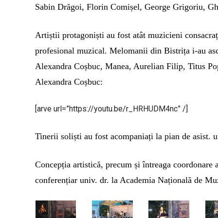
Sabin Drăgoi, Florin Comișel, George Grigoriu, G
Artiștii protagoniști au fost atât muzicieni consacrați
profesional muzical. Melomanii din Bistrița i-au as
Alexandra Coșbuc, Manea, Aurelian Filip, Titus Pop
Alexandra Coșbuc:
[arve url=”https://youtu.be/r_HRHUDM4nc” /]
Tinerii soliști au fost acompaniați la pian de asist. 
Concepția artistică, precum și întreaga coordonare a 
conferențiar univ. dr. la Academia Națională de 