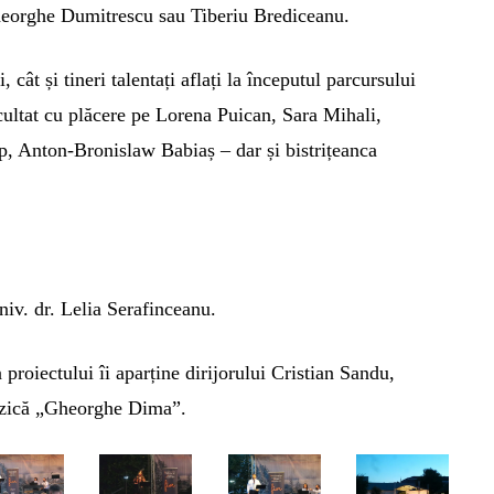
heorghe Dumitrescu sau Tiberiu Brediceanu.
, cât și tineri talentați aflați la începutul parcursului
cultat cu plăcere pe Lorena Puican, Sara Mihali,
, Anton-Bronislaw Babiaș – dar și bistrițeanca
univ. dr. Lelia Serafinceanu.
proiectului îi aparține dirijorului Cristian Sandu,
Muzică „Gheorghe Dima”.