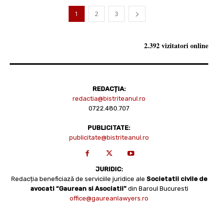
1
2
3
2.392 vizitatori online
REDACȚIA:
redactia@bistriteanul.ro
0722.480.707
PUBLICITATE:
publicitate@bistriteanul.ro
JURIDIC:
Redacția beneficiază de serviciile juridice ale
Societatii civile de
avocati “Gaurean si Asociatii”
din Baroul Bucuresti
office@gaureanlawyers.ro