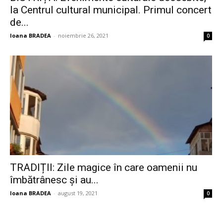
la Centrul cultural municipal. Primul concert
de...
Ioana BRADEA
-
noiembrie 26, 2021
0
TRADIȚII: Zile magice în care oamenii nu
îmbătrânesc și au...
Ioana BRADEA
-
august 19, 2021
0