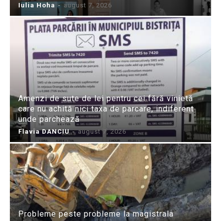
Iulia Hoha
-
august 7, 2026
Amenzi de sute de lei pentru cei fără vinietă
care nu achită nici taxa de parcare, indiferent
unde parchează
Flavia DANCIU
-
august 7, 2026
Probleme peste probleme la magistrala