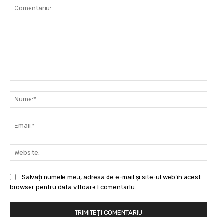
Comentariu:
Nu
Ema
Web
Salvați numele meu, adresa de e-mail și site-ul web în acest
browser pentru data viitoare i comentariu.