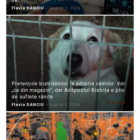
de...
Flavia DANCIU
-
august 7, 2026
Pretențiile bistrițenilor la adopția câinilor: Vor
„ca din magazin”, dar Adăpostul Bistrița e plin
de suflete rănite
Flavia DANCIU
-
august 7, 2026