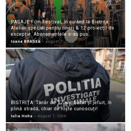
PASAJE Film Festival, în curând la Bistrița:
Atelier special pentru tineri & 12 proiecții de
excepție. Abonamentele s-au pus...
Ioana BRADEA
-
august 7, 2026
BISTRIȚA: Tânăr de 17 ani, bătut și jefuit, în
plină stradă, chiar de niște cunoscuți!
Iulia Hoha
-
august 7, 2026