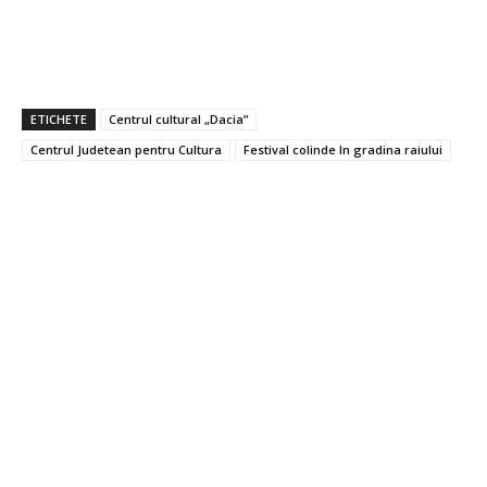
ETICHETE
Centrul cultural „Dacia”
Centrul Judetean pentru Cultura
Festival colinde In gradina raiului