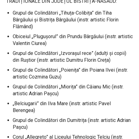
TRADIȚIONALE DIN JUDEȚUL BISTRIȚA-NĂSĂUD:
Grupul de Colindători „Tihuța-Colibița” din Tiha
Bârgăului și Bistrița Bârgăului (instr. artistic Florin
Flămând)
Obiceiul „Plugușorul” din Prundu Bârgăului (instr. artistic
Valentin Ciurea)
Grupul de Colindători „Izvorașul rece” (adulți și copii)
din Ruștior (instr. artistic Dumitru Florin Creța)
Grupul de Colindători „Poienița” din Poiana Ilvei (instr.
artistic Cozmina Guzu)
Grupul de Colindători „Miorița” din Căianu Mic (instr.
artistic Adrian Pașcu)
„Belciugarii” din Ilva Mare (instr. artistic Pavel
Berengea)
Grupul de Colindători din Dumitrița (instr. artistic Adrian
Pașcu)
Corul „Allegreto” al Liceului Tehnologic Telciu (instr.