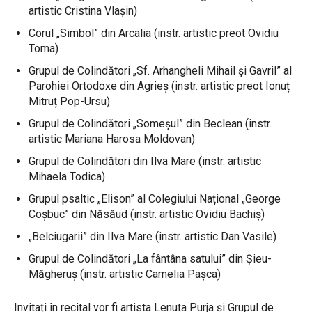
artistic Cristina Vlașin)
Corul „Simbol” din Arcalia (instr. artistic preot Ovidiu
Toma)
Grupul de Colindători „Sf. Arhangheli Mihail și Gavril” al
Parohiei Ortodoxe din Agrieș (instr. artistic preot Ionuț
Mitruț Pop-Ursu)
Grupul de Colindători „Someșul” din Beclean (instr.
artistic Mariana Harosa Moldovan)
Grupul de Colindători din Ilva Mare (instr. artistic
Mihaela Todica)
Grupul psaltic „Elison” al Colegiului Național „George
Coșbuc” din Năsăud (instr. artistic Ovidiu Bachiș)
„Belciugarii” din Ilva Mare (instr. artistic Dan Vasile)
Grupul de Colindători „La fântâna satului” din Șieu-
Măgheruș (instr. artistic Camelia Pașca)
Invitați în recital vor fi artista Lenuța Purja și Grupul de