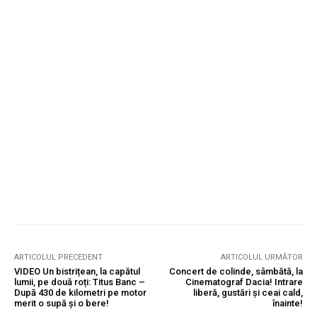
ARTICOLUL PRECEDENT
ARTICOLUL URMĂTOR
VIDEO Un bistrițean, la capătul
Concert de colinde, sâmbătă, la
lumii, pe două roți: Titus Banc –
Cinematograf Dacia! Intrare
După 430 de kilometri pe motor
liberă, gustări și ceai cald,
merit o supă și o bere!
înainte!