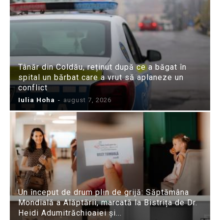
Tânăr din Coldău, reținut după ce a băgat în
spital un bărbat care a vrut să aplaneze un
conflict
Iulia Hoha
-
august 7, 2026
Un început de drum plin de grijă: Săptămâna
Mondială a Alăptării, marcată la Bistrița de Dr.
Heidi Adumitrăchioaiei și...