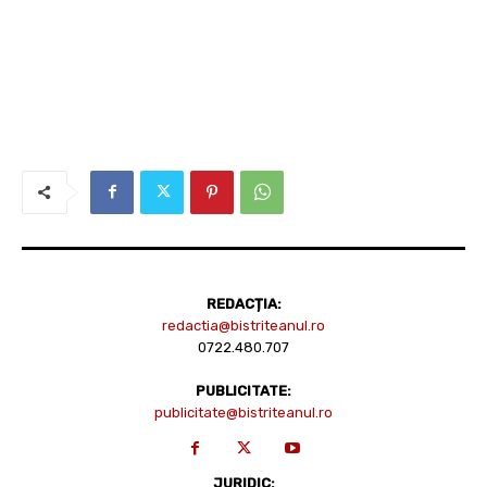
REDACȚIA:
redactia@bistriteanul.ro
0722.480.707
PUBLICITATE:
publicitate@bistriteanul.ro
JURIDIC: