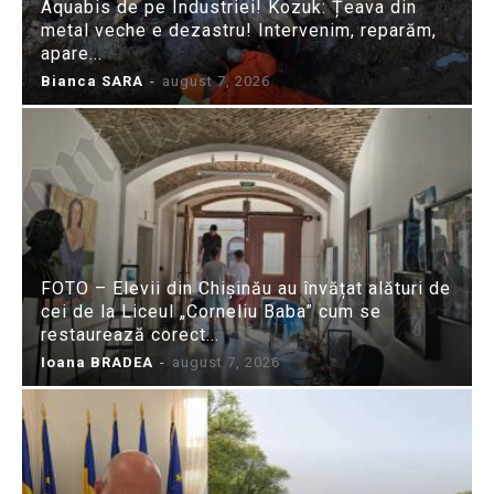
Aquabis de pe Industriei! Kozuk: Țeava din
metal veche e dezastru! Intervenim, reparăm,
apare...
Bianca SARA
-
august 7, 2026
FOTO – Elevii din Chișinău au învățat alături de
cei de la Liceul „Corneliu Baba” cum se
restaurează corect...
Ioana BRADEA
-
august 7, 2026