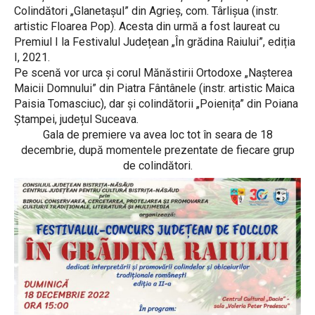
Colindători „Glanetașul” din Agrieș, com. Târlișua (instr.
artistic Floarea Pop). Acesta din urmă a fost laureat cu
Premiul I la Festivalul Județean „În grădina Raiului”, ediția
I, 2021.
Pe scenă vor urca și corul Mănăstirii Ortodoxe „Nașterea
Maicii Domnului” din Piatra Fântânele (instr. artistic Maica
Paisia Tomasciuc), dar și colindătorii „Poienița” din Poiana
Ștampei, județul Suceava.
Gala de premiere va avea loc tot în seara de 18
decembrie, după momentele prezentate de fiecare grup
de colindători.