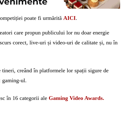
mpetiției poate fi urmărită
AICI
.
eatori care propun publicului lor nu doar energie
curs corect, live-uri și video-uri de calitate și, nu în
 tineri, creând în platformele lor spații sigure de
: gaming-ul.
esc
î
n 16 categorii ale
Gaming Video Awards.