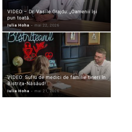
VIDEO – Dr. Vasile Grajdu: „Oamenii își
pun toată...
Iulia Hoha
-
mai 22, 2026
VIDEO: Suflu de medici de familie tineri în
Bistrița-Năsăud!...
Iulia Hoha
-
mai 21, 2026