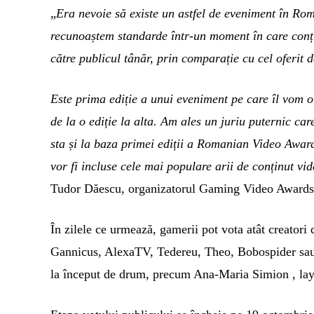
„
Era nevoie s
ă existe un astfel de eveniment în Ro
recunoaștem standarde într-un moment în care conți
către publicul tânăr, prin comparație cu cel oferit 
Este prima ediție a unui eveniment pe care îl vom o
de la o ediție la alta. Am ales un juriu puternic care
sta și la baza primei ediții a Romanian Video Awar
vor fi incluse cele mai populare arii de conținut vid
Tudor D
ăescu, organizatorul Gaming Video Awards
În zilele ce urmează, gamerii pot vota atât creato
Gannicus, AlexaTV, Tedereu, Theo, Bobospider sau We
la început de drum, precum Ana-Maria Simion , l