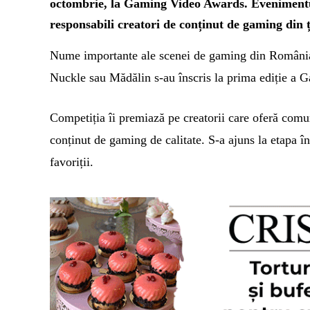
octombrie, la Gaming Video Awards. Evenimentul 
responsabili creatori de conținut de gaming din 
Nume importante ale scenei de gaming din Români
Nuckle sau Mădălin s-au
î
nscris la prima ediție a
Competiția îi premiază pe creatorii care oferă comu
conținut de gaming de calitate. S-a ajuns la etapa în
favoriții.