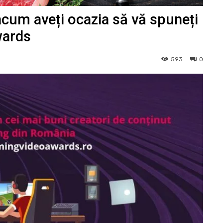
acum aveți ocazia să vă spuneți
wards
593
0