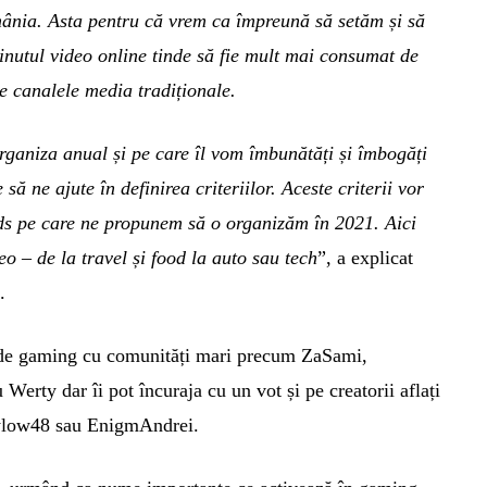
mânia. Asta pentru că vrem ca împreună să setăm și să
nutul video online tinde să fie mult mai consumat de
de canalele media tradiționale.
rganiza anual și pe care îl vom îmbunătăți și îmbogăți
 să ne ajute în definirea criteriilor. Aceste criterii vor
ds pe care ne propunem să o organizăm în 2021. Aici
eo – de la travel și food la auto sau tech
”, a explicat
.
ri de gaming cu comunități mari precum ZaSami,
rty dar îi pot încuraja cu un vot și pe creatorii aflați
aylow48 sau EnigmAndrei.