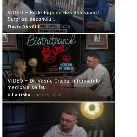
VIDEO – Băile Figa se deschid vineri!
Surpriza sezonului:...
Flavia DANCIU
-
iunie 9, 2026
VIDEO – Dr. Vasile Grajdu: Informațiile
medicale se iau...
Iulia Hoha
-
mai 26, 2026