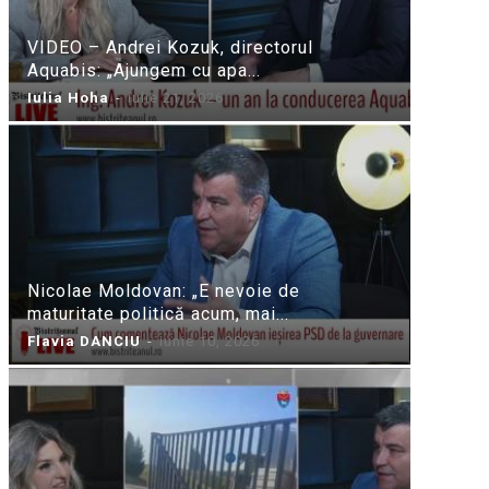
VIDEO – Andrei Kozuk, directorul
Aquabis: „Ajungem cu apa...
Iulia Hoha
-
iulie 21, 2026
Nicolae Moldovan: „E nevoie de
maturitate politică acum, mai...
Flavia DANCIU
-
iunie 10, 2026