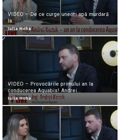
VIDEO – De ce curge uneori apă murdară
la...
Iulia Hoha
-
iulie 24, 2026
VIDEO – Provocările primului an la
conducerea Aquabis! Andrei...
Iulia Hoha
-
iulie 21, 2026