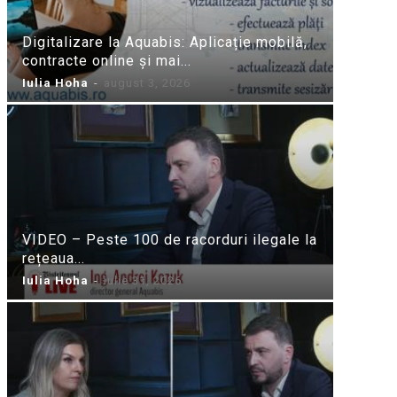
Digitalizare la Aquabis: Aplicație mobilă,
contracte online și mai...
Iulia Hoha
-
august 3, 2026
VIDEO – Peste 100 de racorduri ilegale la
rețeaua...
Iulia Hoha
-
iulie 31, 2026