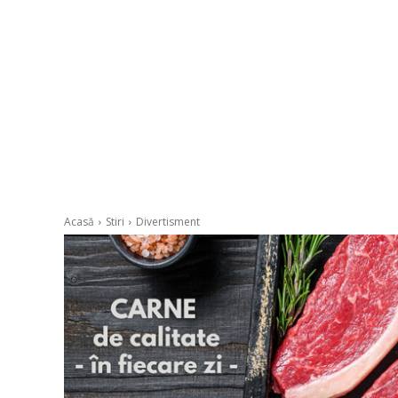
Acasă
Stiri
Divertisment