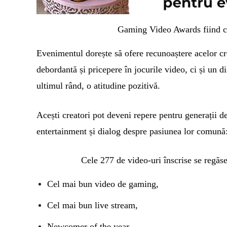
Gaming Video Awards fiind co
Evenimentul dorește să ofere recunoaștere acelor cr
debordantă și pricepere în jocurile video, ci și un dis
ultimul rând, o atitudine pozitivă.
Acești creatori pot deveni repere pentru generații de
entertainment și dialog despre pasiunea lor comună
Cele 277 de video-uri înscrise se regăs
Cel mai bun video de gaming,
Cel mai bun live stream,
Newcomer of the year,