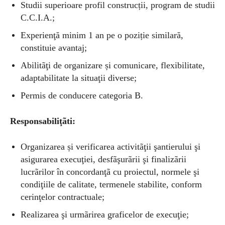
Studii superioare profil construcții, program de studii
C.C.I.A.;
Experienţă minim 1 an pe o poziție similară,
constituie avantaj;
Abilitãţi de organizare și comunicare, flexibilitate,
adaptabilitate la situaţii diverse;
Permis de conducere categoria B.
Responsabiliţãti:
Organizarea și verificarea activitãţii şantierului şi
asigurarea execuţiei, desfãşurãrii şi finalizãrii
lucrãrilor în concordanţã cu proiectul, normele şi
condiţiile de calitate, termenele stabilite, conform
cerinţelor contractuale;
Realizarea şi urmãrirea graficelor de execuţie;