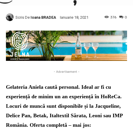
Scris De
Ioana BRADEA
376
0
Ianuarie 18, 2021
- Advertisement -
Gelateria Aniela caută personal. Ideal ar fi cu
experiență de minim un an experiență în HoReCa.
Locuri de muncă sunt disponibile și la Jacqueline,
Delice Pan, Betak, Italtextil Sărata, Leoni sau IMP
România. Oferta completă – mai jos
: