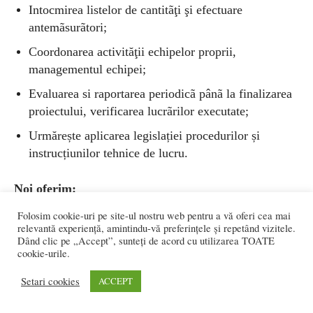
Intocmirea listelor de cantitãţi şi efectuare
antemãsurãtori;
Coordonarea activităţii echipelor proprii,
managementul echipei;
Evaluarea si raportarea periodicã pânã la finalizarea
proiectului, verificarea lucrãrilor executate;
Urmărește aplicarea legislației procedurilor și
instrucțiunilor tehnice de lucru.
Noi oferim:
Folosim cookie-uri pe site-ul nostru web pentru a vă oferi cea mai
Pachet salarial atractiv;
relevantă experiență, amintindu-vă preferințele și repetând vizitele.
Dând clic pe „Accept”, sunteți de acord cu utilizarea TOATE
Un mediu de lucru plãcut şi dinamic într-o companie
cookie-urile.
în plinã expansiune;
Setari cookies
ACCEPT
Program de muncă full time;