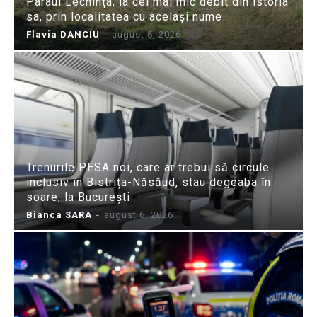
Pârâul Lechința, la cel mai mic debit din istoria
sa, prin localitatea cu același nume
Flavia DANCIU
-
august 6, 2026
Trenurile PESA noi, care ar trebui să circule
inclusiv în Bistrița-Năsăud, stau degeaba în
soare, la București
Bianca SARA
-
august 6, 2026