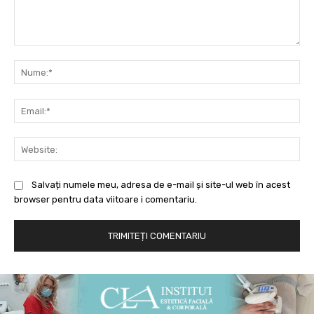
Comentariu:
Nu
Ema
Web
Salvați numele meu, adresa de e-mail și site-ul web în acest
browser pentru data viitoare i comentariu.