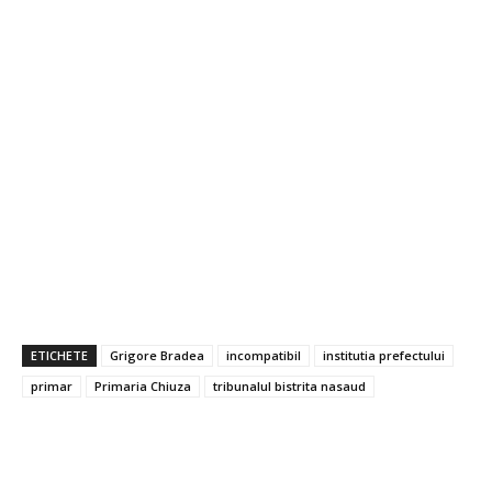
ETICHETE
Grigore Bradea
incompatibil
institutia prefectului
primar
Primaria Chiuza
tribunalul bistrita nasaud