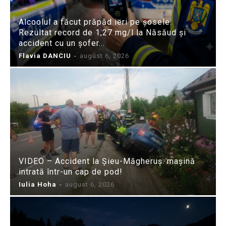
Alcoolul a făcut prăpăd ieri pe șosele:
Rezultat record de 1,27 mg/l la Năsăud și
accident cu un șofer...
Flavia DANCIU
-
august 6, 2026
VIDEO – Accident la Șieu-Măgheruș: mașină
intrată într-un cap de pod!
Iulia Hoha
-
august 6, 2026