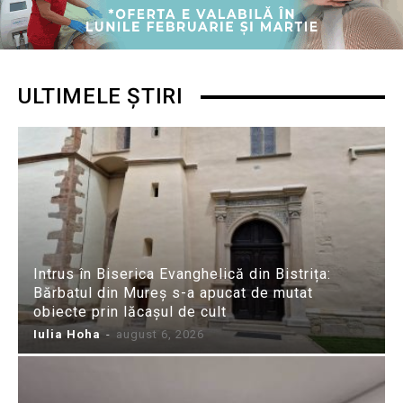
ULTIMELE ȘTIRI
Intrus în Biserica Evanghelică din Bistrița:
Bărbatul din Mureș s-a apucat de mutat
obiecte prin lăcașul de cult
Iulia Hoha
-
august 6, 2026