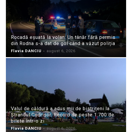
Rocadă eșuată la volan: Un tânăr fără permis
din Rodna s-a dat de gol când a văzut poliția
Flavia DANCIU
-
august 6, 2026
Valul de căldură a adus mii de bistrițeni la
Ștrandul Codrișor. Record de peste 1.700 de
bilete într-o zi
Flavia DANCIU
-
august 6, 2026