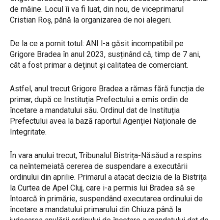
de mâine. Locul îi va fi luat, din nou, de viceprimarul
Cristian Roș, până la organizarea de noi alegeri.
De la ce a pornit totul: ANI l-a găsit incompatibil pe
Grigore Bradea în anul 2023, susținând că, timp de 7 ani,
cât a fost primar a deținut și calitatea de comerciant.
Astfel, anul trecut Grigore Bradea a rămas fără funcția de
primar, după ce Instituția Prefectului a emis ordin de
încetare a mandatului său. Ordinul dat de Instituția
Prefectului avea la bază raportul Agenției Naționale de
Integritate.
În vara anului trecut, Tribunalul Bistrița-Năsăud a respins
ca neîntemeiată cererea de suspendare a executării
ordinului din aprilie. Primarul a atacat decizia de la Bistrița
la Curtea de Apel Cluj, care i-a permis lui Bradea să se
întoarcă în primărie, suspendând executarea ordinului de
încetare a mandatului primarului din Chiuza până la