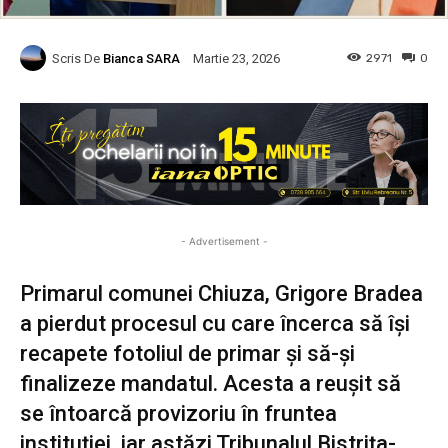
Scris De
Bianca SARA
2971
0
Martie 23, 2026
- Advertisement -
Primarul comunei Chiuza, Grigore Bradea
a pierdut procesul cu care încerca să își
recapete fotoliul de primar și să-și
finalizeze mandatul. Acesta a reușit să
se întoarcă provizoriu în fruntea
instituției, iar astăzi Tribunalul Bistrița-