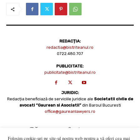
REDACȚIA:
redactia@bistriteanul.ro
0722.480.707
PUBLICITATE:
publicitate@bistriteanul.ro
JURIDIC:
Redacția beneficiază de serviciile juridice ale
Societatii civile de
avocati “Gaurean si Asociatii”
din Baroul Bucuresti
office@gaureanlawyers.ro
Folosim cookie-uri pe site-ul nostru web pentru a vă oferi cea mai