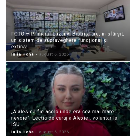
FOTO – Primarul Lazany: Bistrița are, în sfârșit,
un sistem de supraveghere funcțional și
extins!
Iulia Hoha
-
august 6, 2026
„A ales să fie acolo unde era cea mai mare
nevoie”: Lecția de curaj a Alexiei, voluntar la
ISU...
Iulia Hoha
-
august 6, 2026