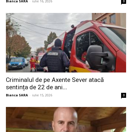
Bianca SARA
-
iulie 16, 2026
0
Criminalul de pe Axente Sever atacă
sentința de 22 de ani...
Bianca SARA
-
iulie 15, 2026
0