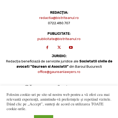
REDACȚIA:
redactia@bistriteanul.ro
0722.480.707
PUBLICITATE:
publicitate@bistriteanul.ro
JURIDIC:
Redacția beneficiază de serviciile juridice ale
Societatii civile de
avocati “Gaurean si Asociatii”
din Baroul Bucuresti
office@gaureanlawyers.ro
Folosim cookie-uri pe site-ul nostru web pentru a vă oferi cea mai
relevantă experiență, amintindu-vă preferințele și repetând vizitele.
Dând clic pe „Accept”, sunteți de acord cu utilizarea TOATE
cookie-urile.
Reproducerea totală sau parțială a materialelor este permisă
numai cu acordul expres al Bistriteanul.Ro. © Copyright 2008 -