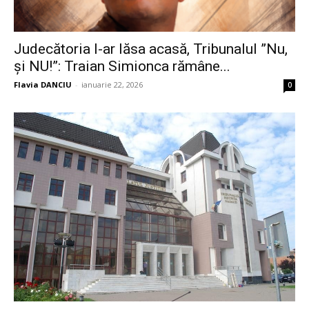
Judecătoria l-ar lăsa acasă, Tribunalul ”Nu,
și NU!”: Traian Simionca rămâne...
Flavia DANCIU
-
ianuarie 22, 2026
0