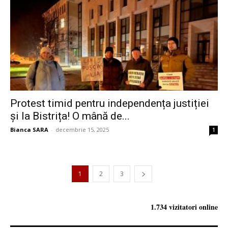
Protest timid pentru independența justiției
și la Bistrița! O mână de...
Bianca SARA
-
decembrie 15, 2025
1
1
2
3
1.734 vizitatori online