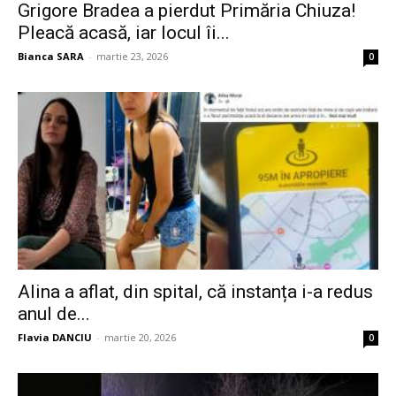
Grigore Bradea a pierdut Primăria Chiuza!
Pleacă acasă, iar locul îi...
Bianca SARA
-
martie 23, 2026
0
Alina a aflat, din spital, că instanța i-a redus
anul de...
Flavia DANCIU
-
martie 20, 2026
0