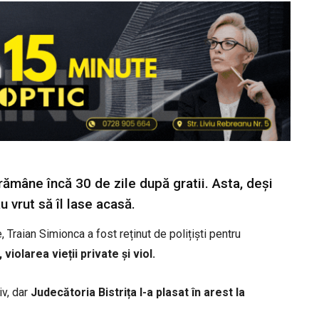
 rămâne încă 30 de zile după gratii. Asta, deși
u vrut să îl lase acasă.
 Traian Simionca a fost reținut de polițiști pentru
iolarea vieții private și viol.
iv, dar
Judecătoria Bistrița l-a plasat în arest la