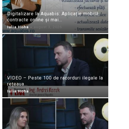
Digitalizare la Aquabis: Aplicație mobilă,
contracte online și mai...
Iulia Hoha
-
august 3, 2026
VIDEO – Peste 100 de racorduri ilegale la
rețeaua...
Iulia Hoha
-
iulie 31, 2026