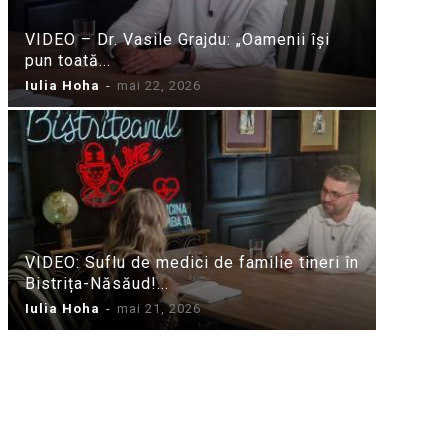
VIDEO – Dr. Vasile Grajdu: „Oamenii își
pun toată...
Iulia Hoha
-
mai 22, 2026
VIDEO: Suflu de medici de familie tineri în
Bistrița-Năsăud!...
Iulia Hoha
-
mai 21, 2026