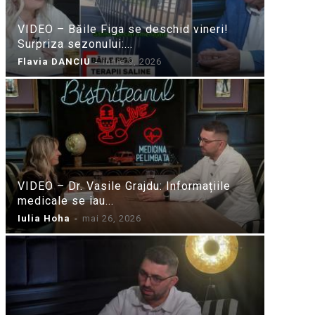
VIDEO – Băile Figa se deschid vineri!
Surpriza sezonului:...
Flavia DANCIU
-
iunie 9, 2026
VIDEO – Dr. Vasile Grajdu: Informațiile
medicale se iau...
Iulia Hoha
-
mai 26, 2026