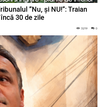
ribunalul ”Nu, și NU!”: Traian
încă 30 de zile
3219
0