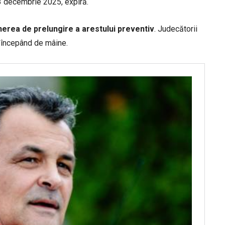
23 decembrie 2025, expiră.
nerea de prelungire a arestului preventiv
. Judecătorii
u, începând de mâine.