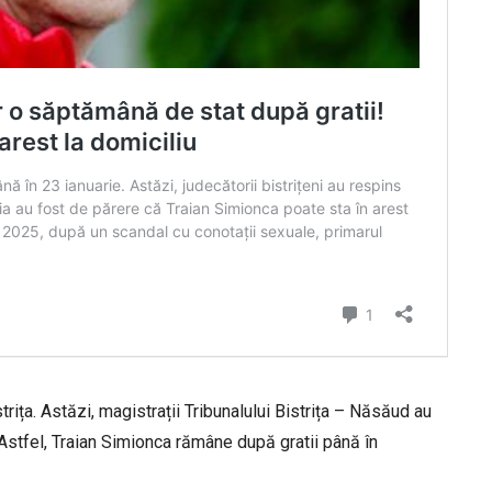
rița. Astăzi, magistrații Tribunalului Bistrița – Năsăud au
Astfel, Traian Simionca rămâne după gratii până în