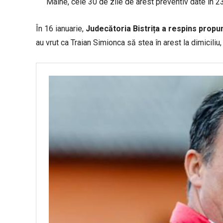
Mâine, cele 30 de zile de arest preventiv date în 
În 16 ianuarie,
Judecătoria Bistrița a respins propu
au vrut ca Traian Simionca să stea în arest la dimicili