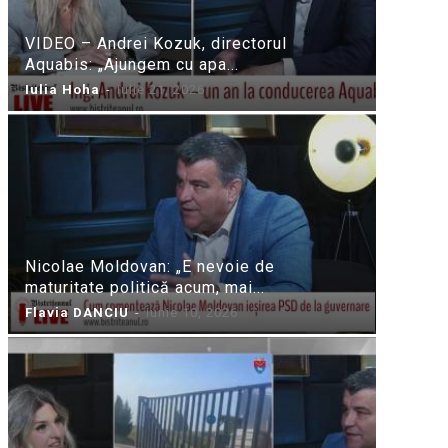
VIDEO – Andrei Kozuk, directorul
Aquabis: „Ajungem cu apa...
Iulia Hoha
-
iulie 21, 2026
Nicolae Moldovan: „E nevoie de
maturitate politică acum, mai...
Flavia DANCIU
-
iunie 10, 2026