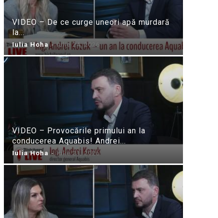
VIDEO – De ce curge uneori apă murdară
la...
Iulia Hoha
-
iulie 24, 2026
VIDEO – Provocările primului an la
conducerea Aquabis! Andrei...
Iulia Hoha
-
iulie 21, 2026