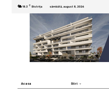
C
18.3
Bistrița
sâmbătă, august 8, 2026
Acasa
Stiri