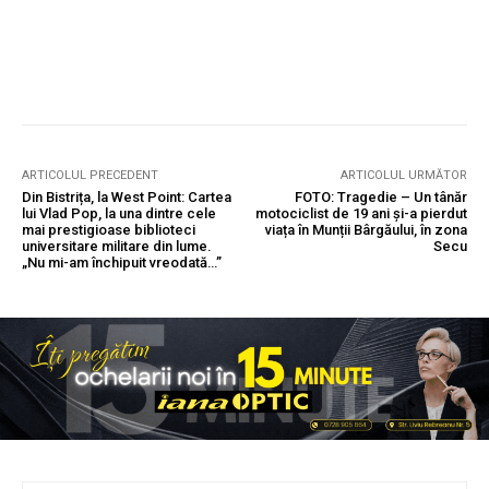
ARTICOLUL PRECEDENT
ARTICOLUL URMĂTOR
Din Bistrița, la West Point: Cartea
FOTO: Tragedie – Un tânăr
lui Vlad Pop, la una dintre cele
motociclist de 19 ani și-a pierdut
mai prestigioase biblioteci
viața în Munții Bârgăului, în zona
universitare militare din lume.
Secu
„Nu mi-am închipuit vreodată…”