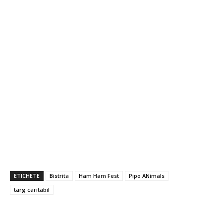
ETICHETE
Bistrita
Ham Ham Fest
Pipo ANimals
targ caritabil