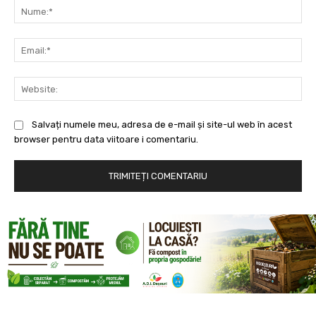
Nu
Ema
Web
Salvați numele meu, adresa de e-mail și site-ul web în acest
browser pentru data viitoare i comentariu.