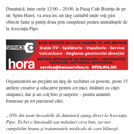
Duminică, între orele 12:00 – 20:00, la Pasaj Cafe Bistrița de pe
str. Spiru Haret, va avea loc un târg caritabil unde veți găsi
obiecte faine și puteți dona prin cumpărare pentru animăluțele de
la Asociația Pipo.
Organizatorii au pregătit un târg de vechituri cu poveste, peste 15
ateliere creative și educative pentru cei mici, întâlniri cu căței
simpatici, dar și un colț foto și surprize – pentru amintiri
frumoase pe tot parcursul zilei.
„10% din toate încasările de duminică ajung direct la Asociația
Pipo. Tu bei o limonadă sau mănânci ceva bun, iar noi
cumpărăm hrana și tratamentele medicale de care blănoșii