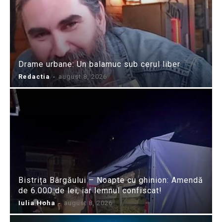
Drame urbane: Un balamuc sub cerul liber
Redactia
-
august 8, 2026
Bistrița Bârgăului – Noapte cu ghinion: Amendă
de 6.000 de lei, iar lemnul confiscat!
Iulia Hoha
-
august 8, 2026