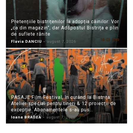
Pretențiile bistrițenilor la adopția câinilor: Vor
„ca din magazin”, dar Adăpostul Bistrița e plin
de suflete rănite
Flavia DANCIU
-
august 7, 2026
PASAJE Film Festival, în curând la Bistrița:
Atelier special pentru tineri & 12 proiecții de
excepție. Abonamentele s-au pus...
Ioana BRADEA
-
august 7, 2026