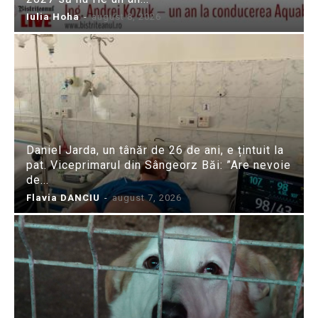
Iulia Hoha
-
august 8, 2026
Daniel Jarda, un tânăr de 26 de ani, e țintuit la
pat. Viceprimarul din Sângeorz Băi: ”Are nevoie
de...
Flavia DANCIU
-
august 7, 2026