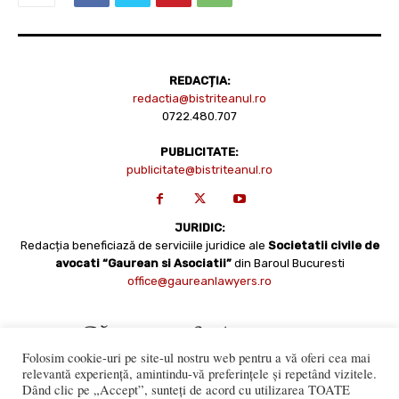
REDACȚIA:
redactia@bistriteanul.ro
0722.480.707
PUBLICITATE:
publicitate@bistriteanul.ro
JURIDIC:
Redacția beneficiază de serviciile juridice ale
Societatii civile de
avocati “Gaurean si Asociatii”
din Baroul Bucuresti
office@gaureanlawyers.ro
Folosim cookie-uri pe site-ul nostru web pentru a vă oferi cea mai
relevantă experiență, amintindu-vă preferințele și repetând vizitele.
Dând clic pe „Accept”, sunteți de acord cu utilizarea TOATE