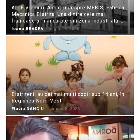
ALTE Vremuri. Amintiri despre MEBIS, Fabrica
Mecanica Bistrița: Una dintre cele mai
frumoase și mai curate din zona industrială:...
Ioana BRADEA
-
august 8, 2026
Bistrițenii au cei mai mulți copii sub 14 ani, în
Regiunea Nord-Vest
Flavia DANCIU
-
august 8, 2026