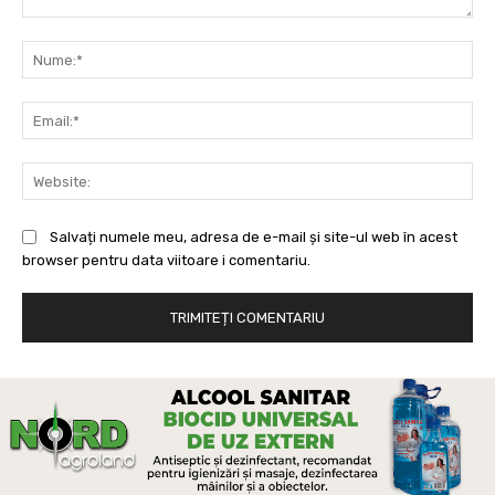
Comentariu:
Nu
Ema
Web
Salvați numele meu, adresa de e-mail și site-ul web în acest
browser pentru data viitoare i comentariu.