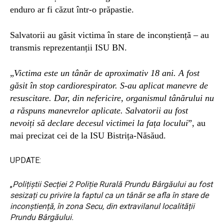
enduro ar fi căzut într-o prăpastie.
Salvatorii au găsit victima în stare de inconștiență – au
transmis reprezentanții ISU BN.
„
Victima este un tânăr de aproximativ 18 ani. A fost
găsit în stop cardiorespirator. S-au aplicat manevre de
resuscitare. Dar, din nefericire, organismul tânărului nu
a răspuns manevrelor aplicate. Salvatorii au fost
nevoiți să declare decesul victimei la fața locului
”, au
mai precizat cei de la ISU Bistrița-Năsăud.
UPDATE:
„
Polițiștii Secției 2 Poliție Rurală Prundu Bârgăului au fost
sesizați cu privire la faptul ca un tânăr se afla în stare de
inconștiență, în zona Secu, din extravilanul localității
Prundu Bârgăului.