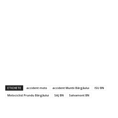
ETICHETE
accident moto
accident Muntii Bârgăului
ISU BN
Motociclist Prundu Bârgăului
SAJ BN
Salvamont BN