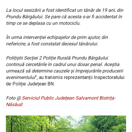
La locul sesizării a fost identificat un tânăr de 19 ani, din
Prundu Bârgăului. Se pare că acesta s-ar fi accidentat în
timp ce se deplasa cu un motociclu.
În urma intervenției echipajelor de prim ajutor, din
nefericire, a fost constatat decesul tânărului.
Polițiștii Secției 2 Poliție Rurală Prundu Bârgăului
continuă cercetările în cadrul unui dosar penal. Aceștia
urmează să determine cauzele și împrejurările producerii
evenimentului
”, au transmis reprezentanții Inspectoratului
de Poliție Județean BN.
Foto @
Serviciul Public Județean Salvamont Bistrița-
Năsăud