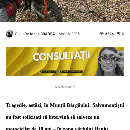
Scris De
Ioana BRADEA
8526
0
Mai 16, 2026
- Advertisement -
Tragedie, astăzi, în Munții Bârgăului: Salvamontiștii
au fost solicitați să intervină să salveze un
motociclist de 18 ani – în zona vârfului Heniu