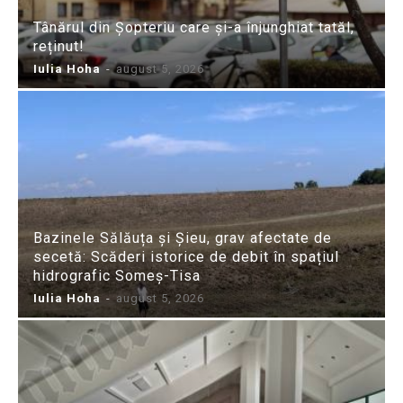
Tânărul din Șopteriu care și-a înjunghiat tatăl,
reținut!
Iulia Hoha
-
august 5, 2026
Bazinele Sălăuța și Șieu, grav afectate de
secetă: Scăderi istorice de debit în spațiul
hidrografic Someș-Tisa
Iulia Hoha
-
august 5, 2026