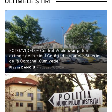
ULTIMELE ȘTIRI
FOTO/VIDEO – Centrul Vechi s-ar putea
extinde de la zidul Cetății din spatele Bisericii
de la Coroana! Cum vede...
Flavia DANCIU
-
august 5, 2026