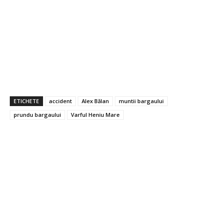
ETICHETE
accident
Alex Bălan
muntii bargaului
prundu bargaului
Varful Heniu Mare