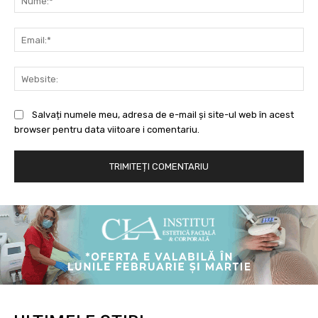
Ema
Web
Salvați numele meu, adresa de e-mail și site-ul web în acest
browser pentru data viitoare i comentariu.