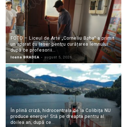
FOTO – Liceul de Arte „Corneliu Baba” a primit
un aparat cu laser pentru curățarea lemnului
după ce profesorii...
Ioana BRADEA
-
august 5, 2026
În plină criză, hidrocentrala de la Colibița NU
produce energie! Stă pe dreapta pentru al
doilea an, după ce...