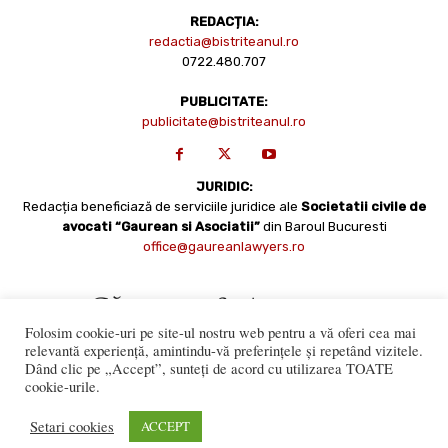
REDACȚIA:
redactia@bistriteanul.ro
0722.480.707
PUBLICITATE:
publicitate@bistriteanul.ro
JURIDIC:
Redacția beneficiază de serviciile juridice ale
Societatii civile de
avocati “Gaurean si Asociatii”
din Baroul Bucuresti
office@gaureanlawyers.ro
Folosim cookie-uri pe site-ul nostru web pentru a vă oferi cea mai
relevantă experiență, amintindu-vă preferințele și repetând vizitele.
Dând clic pe „Accept”, sunteți de acord cu utilizarea TOATE
cookie-urile.
Reproducerea totală sau parțială a materialelor este permisă
numai cu acordul expres al Bistriteanul.Ro. © Copyright 2008 -
Setari cookies
ACCEPT
2021 Bistrițeanul.ro