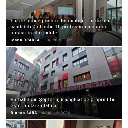
Foarte puține posturi disponibile, foarte mulți
candidați: Cel puțin 10 profesori își doresc
posturi în alte județe
Ioana BRADEA
-
august 5, 2026
Bărbatul din Șopteriu, înjunghiat de propriul fiu,
este în stare stabilă
Bianca SARA
-
august 5, 2026