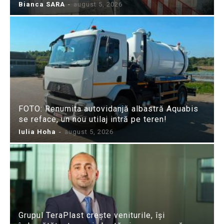
Bianca SARA
-
august 5, 2026
FOTO: Renumita autovidanjă albastră Aquabis
se reface, un nou utilaj intră pe teren!
Iulia Hoha
-
august 5, 2026
Grupul TeraPlast crește veniturile, își