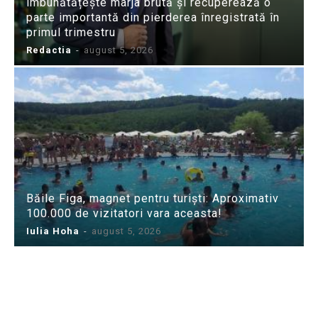
îmbunătățește marja brută și recuperează o
parte importantă din pierderea înregistrată în
primul trimestru
Redactia
-
august 5, 2026
Băile Figa, magnet pentru turiști: Aproximativ
100.000 de vizitatori vara aceasta!
Iulia Hoha
-
august 5, 2026