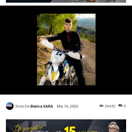
Scris De
Bianca SARA
22632
0
Mai 16, 2026