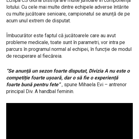
Echipa CS Gloria Bistrița are multe junioare în componența
lotului. Cu cele mai multe dintre echipele adverse întărite
cu multe jucătoare senioare, campionatul se anunță de pe
acum unul extrem de disputat.
Îmbucurător este faptul că jucătoarele care au avut
probleme medicale, toate sunt în parametri, vor intra pe
parcurs în programul normal al echipei, în funcție de modul
de recuperare al fiecăreia.
“Se anunță un sezon foarte disputat, Divizia A nu este o
competiție foarte ușoară, dar o să fie o experiență
foarte bună pentru fete”
, spune Mihaela Evi – antrenor
principal Div. A handbal feminin.