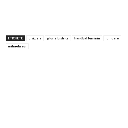
ETICHETE
divizia a
gloria bistrita
handbal feminin
junioare
mihaela evi