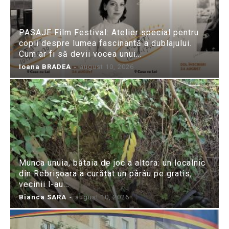
PASAJE Film Festival: Atelier special pentru
copii despre lumea fascinantă a dublajului.
Cum ar fi să devii vocea unui...
Ioana BRADEA
-
august 10, 2026
Munca unuia, bătaia de joc a altora: un localnic
din Rebrișoara a curățat un pârâu pe gratis,
vecinii l-au...
Bianca SARA
-
august 10, 2026