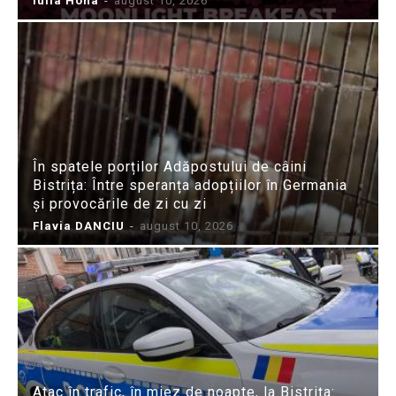
Iulia Hoha
-
august 10, 2026
În spatele porților Adăpostului de câini
Bistrița: Între speranța adopțiilor în Germania
și provocările de zi cu zi
Flavia DANCIU
-
august 10, 2026
Atac în trafic, în miez de noapte, la Bistrița: