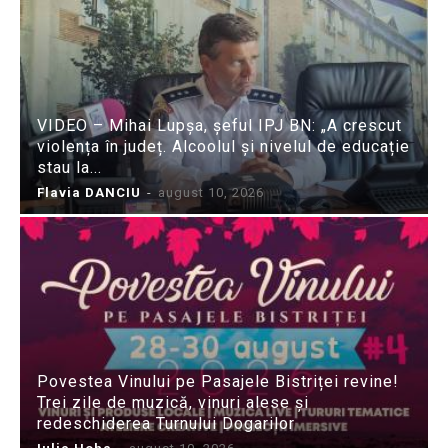
VIDEO – Mihai Lupșa, șeful IPJ BN: „A crescut
violența în județ. Alcoolul și nivelul de educație
stau la...
Flavia DANCIU
-
august 10, 2026
Povestea Vinului pe Pasajele Bistriței revine!
Trei zile de muzică, vinuri alese și
redeschiderea Turnului Dogarilor