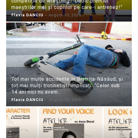
competiție de wrestling: ”Dedic premiul
maeștrilor mei și copiilor pe care-i antrenez!”
Flavia DANCIU
-
august 10, 2026
Tot mai multe accidente în Bistrița-Năsăud, și
tot mai mulți trotinetiști implicați. ”Celor sub
14 ani nici nu avem...
Flavia DANCIU
-
august 10, 2026