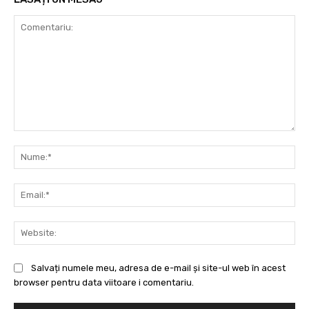
Comentariu:
Nu
Ema
Web
Salvați numele meu, adresa de e-mail și site-ul web în acest
browser pentru data viitoare i comentariu.