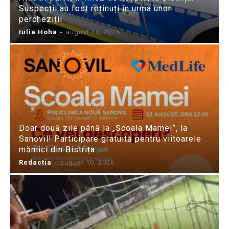
Suspecții au fost reținuți în urma unor
percheziții
Iulia Hoha
-
august 10, 2026
Doar două zile până la „Școala Mamei”, la
Sanovil! Participare gratuită pentru viitoarele
mămici din Bistrița
Redactia
-
august 10, 2026