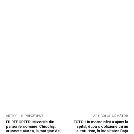
ARTICOLUL PRECEDENT
ARTICOLUL URMĂTOR
FII REPORTER: Mizeriile din
FOTO: Un motociclist a ajuns la
pârâurile comunei Chiochiș,
spital, după o coliziune cu un
aruncate aiurea, la margine de
autoturism, în localitatea Bața