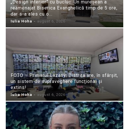
„Design interior” cu bucluc: Un mureșean a
reamenajat Biserica Evanghelică timp de 5 ore,
dar s-a ales cu o...
Iulia Hoha
-
august 6, 2026
FOTO – Primarul Lazany: Bistrița are, în sfârșit,
un sistem de supraveghere funcțional și
extins!
Iulia Hoha
-
august 6, 2026