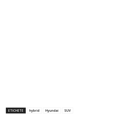
ETICHETE
hybrid
Hyundai
SUV