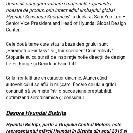
dorim să adăugăm valoare emoţională experienţei
noastre de produs, prin intermediul limbajului global
Hyundai Sensuous Sportiness
”, a declarat SangYup Lee –
Senior Vice President and Head of Hyundai Global Design
Center.
Cele două teme care stau la baza designului sunt:
„Parametric Fantasy” si „Transcendent Connectivity”.
Stopurile au ca sursă de inspiraţie noile direcţii de design
Le Fil Rouge şi Grandeur Face Lift.
Grila frontală are un caracter dinamic. Atunci când
autovehiculul se află în mişcare, fiecare celulă a grilei
continuă să se mişte într-o succesiune prestabilită,
optimizând aerodinamica şi consumul.
Despre Hyundai Bistrița
Hyundai Bistrița, parte a Grupului Central Motors, este
reprezentantul mărcii Hyundai în Bistrița din anul 2015 și