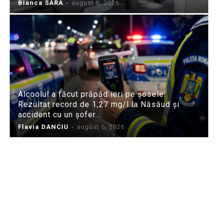
Bianca SARA
-
august 6, 2026
Alcoolul a făcut prăpăd ieri pe șosele:
Rezultat record de 1,27 mg/l la Năsăud și
accident cu un șofer...
Flavia DANCIU
-
august 6, 2026