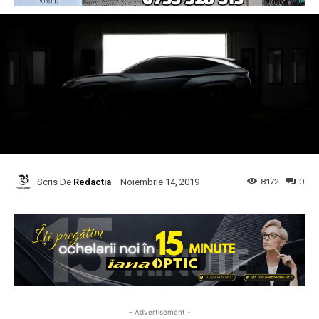
Scris De
Redactia
8172
0
Noiembrie 14, 2019
- Advertisement -