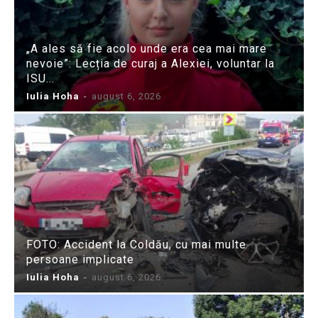
„A ales să fie acolo unde era cea mai mare
nevoie”: Lecția de curaj a Alexiei, voluntar la
ISU...
Iulia Hoha
-
august 6, 2026
FOTO: Accident la Coldău, cu mai multe
persoane implicate
Iulia Hoha
-
august 6, 2026