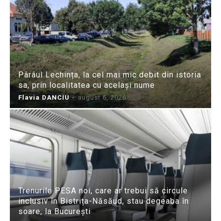
Pârâul Lechința, la cel mai mic debit din istoria
sa, prin localitatea cu același nume
Flavia DANCIU
-
august 6, 2026
Trenurile PESA noi, care ar trebui să circule
inclusiv în Bistrița-Năsăud, stau degeaba în
soare, la București