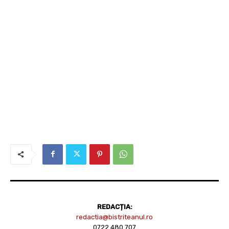
REDACȚIA:
redactia@bistriteanul.ro
0722.480.707