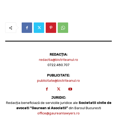
REDACȚIA:
redactia@bistriteanul.ro
0722.480.707
PUBLICITATE:
publicitate@bistriteanul.ro
JURIDIC:
Redacția beneficiază de serviciile juridice ale
Societatii civile de
avocati “Gaurean si Asociatii”
din Baroul Bucuresti
office@gaureanlawyers.ro