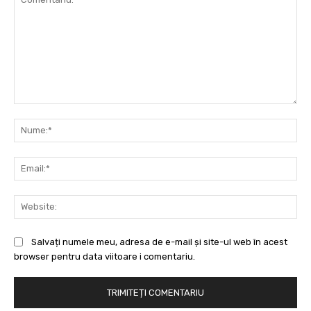
Comentariu:
Nu
Ema
Web
Salvați numele meu, adresa de e-mail și site-ul web în acest
browser pentru data viitoare i comentariu.