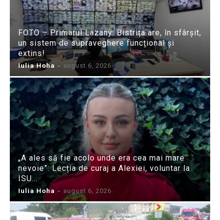
FOTO – Primarul Lazany: Bistrița are, în sfârșit,
un sistem de supraveghere funcțional și
extins!
Iulia Hoha
-
august 6, 2026
„A ales să fie acolo unde era cea mai mare
nevoie”: Lecția de curaj a Alexiei, voluntar la
ISU...
Iulia Hoha
-
august 6, 2026