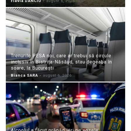
Flavia DANCIU
-
august 6, 2026
Trenurile PESA noi, care ar trebui să circule
inclusiv în Bistrița-Năsăud, stau degeaba în
soare, la București
Bianca SARA
-
august 6, 2026
Alcoolul a făcut prăpăd ieri pe șosele: