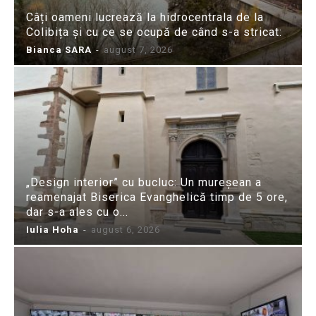
Câți oameni lucrează la hidrocentrala de la
Colibița și cu ce se ocupă de când s-a stricat:
Bianca SARA
-
august 7, 2026
„Design interior” cu bucluc: Un mureșean a
reamenajat Biserica Evanghelică timp de 5 ore,
dar s-a ales cu o...
Iulia Hoha
-
august 6, 2026