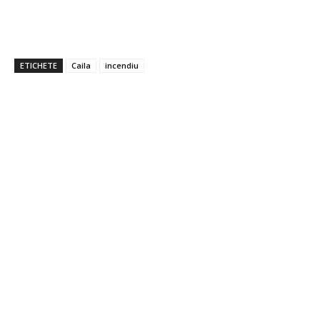
ETICHETE
Caila
incendiu