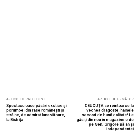
ARTICOLUL PRECEDENT
ARTICOLUL URMĂTOR
Spectaculoase păsări exotice și
CEUCUȚA se reîntoarce la
porumbei din rase românești și
vechea dragoste, hainele
străine, de admirat luna viitoare,
second de bună calitate! Le
la Bistrița
găsiți din nou în magazinele de
pe Gen. Grigore Bălan și
Independenței